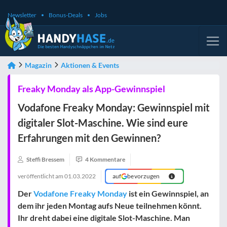
Newsletter
Bonus-Deals
Jobs
Magazin
Aktionen & Events
Freaky Monday als App-Gewinnspiel
Vodafone Freaky Monday: Gewinnspiel mit
digitaler Slot-Maschine. Wie sind eure
Erfahrungen mit den Gewinnen?
Steffi Bressem
4 Kommentare
veröffentlicht am
01.03.2022
auf
bevorzugen
Der
Vodafone Freaky Monday
ist ein Gewinnspiel, an
dem ihr jeden Montag aufs Neue teilnehmen könnt.
Ihr dreht dabei eine digitale Slot-Maschine. Man