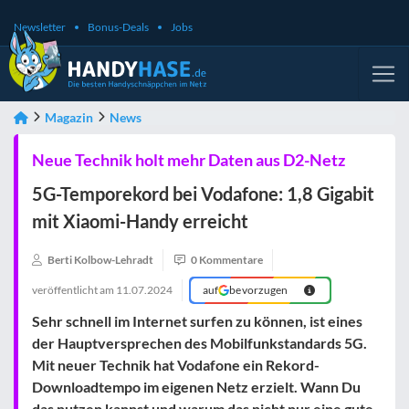
Newsletter
Bonus-Deals
Jobs
Magazin
News
Neue Technik holt mehr Daten aus D2-Netz
5G-Temporekord bei Vodafone: 1,8 Gigabit
mit Xiaomi-Handy erreicht
Berti Kolbow-Lehradt
0 Kommentare
veröffentlicht am
11.07.2024
auf
bevorzugen
Sehr schnell im Internet surfen zu können, ist eines
der Hauptversprechen des Mobilfunkstandards 5G.
Mit neuer Technik hat Vodafone ein Rekord-
Downloadtempo im eigenen Netz erzielt. Wann Du
das nutzen kannst und warum das nicht nur eine gute