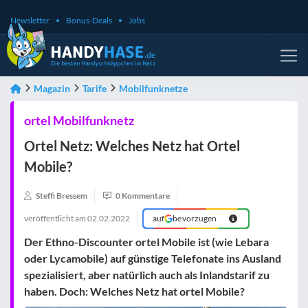
Newsletter
Bonus-Deals
Jobs
Magazin
Tarife
Mobilfunknetze
ortel Mobilfunknetz
Ortel Netz: Welches Netz hat Ortel
Mobile?
Steffi Bressem
0 Kommentare
veröffentlicht am
02.02.2022
auf
bevorzugen
Der Ethno-Discounter ortel Mobile ist (wie Lebara
oder Lycamobile) auf günstige Telefonate ins Ausland
spezialisiert, aber natürlich auch als Inlandstarif zu
haben. Doch:
Welches Netz hat ortel Mobile
?