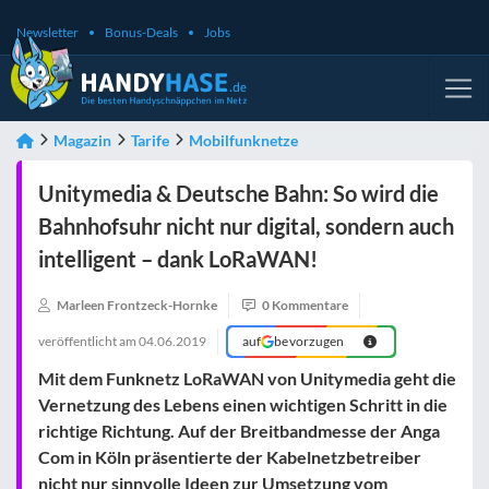
Newsletter
Bonus-Deals
Jobs
Magazin
Tarife
Mobilfunknetze
Unitymedia & Deutsche Bahn: So wird die
Bahnhofsuhr nicht nur digital, sondern auch
intelligent – dank LoRaWAN!
Marleen Frontzeck-Hornke
0 Kommentare
veröffentlicht am
04.06.2019
auf
bevorzugen
Mit dem Funknetz LoRaWAN von Unitymedia geht die
Vernetzung des Lebens einen wichtigen Schritt in die
richtige Richtung. Auf der Breitbandmesse der Anga
Com in Köln präsentierte der Kabelnetzbetreiber
nicht nur sinnvolle Ideen zur Umsetzung vom