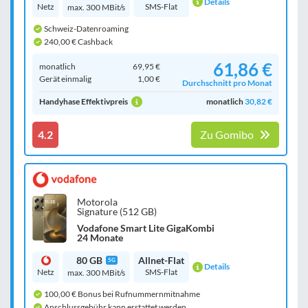
Details
Netz
SMS-Flat
max. 300 MBit/s
Schweiz-Datenroaming
240,00 € Cashback
61,86 €
monatlich
69,95 €
Gerät einmalig
1,00 €
Durchschnitt pro Monat
Handyhase Effektivpreis
monatlich
30,82 €
4.2
Zu Gomibo
Motorola
Signature (512 GB)
Vodafone Smart Lite GigaKombi
24 Monate
80 GB
Allnet-Flat
5G
Details
Netz
SMS-Flat
max. 300 MBit/s
100,00 € Bonus bei Rufnummernmitnahme
Anschlussgebühr kann erstattet werden