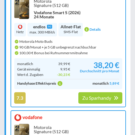
Motorola
Signature (512 GB)
Vodafone Smart S (2026)
24 Monate
endlos
Allnet-Flat
5G
Details
Netz
SMS-Flat
max. 300 MBit/s
Motorola Moto Buds
90 GB/Monat + je 5 GB unbegrenzt nachbuchbar
100,00 € Bonus bei Rufnummernmitnahme
38,20 €
monatlich
39,99 €
Gerät einmalig
9,95 €
Durchschnitt pro Monat
Wert d. Zugaben
-30,23 €
Handyhase Effektivpreis
monatlich
5,89 €
7.3
Zu Sparhandy
Motorola
Signature (512 GB)