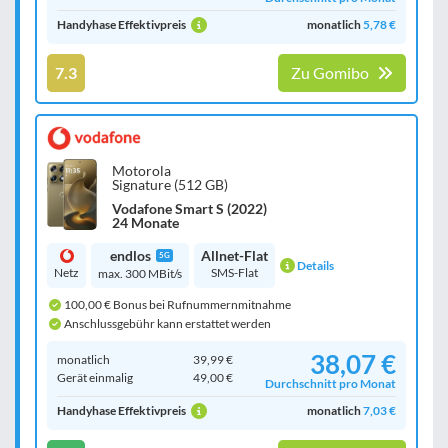
Handyhase Effektivpreis
monatlich
5,78 €
7.3
Zu Gomibo
Motorola
Signature (512 GB)
Vodafone Smart S (2022)
24 Monate
endlos
Allnet-Flat
5G
Details
Netz
SMS-Flat
max. 300 MBit/s
100,00 € Bonus bei Rufnummernmitnahme
Anschlussgebühr kann erstattet werden
38,07 €
monatlich
39,99 €
Gerät einmalig
49,00 €
Durchschnitt pro Monat
Handyhase Effektivpreis
monatlich
7,03 €