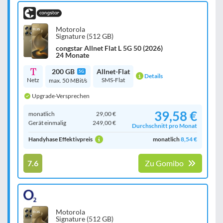
Motorola
Signature (512 GB)
congstar Allnet Flat L 5G 50 (2026)
24 Monate
200 GB
Allnet-Flat
5G
Details
Netz
SMS-Flat
max. 50 MBit/s
Upgrade-Versprechen
39,58 €
monatlich
29,00 €
Gerät einmalig
249,00 €
Durchschnitt pro Monat
Handyhase Effektivpreis
monatlich
8,54 €
7.6
Zu Gomibo
Motorola
Signature (512 GB)