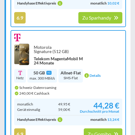
Handyhase Effektivpreis
monatlich
10,02 €
6.9
Zu Sparhandy
Motorola
Signature (512 GB)
Telekom MagentaMobil M
24 Monate
50 GB
Allnet-Flat
5G
Details
Netz
SMS-Flat
max. 300 MBit/s
Schweiz-Datenroaming
240,00 € Cashback
44,28 €
monatlich
49,95 €
Gerät einmalig
59,00 €
Durchschnitt pro Monat
Handyhase Effektivpreis
monatlich
13,24 €
6.9
Zu Gomibo