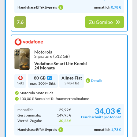
Handyhase Effektivpreis
monatlich
0,78 €
7.6
Zu Gomibo
Motorola
Signature (512 GB)
Vodafone Smart Lite Kombi
24 Monate
80 GB
Allnet-Flat
5G
Details
Netz
SMS-Flat
max. 300 MBit/s
Motorola Moto Buds
100,00 € Bonus bei Rufnummernmitnahme
34,03 €
monatlich
29,99 €
Gerät einmalig
149,95 €
Durchschnitt pro Monat
Wert d. Zugabe
-30,23 €
Handyhase Effektivpreis
monatlich
1,73 €