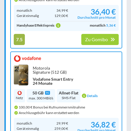
36,40 €
monatlich
34,99 €
Gerät einmalig
129,00 €
Durchschnitt pro Monat
Handyhase Effektivpreis
monatlich
5,36 €
7.5
Zu Gomibo
Motorola
Signature (512 GB)
Vodafone Smart Entry
24 Monate
50 GB
Allnet-Flat
5G
Details
Netz
SMS-Flat
max. 300 MBit/s
100,00 € Bonus bei Rufnummernmitnahme
Anschlussgebühr kann erstattet werden
36,82 €
monatlich
29,99 €
Gerät einmalig
259,00 €
Durchschnitt pro Monat