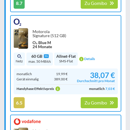
8.7
Zu Gomibo
Motorola
Signature (512 GB)
O₂ Blue M
24 Monate
60 GB
Allnet-Flat
5G
Details
Netz
SMS-Flat
max. 50 MBit/s
38,07 €
monatlich
19,99 €
Gerät einmalig
389,00 €
Durchschnitt pro Monat
Handyhase Effektivpreis
monatlich
7,03 €
6.5
Zu Gomibo