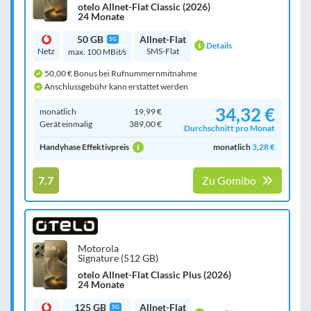
otelo Allnet-Flat Classic (2026)
24 Monate
50 GB
Allnet-Flat
5G
Details
Netz
SMS-Flat
max. 100 MBit/s
50,00 € Bonus bei Rufnummernmitnahme
Anschlussgebühr kann erstattet werden
34,32 €
monatlich
19,99 €
Gerät einmalig
389,00 €
Durchschnitt pro Monat
Handyhase Effektivpreis
monatlich
3,28 €
7.7
Zu Gomibo
Motorola
Signature (512 GB)
otelo Allnet-Flat Classic Plus (2026)
24 Monate
125 GB
Allnet-Flat
5G