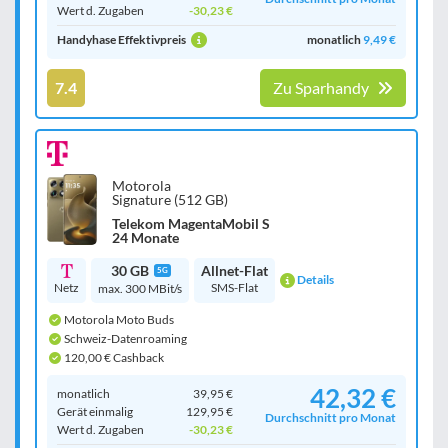
Wert d. Zugaben
-30,23 €
Handyhase Effektivpreis
monatlich
9,49 €
7.4
Zu Sparhandy
Motorola
Signature (512 GB)
Telekom MagentaMobil S
24 Monate
30 GB
Allnet-Flat
5G
Details
Netz
SMS-Flat
max. 300 MBit/s
Motorola Moto Buds
Schweiz-Datenroaming
120,00 € Cashback
42,32 €
monatlich
39,95 €
Gerät einmalig
129,95 €
Durchschnitt pro Monat
Wert d. Zugaben
-30,23 €