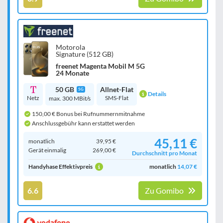
Motorola
Signature (512 GB)
freenet Magenta Mobil M 5G
24 Monate
50 GB
Allnet-Flat
5G
Details
Netz
SMS-Flat
max. 300 MBit/s
150,00 € Bonus bei Rufnummernmitnahme
Anschlussgebühr kann erstattet werden
45,11 €
monatlich
39,95 €
Gerät einmalig
269,00 €
Durchschnitt pro Monat
Handyhase Effektivpreis
monatlich
14,07 €
6.6
Zu Gomibo