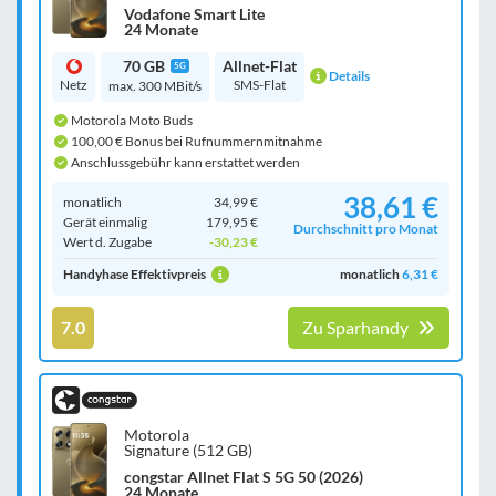
Vodafone Smart Lite
24 Monate
70 GB
Allnet-Flat
5G
Details
Netz
SMS-Flat
max. 300 MBit/s
Motorola Moto Buds
100,00 € Bonus bei Rufnummernmitnahme
Anschlussgebühr kann erstattet werden
38,61 €
monatlich
34,99 €
Gerät einmalig
179,95 €
Durchschnitt pro Monat
Wert d. Zugabe
-30,23 €
Handyhase Effektivpreis
monatlich
6,31 €
7.0
Zu Sparhandy
Motorola
Signature (512 GB)
congstar Allnet Flat S 5G 50 (2026)
24 Monate