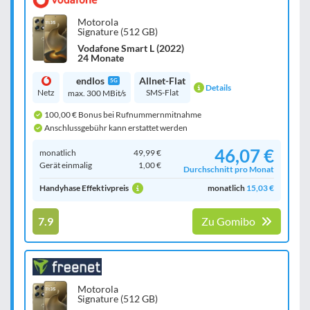
Motorola
Signature (512 GB)
Vodafone Smart L (2022)
24 Monate
endlos
Allnet-Flat
5G
Details
Netz
SMS-Flat
max. 300 MBit/s
100,00 € Bonus bei Rufnummernmitnahme
Anschlussgebühr kann erstattet werden
46,07 €
monatlich
49,99 €
Gerät einmalig
1,00 €
Durchschnitt pro Monat
Handyhase Effektivpreis
monatlich
15,03 €
7.9
Zu Gomibo
Motorola
Signature (512 GB)