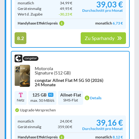
39,03 €
monatlich
34,99 €
Gerät einmalig
49,95 €
Durchschnitt pro Monat
Wert d. Zugabe
-30,23 €
Handyhase Effektivpreis
monatlich
6,73 €
8.2
Zu Sparhandy
Motorola
Signature (512 GB)
congstar Allnet Flat M 5G 50 (2026)
24 Monate
125 GB
Allnet-Flat
5G
Details
Netz
SMS-Flat
max. 50 MBit/s
Upgrade-Versprechen
39,16 €
monatlich
24,00 €
Gerät einmalig
359,00 €
Durchschnitt pro Monat
Handyhase Effektivpreis
monatlich
8,12 €