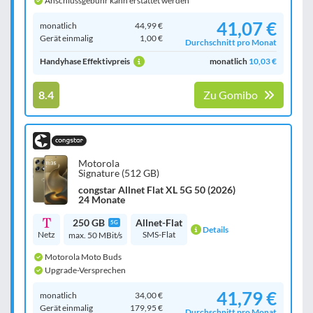
Anschlussgebühr kann erstattet werden
41,07 €
monatlich
44,99 €
Gerät einmalig
1,00 €
Durchschnitt pro Monat
Handyhase Effektivpreis
monatlich
10,03 €
8.4
Zu Gomibo
Motorola
Signature (512 GB)
congstar Allnet Flat XL 5G 50 (2026)
24 Monate
250 GB
Allnet-Flat
5G
Details
Netz
SMS-Flat
max. 50 MBit/s
Motorola Moto Buds
Upgrade-Versprechen
41,79 €
monatlich
34,00 €
Gerät einmalig
179,95 €
Durchschnitt pro Monat