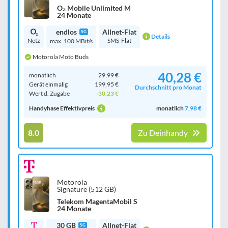
O₂ Mobile Unlimited M
24 Monate
endlos
Allnet-Flat
5G
Details
Netz
SMS-Flat
max. 100 MBit/s
Motorola Moto Buds
40,28 €
monatlich
29,99 €
Gerät einmalig
199,95 €
Durchschnitt pro Monat
Wert d. Zugabe
-30,23 €
Handyhase Effektivpreis
monatlich
7,98 €
8.0
Zu Deinhandy
Motorola
Signature (512 GB)
Telekom MagentaMobil S
24 Monate
30 GB
Allnet-Flat
5G