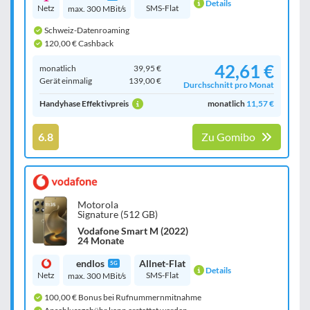
Details
Netz
SMS-Flat
max. 300 MBit/s
Schweiz-Datenroaming
120,00 € Cashback
42,61 €
monatlich
39,95 €
Gerät einmalig
139,00 €
Durchschnitt pro Monat
Handyhase Effektivpreis
monatlich
11,57 €
6.8
Zu Gomibo
Motorola
Signature (512 GB)
Vodafone Smart M (2022)
24 Monate
endlos
Allnet-Flat
5G
Details
Netz
SMS-Flat
max. 300 MBit/s
100,00 € Bonus bei Rufnummernmitnahme