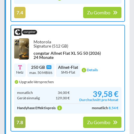
7.4
Zu Gomibo
Motorola
Signature (512 GB)
congstar Allnet Flat XL 5G 50 (2026)
24 Monate
250 GB
Allnet-Flat
5G
Details
Netz
SMS-Flat
max. 50 MBit/s
Upgrade-Versprechen
39,58 €
monatlich
34,00 €
Gerät einmalig
129,00 €
Durchschnitt pro Monat
Handyhase Effektivpreis
monatlich
8,54 €
7.8
Zu Gomibo