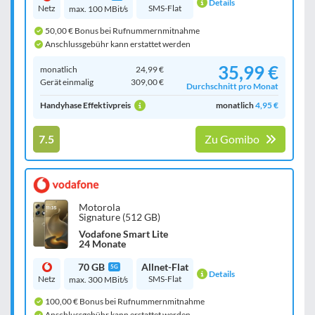
Details
Netz
SMS-Flat
max. 100 MBit/s
50,00 € Bonus bei Rufnummernmitnahme
Anschlussgebühr kann erstattet werden
35,99 €
monatlich
24,99 €
Gerät einmalig
309,00 €
Durchschnitt pro Monat
Handyhase Effektivpreis
monatlich
4,95 €
7.5
Zu Gomibo
Motorola
Signature (512 GB)
Vodafone Smart Lite
24 Monate
70 GB
Allnet-Flat
5G
Details
Netz
SMS-Flat
max. 300 MBit/s
100,00 € Bonus bei Rufnummernmitnahme
Anschlussgebühr kann erstattet werden