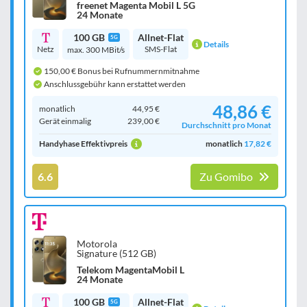
freenet Magenta Mobil L 5G
24 Monate
100 GB
Allnet-Flat
5G
Details
Netz
SMS-Flat
max. 300 MBit/s
150,00 € Bonus bei Rufnummernmitnahme
Anschlussgebühr kann erstattet werden
48,86 €
monatlich
44,95 €
Gerät einmalig
239,00 €
Durchschnitt pro Monat
Handyhase Effektivpreis
monatlich
17,82 €
6.6
Zu Gomibo
Motorola
Signature (512 GB)
Telekom MagentaMobil L
24 Monate
100 GB
Allnet-Flat
5G