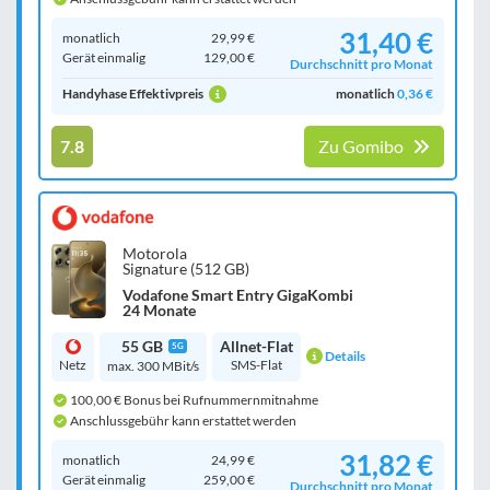
31,40 €
monatlich
29,99 €
Gerät einmalig
129,00 €
Durchschnitt pro Monat
Handyhase Effektivpreis
monatlich
0,36 €
7.8
Zu Gomibo
Motorola
Signature (512 GB)
Vodafone Smart Entry GigaKombi
24 Monate
55 GB
Allnet-Flat
5G
Details
Netz
SMS-Flat
max. 300 MBit/s
100,00 € Bonus bei Rufnummernmitnahme
Anschlussgebühr kann erstattet werden
31,82 €
monatlich
24,99 €
Gerät einmalig
259,00 €
Durchschnitt pro Monat