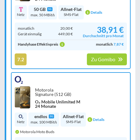
50 GB
Allnet-Flat
5G
Details
Netz
SMS-Flat
max. 50 MBit/s
38,91 €
monatlich
20,00 €
Gerät einmalig
449,00 €
Durchschnitt pro Monat
Handyhase Effektivpreis
monatlich
7,87 €
7.2
Zu Gomibo
Motorola
Signature (512 GB)
O₂ Mobile Unlimited M
24 Monate
endlos
Allnet-Flat
5G
Details
Netz
SMS-Flat
max. 100 MBit/s
Motorola Moto Buds