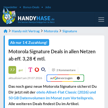
Newsletter
Bonus-Deals
Jobs
Handy mit Vertrag
Motorola
Signature
Ab nur 1 € Zuzahlung!
Motorola Signature Deals in allen Netzen
ab eff. 3,28 € mtl.
7.7
gut
2 Kommentare
aktualisiert am
29.07.2026
auf
bevorzugen
Das noch ganz neue Motorola Signature sicherst Du
Dir jetzt mit der
otelo Allnet-Flat Classic (2026) und
50 GB Datenvolumen im Monat zum Vorteilspreis
.
Alle weiteren Deals findest Du im Artikel.