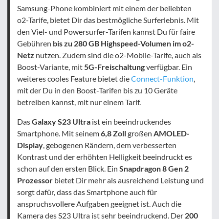
Samsung-Phone kombiniert mit einem der beliebten
o2-Tarife, bietet Dir das bestmögliche Surferlebnis. Mit
den Viel- und Powersurfer-Tarifen kannst Du für faire
Gebühren
bis zu 280 GB Highspeed-Volumen im o2-
Netz
nutzen. Zudem sind die o2-Mobile-Tarife, auch als
Boost-Variante, mit
5G-Freischaltung
verfügbar. Ein
weiteres cooles Feature bietet die
Connect-Funktion
,
mit der Du in den Boost-Tarifen bis zu 10 Geräte
betreiben kannst, mit nur einem Tarif.
Das
Galaxy S23 Ultra
ist ein beeindruckendes
Smartphone. Mit seinem
6,8 Zoll
großen
AMOLED-
Display
, gebogenen Rändern, dem verbesserten
Kontrast und der erhöhten Helligkeit beeindruckt es
schon auf den ersten Blick. Ein
Snapdragon 8 Gen 2
Prozessor
bietet Dir mehr als ausreichend Leistung und
sorgt dafür, dass das Smartphone auch für
anspruchsvollere Aufgaben geeignet ist. Auch die
Kamera des S23 Ultra ist sehr beeindruckend. Der
200