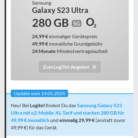
Samsung
Galaxy S23 Ultra
280 GB
5G
24,99 €
einmaliger Gerätepreis
49,99 €
monatliche Grundgebühr
24 Monate
Mindestvertragslaufzeit
Zum LogiTel-Angebot
Update vom 14.05.2024
Neu! Bei
Logitel
findest Du das
Samsung Galaxy S23
Ultra mit o2-Mobile-XL-Tarif und starken 280 GB für
49,99 € monatlich
und
einmalig 29,99 €
(anstatt zuvor
49,99 €) für das Gerät.