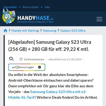
Newsletter
Bonus-Deals
Jobs
Handy mit Vertrag
Samsung
Galaxy S23 Ultra
[Abgelaufen] Samsung Galaxy S23 Ultra
(256 GB) + 280 GB für eff. 29,22 € mtl.
16 Kommentare
aktualisiert am
21.08.2024
auf
bevorzugen
Du willst in die Welt der absoluten Smartphone-
Android-Oberklasse eintauchen und dabei sparen?
Dann empfehlen wir Dir ganz klar die Elite aus dem
Vorjahr - das
Samsung Galaxy S23 Ultra mit o2-
Mobile-XL-Tarif
! Weitere Deals findest Du im Artikel.