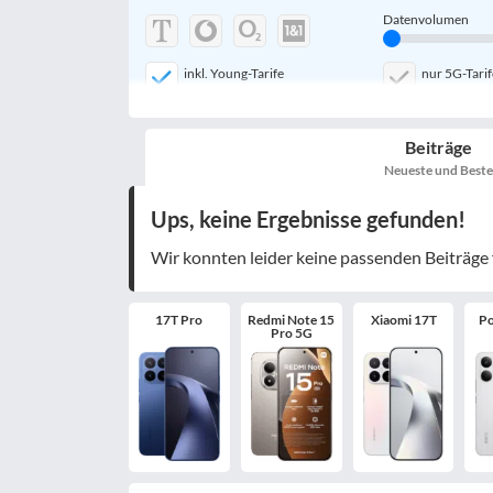
Datenvolumen
inkl. Young-Tarife
nur 5G-Tarif
mobile Festnetznummer
Beiträge
nur 5G-Handys
Neueste und Beste
Ups, keine Ergebnisse gefunden!
Wir konnten leider keine passenden Beiträge 
Filter zurücksetzen
17T Pro
Redmi Note 15
Xiaomi 17T
Po
Pro 5G