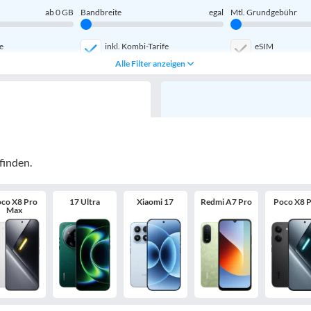
ab
0
GB
Bandbreite
egal
Mtl. Grundgebühr
e
inkl. Kombi-Tarife
eSIM
Alle Filter anzeigen
finden.
co X8 Pro
17 Ultra
Xiaomi 17
Redmi A7 Pro
Poco X8 
Max