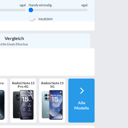
egal
Handy einmalig
egal
MultiSIM
Handy-Speicher
egal
Vergleich
Bewertung
egal
Alle Deals filterbar
Pro
Redmi Note 15
Redmi Note 15
Pro 4G
5G
Alle
Modelle