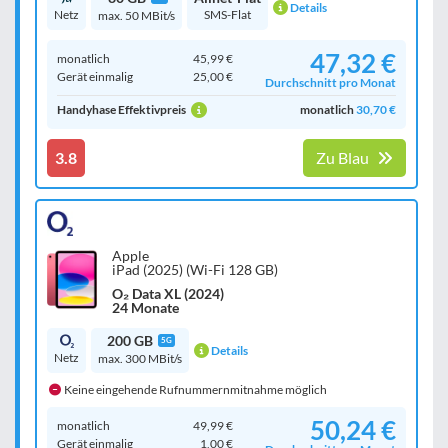
Details
Netz
SMS-Flat
max. 50 MBit/s
47,32 €
monatlich
45,99 €
Gerät einmalig
25,00 €
Durchschnitt pro Monat
Handyhase Effektivpreis
monatlich
30,70 €
3.8
Zu Blau
Apple
iPad (2025) (Wi-Fi 128 GB)
O₂ Data XL (2024)
24 Monate
200 GB
5G
Details
Netz
max. 300 MBit/s
Keine eingehende Rufnummernmitnahme möglich
50,24 €
monatlich
49,99 €
Gerät einmalig
1,00 €