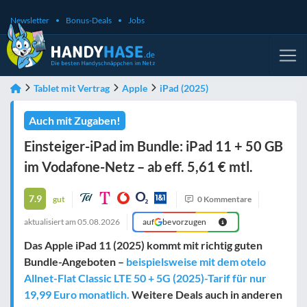
Newsletter
Bonus-Deals
Jobs
Tablet mit Vertrag
Apple
iPad (2025)
Auch mit Zugaben!
Einsteiger-iPad im Bundle: iPad 11 + 50 GB
im Vodafone-Netz – ab eff. 5,61 € mtl.
7.9
gut
0 Kommentare
aktualisiert am
05.08.2026
auf
bevorzugen
Das Apple iPad 11 (2025) kommt mit richtig guten
Bundle-Angeboten –
beispielsweise mit dem otelo
Allnet-Flat Classic LTE 50 + 5G (2025)-Tarif für nur
19,99 Euro monatlich.
Weitere Deals auch in anderen