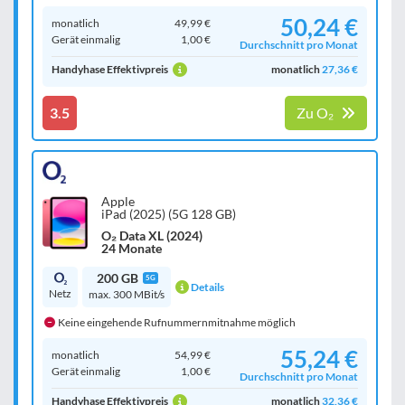
50,24 €
monatlich
49,99 €
Gerät einmalig
1,00 €
Durchschnitt pro Monat
Handyhase Effektivpreis
monatlich
27,36 €
3.5
Zu O₂
Apple
iPad (2025) (5G 128 GB)
O₂ Data XL (2024)
24 Monate
200 GB
5G
Details
Netz
max. 300 MBit/s
Keine eingehende Rufnummernmitnahme möglich
55,24 €
monatlich
54,99 €
Gerät einmalig
1,00 €
Durchschnitt pro Monat
Handyhase Effektivpreis
monatlich
32,36 €