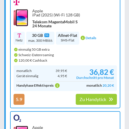
Apple
iPad (2025) (Wi-Fi 128 GB)
Telekom MagentaMobil S
24 Monate
30 GB
Allnet-Flat
5G
Details
Netz
SMS-Flat
max. 300 MBit/s
einmalig 50 GB extra
Schweiz-Datenroaming
120,00 € Cashback
36,82 €
monatlich
39,95 €
Gerät einmalig
4,95 €
Durchschnitt pro Monat
Handyhase Effektivpreis
monatlich
20,20 €
5.9
Zu Handytick
Apple