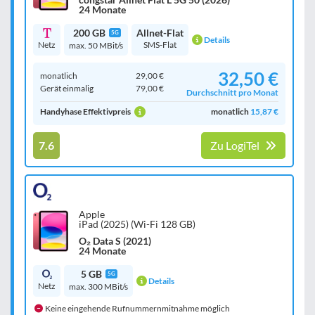
24 Monate
200 GB
Allnet-Flat
5G
Details
Netz
SMS-Flat
max. 50 MBit/s
32,50 €
monatlich
29,00 €
Gerät einmalig
79,00 €
Durchschnitt pro Monat
Handyhase Effektivpreis
monatlich
15,87 €
7.6
Zu LogiTel
Apple
iPad (2025) (Wi-Fi 128 GB)
O₂ Data S (2021)
24 Monate
5 GB
5G
Details
Netz
max. 300 MBit/s
Keine eingehende Rufnummernmitnahme möglich