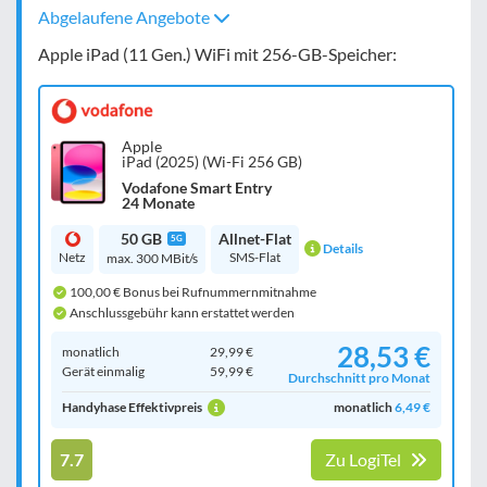
Abgelaufene Angebote
Apple iPad (11 Gen.) WiFi mit 256-GB-Speicher:
Apple
iPad (2025) (Wi-Fi 256 GB)
Vodafone Smart Entry
24 Monate
50 GB
Allnet-Flat
5G
Details
Netz
SMS-Flat
max. 300 MBit/s
100,00 € Bonus bei Rufnummernmitnahme
Anschlussgebühr kann erstattet werden
28,53 €
monatlich
29,99 €
Gerät einmalig
59,99 €
Durchschnitt pro Monat
Handyhase Effektivpreis
monatlich
6,49 €
7.7
Zu LogiTel