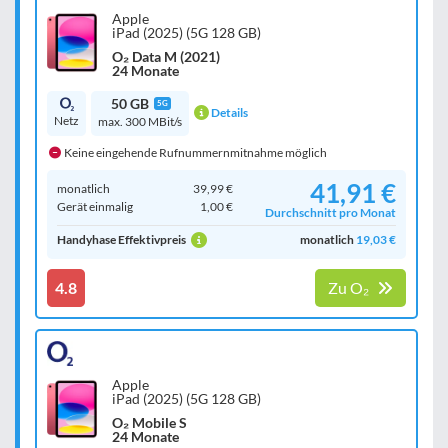
Apple
iPad (2025) (5G 128 GB)
O₂ Data M (2021)
24 Monate
50 GB
5G
Details
Netz
max. 300 MBit/s
Keine eingehende Rufnummernmitnahme möglich
41,91 €
monatlich
39,99 €
Gerät einmalig
1,00 €
Durchschnitt pro Monat
Handyhase Effektivpreis
monatlich
19,03 €
4.8
Zu O₂
Apple
iPad (2025) (5G 128 GB)
O₂ Mobile S
24 Monate