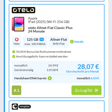
Apple
iPad (2025) (Wi-Fi 256 GB)
otelo Allnet-Flat Classic Plus
24 Monate
125 GB
Allnet-Flat
5G
Details
Netz
SMS-Flat
max. 100 MBit/s
50,00 € Bonus bei Rufnummernmitnahme
Anschlussgebühr kann erstattet werden
28,07 €
monatlich
24,99 €
Gerät einmalig
119,00 €
Durchschnitt pro Monat
Handyhase Effektivpreis
monatlich
6,03 €
8.1
Zu LogiTel