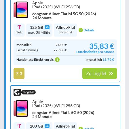
Apple
iPad (2025) (Wi-Fi 256 GB)
congstar Allnet Flat M 5G 50 (2026)
24 Monate
125 GB
Allnet-Flat
5G
Details
Netz
SMS-Flat
max. 50 MBit/s
35,83 €
monatlich
24,00 €
Gerät einmalig
279,00 €
Durchschnitt pro Monat
Handyhase Effektivpreis
monatlich
13,79 €
7.3
Zu LogiTel
Apple
iPad (2025) (Wi-Fi 256 GB)
congstar Allnet Flat L 5G 50 (2026)
24 Monate
200 GB
Allnet-Flat
5G
Details