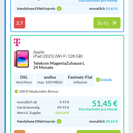
Durchschnitt pro Monat
Handyhase Effektivpreis
monatlich
33,61 €
2.7
Zu O₂
Apple
iPad (2025) (Wi-Fi 128 GB)
Telekom MagentaZuhause L
24 Monate
DSL
endlos
Festnetz-Flat
Details
Anschluss
max. 100 MBit/s
inklusive
100 € Neukunden-Bonus
51,45 €
monatlich ab
9,95 €
Gerät einmalig
99,95 €
Durchschnitt pro Monat
Wert d. Zugabe
-100,00 €
Handyhase Effektivpreis
monatlich
30,65 €