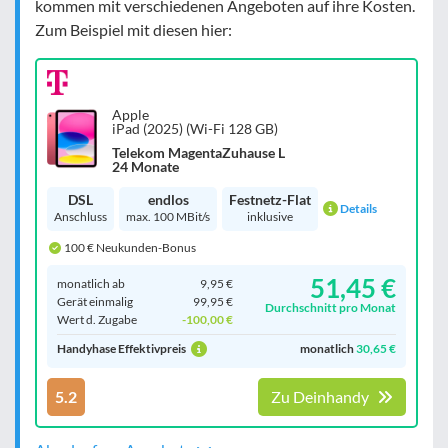
kommen mit verschiedenen Angeboten auf ihre Kosten.
Zum Beispiel mit diesen hier:
Apple
iPad (2025) (Wi-Fi 128 GB)
Telekom MagentaZuhause L
24 Monate
DSL
endlos
Festnetz-Flat
Details
Anschluss
max. 100 MBit/s
inklusive
100 € Neukunden-Bonus
51,45 €
monatlich ab
9,95 €
Gerät einmalig
99,95 €
Durchschnitt pro Monat
Wert d. Zugabe
-100,00 €
Handyhase Effektivpreis
monatlich
30,65 €
5.2
Zu Deinhandy