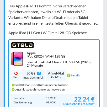
Das Apple iPad 11 kommt in drei verschiedenen
Speichervarianten, jeweils als Wi-Fi oder als 5G-
Variante. Wir haben Dir alle Deals mit dem Tablet
entsprechend in einer gestaffelten Übersicht geordnet.
Apple iPad (11 Gen.) WiFi mit 128-GB-Speicher:
Apple
iPad (2025) (Wi-Fi 128 GB)
otelo Allnet-Flat Classic LTE 50 + 5G (2025)
24 Monate
50 GB
Allnet-Flat
5G
Details
Netz
SMS-Flat
max. 100 MBit/s
50,00 € Bonus bei Rufnummernmitnahme
Anschlussgebühr kann erstattet werden
22,24 €
monatlich
19,99 €
Gerät einmalig
99,00 €
Durchschnitt pro Monat