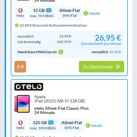
24 Monate
15 GB
Allnet-Flat
5G
Details
Netz
SMS-Flat
max. 50 MBit/s
10,00 € Bonus bei Rufnummernmitnahme
26,95 €
monatlich
14,99 €
Gerät einmalig
249,95 €
Durchschnitt pro Monat
Handyhase Effektivpreis
monatlich
10,32 €
5.9
Zu Deinhandy
Apple
iPad (2025) (Wi-Fi 128 GB)
otelo Allnet-Flat Classic Plus
24 Monate
125 GB
Allnet-Flat
5G
Details
Netz
SMS-Flat
max. 100 MBit/s