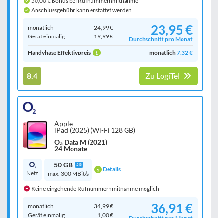
50,00 € Bonus bei Rufnummernmitnahme
Anschlussgebühr kann erstattet werden
23,95 €
monatlich
24,99 €
Gerät einmalig
19,99 €
Durchschnitt pro Monat
Handyhase Effektivpreis
monatlich
7,32 €
8.4
Zu LogiTel
Apple
iPad (2025) (Wi-Fi 128 GB)
O₂ Data M (2021)
24 Monate
50 GB
5G
Details
Netz
max. 300 MBit/s
Keine eingehende Rufnummernmitnahme möglich
36,91 €
monatlich
34,99 €
Gerät einmalig
1,00 €
Durchschnitt pro Monat