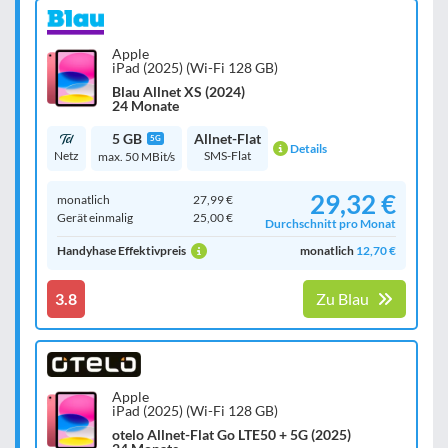
Apple
iPad (2025) (Wi-Fi 128 GB)
Blau Allnet XS (2024)
24 Monate
5 GB
Allnet-Flat
5G
Details
Netz
SMS-Flat
max. 50 MBit/s
29,32 €
monatlich
27,99 €
Gerät einmalig
25,00 €
Durchschnitt pro Monat
Handyhase Effektivpreis
monatlich
12,70 €
3.8
Zu Blau
Apple
iPad (2025) (Wi-Fi 128 GB)
otelo Allnet-Flat Go LTE50 + 5G (2025)