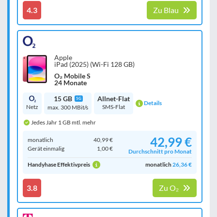
4.3
Zu Blau
Apple
iPad (2025) (Wi-Fi 128 GB)
O₂ Mobile S
24 Monate
15 GB
Allnet-Flat
5G
Details
Netz
SMS-Flat
max. 300 MBit/s
Jedes Jahr 1 GB mtl. mehr
42,99 €
monatlich
40,99 €
Gerät einmalig
1,00 €
Durchschnitt pro Monat
Handyhase Effektivpreis
monatlich
26,36 €
3.8
Zu O₂