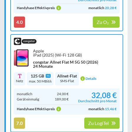
Handyhase Effektivpreis
monatlich
20,28 €
4.0
Zu O₂
Apple
iPad (2025) (Wi-Fi 128 GB)
congstar Allnet Flat M 5G 50 (2026)
24 Monate
125 GB
Allnet-Flat
5G
Details
Netz
SMS-Flat
max. 50 MBit/s
32,08 €
monatlich
24,00 €
Gerät einmalig
189,00 €
Durchschnitt pro Monat
Handyhase Effektivpreis
monatlich
15,46 €
7.0
Zu LogiTel