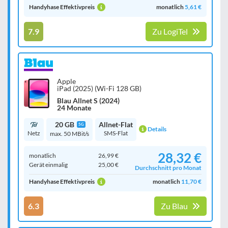
Handyhase Effektivpreis
monatlich
5,61 €
7.9
Zu LogiTel
Apple
iPad (2025) (Wi-Fi 128 GB)
Blau Allnet S (2024)
24 Monate
20 GB
Allnet-Flat
5G
Details
Netz
SMS-Flat
max. 50 MBit/s
28,32 €
monatlich
26,99 €
Gerät einmalig
25,00 €
Durchschnitt pro Monat
Handyhase Effektivpreis
monatlich
11,70 €
6.3
Zu Blau