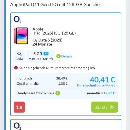
Apple iPad (11 Gen.) 5G mit 128-GB-Speicher:
Apple
iPad (2025) (5G 128 GB)
O₂ Data S (2021)
24 Monate
5 GB
5G
Details
Netz
max. 300 MBit/s
Keine eingehende Rufnummernmitnahme möglich
40,41 €
monatlich
38,49 €
Gerät einmalig
1,00 €
Durchschnitt pro Monat
Handyhase Effektivpreis
monatlich
17,53 €
1.8
Zu O₂