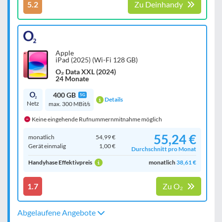
5.2
Zu Deinhandy
Apple
iPad (2025) (Wi-Fi 128 GB)
O₂ Data XXL (2024)
24 Monate
400 GB
5G
Details
Netz
max. 300 MBit/s
Keine eingehende Rufnummernmitnahme möglich
55,24 €
monatlich
54,99 €
Gerät einmalig
1,00 €
Durchschnitt pro Monat
Handyhase Effektivpreis
monatlich
38,61 €
1.7
Zu O₂
Abgelaufene Angebote