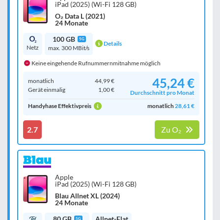
iPad (2025) (Wi-Fi 128 GB)
O₂ Data L (2021)
24 Monate
100 GB
5G
Details
Netz
max. 300 MBit/s
Keine eingehende Rufnummernmitnahme möglich
45,24 €
monatlich
44,99 €
Gerät einmalig
1,00 €
Durchschnitt pro Monat
Handyhase Effektivpreis
monatlich
28,61 €
2.7
Zu O₂
Apple
iPad (2025) (Wi-Fi 128 GB)
Blau Allnet XL (2024)
24 Monate
80 GB
Allnet-Flat
5G