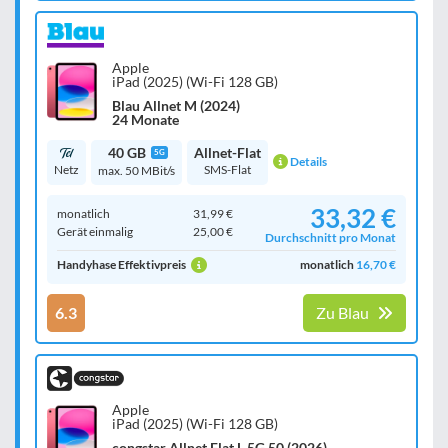
Apple
iPad (2025) (Wi-Fi 128 GB)
Blau Allnet M (2024)
24 Monate
40 GB
Allnet-Flat
5G
Details
Netz
SMS-Flat
max. 50 MBit/s
33,32 €
monatlich
31,99 €
Gerät einmalig
25,00 €
Durchschnitt pro Monat
Handyhase Effektivpreis
monatlich
16,70 €
6.3
Zu Blau
Apple
iPad (2025) (Wi-Fi 128 GB)
congstar Allnet Flat L 5G 50 (2026)