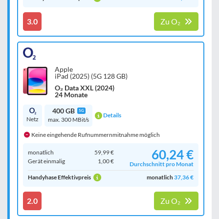
3.0
Zu O₂
Apple
iPad (2025) (5G 128 GB)
O₂ Data XXL (2024)
24 Monate
400 GB
5G
Details
Netz
max. 300 MBit/s
Keine eingehende Rufnummernmitnahme möglich
60,24 €
monatlich
59,99 €
Gerät einmalig
1,00 €
Durchschnitt pro Monat
Handyhase Effektivpreis
monatlich
37,36 €
2.0
Zu O₂