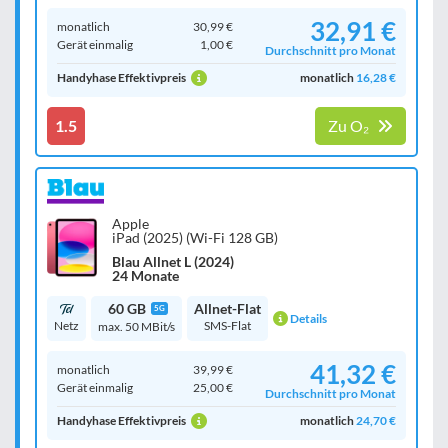
32,91 €
monatlich
30,99 €
Gerät einmalig
1,00 €
Durchschnitt pro Monat
Handyhase Effektivpreis
monatlich
16,28 €
1.5
Zu O₂
Apple
iPad (2025) (Wi-Fi 128 GB)
Blau Allnet L (2024)
24 Monate
60 GB
Allnet-Flat
5G
Details
Netz
SMS-Flat
max. 50 MBit/s
41,32 €
monatlich
39,99 €
Gerät einmalig
25,00 €
Durchschnitt pro Monat
Handyhase Effektivpreis
monatlich
24,70 €