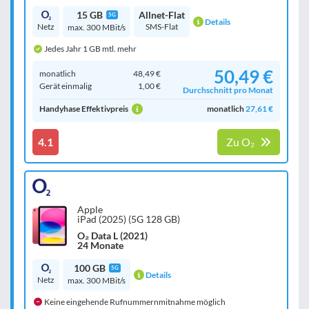
15 GB
Allnet-Flat
5G
Details
Netz
SMS-Flat
max. 300 MBit/s
Jedes Jahr 1 GB mtl. mehr
50,49 €
monatlich
48,49 €
Gerät einmalig
1,00 €
Durchschnitt pro Monat
Handyhase Effektivpreis
monatlich
27,61 €
4.1
Zu O₂
Apple
iPad (2025) (5G 128 GB)
O₂ Data L (2021)
24 Monate
100 GB
5G
Details
Netz
max. 300 MBit/s
Keine eingehende Rufnummernmitnahme möglich