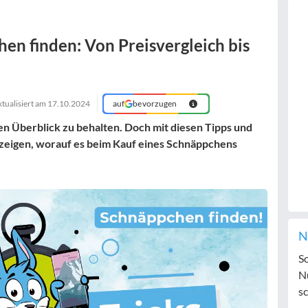
en finden: Von Preisvergleich bis
ktualisiert am
17.10.2024
auf
bevorzugen
n Überblick zu behalten. Doch mit diesen Tipps und
 zeigen, worauf es beim Kauf eines Schnäppchens
N
S
N
sc