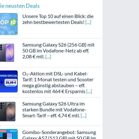
ie neusten Deals
Unsere Top 10 auf einen Blick: die
zehn bestbewertesten Deals!
Samsung Galaxy S26 (256 GB) mit
50 GB im Vodafone-Netz ab eff.
2,08 € mtl.
O₂-Aktion mit DSL- und Kabel-
Tarif: 1 Monat testen und Scooter
mega günstig abstauben – eff.
kostenlos mit 464 € Ersparnis
Samsung Galaxy S26 Ultra im
starken Bundle mit Vodafone-
Smart-Tarif – eff. 4,74 € mtl.
Gomibo-Sonderangebot: Samsung
Galaxy A57 (512 GB) mit 50 GB im