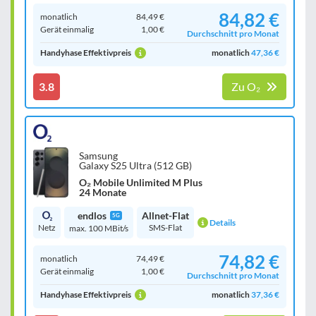
84,82 €
monatlich
84,49 €
Gerät einmalig
1,00 €
Durchschnitt pro Monat
Handyhase Effektivpreis
monatlich
47,36 €
3.8
Zu O₂
Samsung
Galaxy S25 Ultra (512 GB)
O₂ Mobile Unlimited M Plus
24 Monate
endlos
Allnet-Flat
5G
Details
Netz
SMS-Flat
max. 100 MBit/s
74,82 €
monatlich
74,49 €
Gerät einmalig
1,00 €
Durchschnitt pro Monat
Handyhase Effektivpreis
monatlich
37,36 €