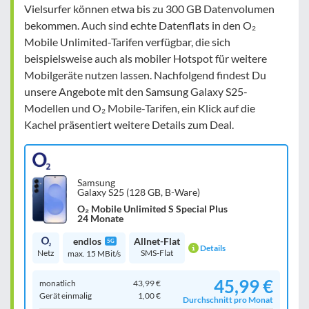
Vielsurfer können etwa bis zu 300 GB Datenvolumen
bekommen. Auch sind echte Datenflats in den O₂
Mobile Unlimited-Tarifen verfügbar, die sich
beispielsweise auch als mobiler Hotspot für weitere
Mobilgeräte nutzen lassen. Nachfolgend findest Du
unsere Angebote mit den Samsung Galaxy S25-
Modellen und O₂ Mobile-Tarifen, ein Klick auf die
Kachel präsentiert weitere Details zum Deal.
Samsung
Galaxy S25 (128 GB, B-Ware)
O₂ Mobile Unlimited S Special Plus
24 Monate
endlos
Allnet-Flat
5G
Details
Netz
SMS-Flat
max. 15 MBit/s
45,99 €
monatlich
43,99 €
Gerät einmalig
1,00 €
Durchschnitt pro Monat