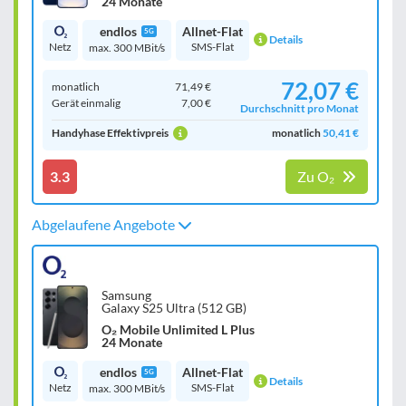
24 Monate
endlos
Allnet-Flat
5G
Details
Netz
SMS-Flat
max. 300 MBit/s
72,07 €
monatlich
71,49 €
Gerät einmalig
7,00 €
Durchschnitt pro Monat
Handyhase Effektivpreis
monatlich
50,41 €
3.3
Zu O₂
Abgelaufene Angebote
Samsung
Galaxy S25 Ultra (512 GB)
O₂ Mobile Unlimited L Plus
24 Monate
endlos
Allnet-Flat
5G
Details
Netz
SMS-Flat
max. 300 MBit/s