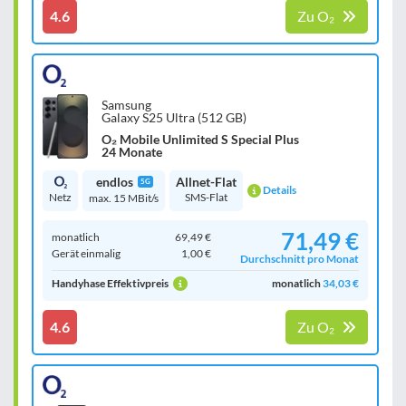
4.6
Zu O₂
Samsung
Galaxy S25 Ultra (512 GB)
O₂ Mobile Unlimited S Special Plus
24 Monate
endlos
Allnet-Flat
5G
Details
Netz
SMS-Flat
max. 15 MBit/s
71,49 €
monatlich
69,49 €
Gerät einmalig
1,00 €
Durchschnitt pro Monat
Handyhase Effektivpreis
monatlich
34,03 €
4.6
Zu O₂