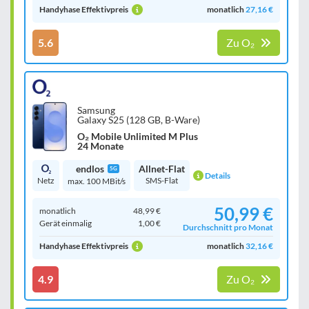
Handyhase Effektivpreis
monatlich
27,16 €
5.6
Zu O₂
Samsung
Galaxy S25 (128 GB, B-Ware)
O₂ Mobile Unlimited M Plus
24 Monate
endlos
Allnet-Flat
5G
Details
Netz
SMS-Flat
max. 100 MBit/s
50,99 €
monatlich
48,99 €
Gerät einmalig
1,00 €
Durchschnitt pro Monat
Handyhase Effektivpreis
monatlich
32,16 €
4.9
Zu O₂