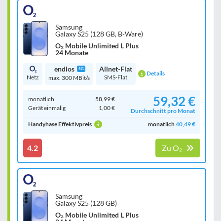
Samsung
Galaxy S25 (128 GB, B-Ware)
O₂ Mobile Unlimited L Plus
24 Monate
endlos
Allnet-Flat
5G
Details
Netz
SMS-Flat
max. 300 MBit/s
59,32 €
monatlich
58,99 €
Gerät einmalig
1,00 €
Durchschnitt pro Monat
Handyhase Effektivpreis
monatlich
40,49 €
4.2
Zu O₂
Samsung
Galaxy S25 (128 GB)
O₂ Mobile Unlimited L Plus