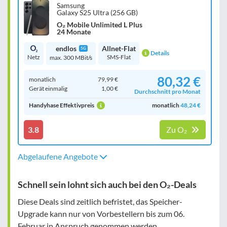
Samsung
Galaxy S25 Ultra (256 GB)
O₂ Mobile Unlimited L Plus
24 Monate
endlos
Allnet-Flat
5G
Details
Netz
SMS-Flat
max. 300 MBit/s
80,32 €
monatlich
79,99 €
Gerät einmalig
1,00 €
Durchschnitt pro Monat
Handyhase Effektivpreis
monatlich
48,24 €
3.8
Zu O₂
Abgelaufene Angebote
Schnell sein lohnt sich auch bei den O₂-Deals
Diese Deals sind zeitlich befristet, das Speicher-
Upgrade kann nur von Vorbestellern bis zum 06.
Februar in Anspruch genommen werden.