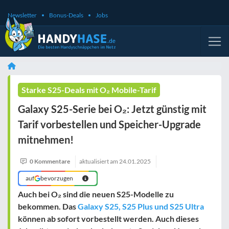
Newsletter
Bonus-Deals
Jobs
Starke S25-Deals mit O₂ Mobile-Tarif
Galaxy S25-Serie bei O₂: Jetzt günstig mit
Tarif vorbestellen und Speicher-Upgrade
mitnehmen!
0 Kommentare
aktualisiert am
24.01.2025
auf
bevorzugen
Auch bei O₂ sind die neuen S25-Modelle zu
bekommen. Das
Galaxy S25, S25 Plus und S25 Ultra
können ab sofort vorbestellt werden. Auch dieses