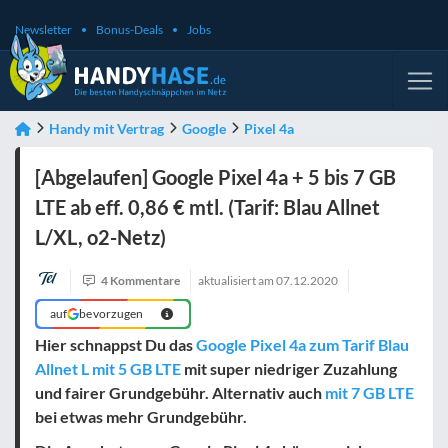
Newsletter
Bonus-Deals
Jobs
Handy mit Vertrag
Google
Pixel 4a
[Abgelaufen] Google Pixel 4a + 5 bis 7 GB
LTE ab eff. 0,86 € mtl. (Tarif: Blau Allnet
L/XL, o2-Netz)
4 Kommentare
aktualisiert am
07.12.2020
auf
bevorzugen
Hier schnappst Du das
Google Pixel 4a zum Tarif Blau
Allnet L mit 5 GB LTE
mit super niedriger Zuzahlung
und fairer Grundgebühr. Alternativ auch
mit 7 GB LTE
bei etwas mehr Grundgebühr.