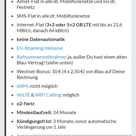
Allnet-Flat in alle dt. Mobilfunknetze und ins dt.
Festnetz
SMS-Flat in alle dt. Mobilfunknetze
Internet-Flat (
3+2 oder 5+2 GB LTE
mit bis zu 21,6
MBit/s, danach 64 kBit/s)
keine Datenautomatik
EU-Roaming inklusive
Rufnummernmitnahme
: ja, außer Du hast einen alten
Blau-Vertrag! (siehe unten)
Wechsel-Bonus: 10 € (4 x 2,50 €) von Blau auf Deine
Rechnung
eSIM
: nicht möglich
VoLTE
&
WiFi Calling
: möglich
o2-Netz
Mindestlaufzeit:
24 Monate
Kündigungsfrist:
3 Monate, sonst automatische
Verlängerung um 1 Jahr
===========================================