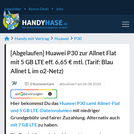
Newsletter
Bonus-Deals
Jobs
Handy mit Vertrag
Huawei
P30
[Abgelaufen] Huawei P30 zur Allnet Flat
mit 5 GB LTE eff. 6,65 € mtl. (Tarif: Blau
Allnet L im o2-Netz)
0 Kommentare
aktualisiert am
06.08.2020
auf
bevorzugen
Hier bekommst Du das
Huawei P30 samt Allnet-Flat
und 5 GB LTE-Datenvolumen
mit niedriger
Grundgebühr und fairer Zuzahlung. Alternativ auch
mit 7 GB LTE
zu haben.