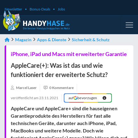
Newsletter
Bonus-Deals
Jobs
Magazin
Apps & Dienste
Sicherheit & Schutz
iPhone, iPad und Macs mit erweiterter Garantie
AppleCare(+): Was ist das und wie
funktioniert der erweiterte Schutz?
Marcel Laser
0 Kommentare
veröffentlicht am
23.11.2021
auf
bevorzugen
AppleCare und AppleCare+ sind die hauseigenen
Garantieprodukte des Herstellers für fast alle
technischen Geräte, darunter auch iPhone, iPad,
MacBooks und weitere Modelle. Doch wie
funktioniert AppleCare(+) genau? Wir klären dich auf.