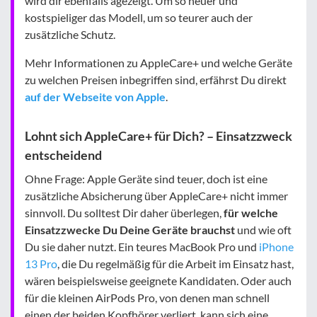
wird dir ebenfalls agezeigt. Um so neuer und
kostspieliger das Modell, um so teurer auch der
zusätzliche Schutz.
Mehr Informationen zu AppleCare+ und welche Geräte
zu welchen Preisen inbegriffen sind, erfährst Du direkt
auf der Webseite von Apple
.
Lohnt sich AppleCare+ für Dich? – Einsatzzweck
entscheidend
Ohne Frage: Apple Geräte sind teuer, doch ist eine
zusätzliche Absicherung über AppleCare+ nicht immer
sinnvoll. Du solltest Dir daher überlegen,
für welche
Einsatzzwecke Du Deine Geräte brauchst
und wie oft
Du sie daher nutzt. Ein teures MacBook Pro und
iPhone
13 Pro
, die Du regelmäßig für die Arbeit im Einsatz hast,
wären beispielsweise geeignete Kandidaten. Oder auch
für die kleinen AirPods Pro, von denen man schnell
einen der beiden Kopfhörer verliert, kann sich eine