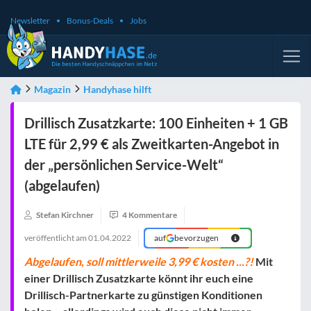
Newsletter
Bonus-Deals
Jobs
Magazin
Handyhase hilft
Drillisch Zusatzkarte: 100 Einheiten + 1 GB
LTE für 2,99 € als Zweitkarten-Angebot in
der „persönlichen Service-Welt“
(abgelaufen)
Stefan Kirchner
4 Kommentare
veröffentlicht am
01.04.2022
auf
bevorzugen
Abgelaufen, soll mittlerweile 3,99 € kosten ...?!
Mit
einer Drillisch Zusatzkarte könnt ihr euch eine
Drillisch-Partnerkarte zu günstigen Konditionen