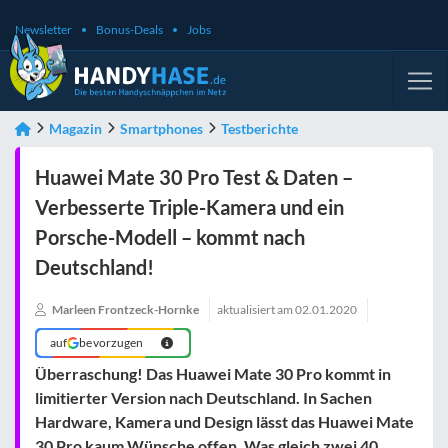
Newsletter
Bonus-Deals
Jobs
Magazin
Smartphones
Testberichte
Huawei Mate 30 Pro Test & Daten –
Verbesserte Triple-Kamera und ein
Porsche-Modell – kommt nach
Deutschland!
Marleen Frontzeck-Hornke
aktualisiert am
02.01.2020
auf
bevorzugen
Überraschung! Das Huawei Mate 30 Pro kommt in
limitierter Version nach Deutschland. In Sachen
Hardware, Kamera und Design lässt das Huawei Mate
30 Pro kaum Wünsche offen. Was gleich zwei 40