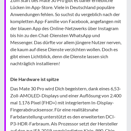
Zum Start des Mate 30 Pro gibt es daher erhebliche
Lücken im App-Store. Viele in Deutschland populäre
Anwendungen fehlen. So suchst du vergeblich nach der
kompletten App-Familie von Facebook, angefangen mit
der blauen App des Online-Netzwerks über Instagram
bis hin zu den Chat-Diensten WhatsApp und
Messenger. Das dürfte vor allem jüngere Nutzer nerven,
die kaum auf diese Dienste verzichten wollen. Doch es
gibt einen Lichtblick, denn die Dienste lassen sich
nachträglich installieren!
Die Hardware ist spitze
Das Mate 30 Pro wird Dich begeistern, dank eines 6,53-
Zoll-AMOLED-Displays und einer Auflösung von 2.400
mal 1.176 Pixel (FHD+) mit integriertem In-Display-
Fingerabdrucksensor. Für eine realitätsnahe
Farbdarstellung unterstützt es den erweiterten DCI-
P3-HDR-Farbraum. Als Prozessor setzt der Hersteller
auf den zur IFA 2019 angekündigten Kirin-990-Chip,