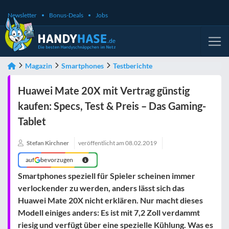
Newsletter
Bonus-Deals
Jobs
Magazin
Smartphones
Testberichte
Huawei Mate 20X mit Vertrag günstig
kaufen: Specs, Test & Preis – Das Gaming-
Tablet
Stefan Kirchner
veröffentlicht am
08.02.2019
auf
bevorzugen
Smartphones speziell für Spieler scheinen immer
verlockender zu werden, anders lässt sich das
Huawei Mate 20X nicht erklären. Nur macht dieses
Modell einiges anders: Es ist mit 7,2 Zoll verdammt
riesig und verfügt über eine spezielle Kühlung. Was es