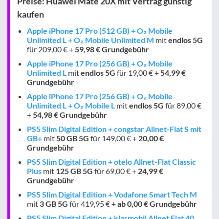
Preise: Huawei Mate 20X mit Vertrag günstig
kaufen
Apple iPhone 17 Pro (512 GB) + O₂ Mobile
Unlimited L + O₂ Mobile Unlimited M
mit
endlos
5G
für 209,00 € +
59,98 € Grundgebühr
Apple iPhone 17 Pro (256 GB) + O₂ Mobile
Unlimited L
mit
endlos
5G
für 19,00 € +
54,99 €
Grundgebühr
Apple iPhone 17 Pro (256 GB) + O₂ Mobile
Unlimited L + O₂ Mobile L
mit
endlos
5G
für 89,00 €
+
54,98 € Grundgebühr
PS5 Slim Digital Edition + congstar Allnet-Flat S mit
GB+
mit
50 GB
5G
für 149,00 € +
20,00 €
Grundgebühr
PS5 Slim Digital Edition + otelo Allnet-Flat Classic
Plus
mit
125 GB
5G
für 69,00 € +
24,99 €
Grundgebühr
PS5 Slim Digital Edition + Vodafone Smart Tech M
mit
3 GB
5G
für 419,95 € +
ab 0,00 € Grundgebühr
PS5 Slim Digital Edition + klarmobil Allnet Flat 40