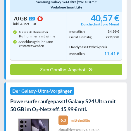
Samsung Galaxy S24 Ultra (256 GB)
mit
Vodafone Smart Lite
40,57 €
70 GB
5G
inkl. Allnet-Flat
Durchschnitt pro Monat
monatlich
34,99 €
100,00 € Bonus bei
Rufnummern­mitnahme
Gerät einmalig
229,00 €
Anschlussgebühr kann
erstattet werden
Handyhase Effektivpreis
11,41 €
monatlich
Zum Gomibo-Angebot
Der Galaxy-Ultra-Vorgänger
Powersurfer aufgepasst! Galaxy S24 Ultra mit
50 GB im O₂-Netz eff. 15,99 € mtl.
6.3
mittelmäßig
aktualisiert am
29.07.2026