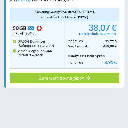
Samsung Galaxy S24 Ultra (256 GB)
mit
otelo Allnet-Flat Classic (2026)
38,07 €
50 GB
5G
inkl. Allnet-Flat
Durchschnitt pro Monat
monatlich
19,99 €
50,00 € Bonus bei
Rufnummern­mitnahme
Gerät einmalig
479,00 €
Anschlussgebühr kann
erstattet werden
Handyhase Effektivpreis
8,91 €
monatlich
Zum Gomibo-Angebot