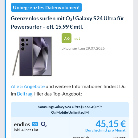
Unbegrenztes Datenvolumen!
Grenzenlos surfen mit O₂! Galaxy S24 Ultra für
Powersurfer – eff. 15,99 € mtl.
7.6
gut
aktualisiert am
29.07.2026
Alle 5 Angebote
und weitere Informationen findest Du
im
Beitrag
. Hier das Top-Angebot:
Samsung Galaxy S24 Ultra (256 GB)
mit
O₂ Mobile Unlimited M
45,15 €
endlos
5G
inkl. Allnet-Flat
Durchschnitt pro Monat
monatlich
29,99 €