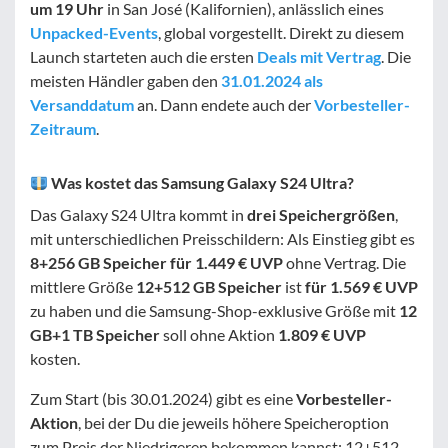
um 19 Uhr
in San José (Kalifornien), anlässlich eines
Unpacked-Events
, global vorgestellt. Direkt zu diesem
Launch starteten auch die ersten
Deals mit Vertrag
. Die
meisten Händler gaben den
31.01.2024 als
Versanddatum
an. Dann endete auch der
Vorbesteller-
Zeitraum
.
Was kostet das Samsung Galaxy S24 Ultra?
Das Galaxy S24 Ultra kommt in
drei Speichergrößen
,
mit unterschiedlichen Preisschildern: Als Einstieg gibt es
8+256 GB Speicher für 1.449 € UVP
ohne Vertrag. Die
mittlere Größe
12+512 GB Speicher
ist
für 1.569 € UVP
zu haben und die Samsung-Shop-exklusive Größe mit
12
GB+1 TB Speicher
soll ohne Aktion
1.809 € UVP
kosten.
Zum Start (bis 30.01.2024) gibt es eine
Vorbesteller-
Aktion
, bei der Du die jeweils höhere Speicheroption
zum Preis der Niedrigeren bekommen kannst: 12+512