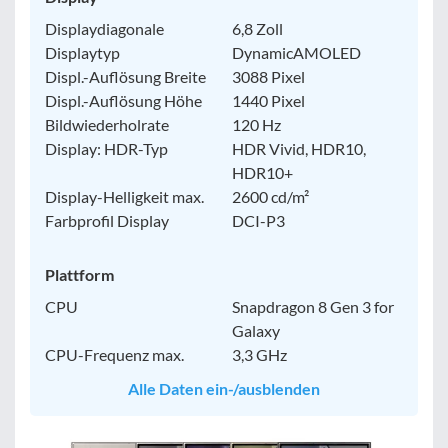
Displaydiagonale
6,8 Zoll
Displaytyp
DynamicAMOLED
Displ.-Auflösung Breite
3088 Pixel
Displ.-Auflösung Höhe
1440 Pixel
Bildwiederholrate
120 Hz
Display: HDR-Typ
HDR Vivid, HDR10,
HDR10+
Display-Helligkeit max.
2600 cd/m²
Farbprofil Display
DCI-P3
Plattform
CPU
Snapdragon 8 Gen 3 for
Galaxy
CPU-Frequenz max.
3,3 GHz
Alle Daten ein-/ausblenden