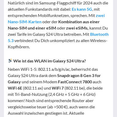
Natürlich sind im Samsung-Flaggschiff für 2024 auch die
aktuellen Funkstandards mit dabei:
Es kann 5G
, mit
entsprechenden Mobilfunknetzen, sprechen. Mit
zwei
Nano-SIM-Karten
oder der
Kombination aus einer
Nano-SIM und einer eSIM
oder
zwei eSIMs,
kannst Du
zwei Tarife im Galaxy S24 Ultra betreiben. Mit
Bluetooth
5.3
verbindest Du Dich unkompliziert zu allen Wireless-
Kopfhörern.
Wie ist das WLAN im Galaxy S24 Ultra?
Neben WiFi 1-5: 802.11 a/b/g/n/ac, beherrscht das
Galaxy S24 Ultra dank dem
Snapdragon 8 Gen 3 for
Galaxy
und seinem Modem
FastConnect 7800
auch
WiFi 6E
(802.11 ax) und
WiFi 7
(802.11 be), die beide
mit Tri-Band-Nutzung (2,4 GHz + 5 GHz + 6 GHz)
kommen! Noch sind entsprechende Router aber
vergleichsweise teuer (ab >500 €), auch wenn die
Auswahl inzwischen gestiegen ist. Aktuelle