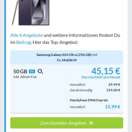
Alle 4 Angebote
und weitere Informationen findest Du
im
Beitrag
. Hier das Top-Angebot:
Samsung Galaxy S24 Ultra (256 GB)
mit
O₂ Mobile M
45,15 €
50 GB
5G
inkl. Allnet-Flat
Durchschnitt pro Monat
monatlich
29,99 €
Gerät einmalig
319,00 €
Handyhase Effektivpreis
15,99 €
monatlich
Zum Gomibo-Angebot