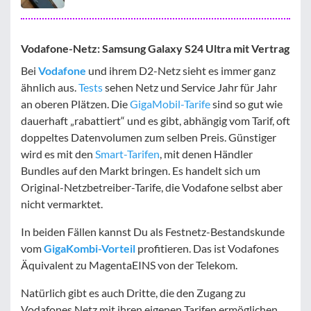
Vodafone-Netz: Samsung Galaxy S24 Ultra mit Vertrag
Bei
Vodafone
und ihrem D2-Netz sieht es immer ganz
ähnlich aus.
Tests
sehen Netz und Service Jahr für Jahr
an oberen Plätzen. Die
GigaMobil-Tarife
sind so gut wie
dauerhaft „rabattiert“ und es gibt, abhängig vom Tarif, oft
doppeltes Datenvolumen zum selben Preis. Günstiger
wird es mit den
Smart-Tarifen
, mit denen Händler
Bundles auf den Markt bringen. Es handelt sich um
Original-Netzbetreiber-Tarife, die Vodafone selbst aber
nicht vermarktet.
In beiden Fällen kannst Du als Festnetz-Bestandskunde
vom
GigaKombi-Vorteil
profitieren. Das ist Vodafones
Äquivalent zu MagentaEINS von der Telekom.
Natürlich gibt es auch Dritte, die den Zugang zu
Vodafones Netz mit ihren eigenen Tarifen ermöglichen.