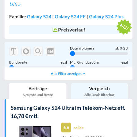
Ultra
Familie:
Galaxy S24
|
Galaxy S24 FE
|
Galaxy S24 Plus
Preisverlauf
Datenvolumen
ab
0
GB
Bandbreite
egal
Mtl. Grundgebühr
egal
Alle Filter anzeigen
Handy einmalig
egal
inkl. Young-Tarife
Beiträge
Vergleich
nur 5G-Tarife
inkl. Kombi-Tarife
Neueste und Beste
Alle Deals filterbar
eSIM
MultiSIM
Samsung Galaxy S24 Ultra im Telekom-Netz eff.
mobile Festnetznummer
16,78 € mtl.
6.6
solide