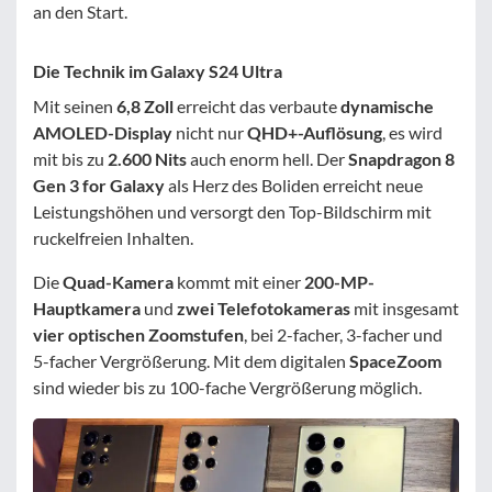
an den Start.
Die Technik im Galaxy S24 Ultra
Mit seinen
6,8 Zoll
erreicht das verbaute
dynamische
AMOLED-Display
nicht nur
QHD+-Auflösung
, es wird
mit bis zu
2.600 Nits
auch enorm hell. Der
Snapdragon 8
Gen 3 for Galaxy
als Herz des Boliden erreicht neue
Leistungshöhen und versorgt den Top-Bildschirm mit
ruckelfreien Inhalten.
Die
Quad-Kamera
kommt mit einer
200-MP-
Hauptkamera
und
zwei Telefotokameras
mit insgesamt
vier optischen Zoomstufen
, bei 2-facher, 3-facher und
5-facher Vergrößerung. Mit dem digitalen
SpaceZoom
sind wieder bis zu 100-fache Vergrößerung möglich.