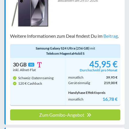
aktualisiert am
29.07.2026
Handy-Speicher
egal
nur 5G-Handys
Bewertung
egal
Weitere Informationen zum Deal findest Du im
Beitrag
.
Samsung Galaxy S24 Ultra (256 GB)
mit
Telekom MagentaMobil S
Filter zurücksetzen
45,95 €
30 GB
5G
inkl. Allnet-Flat
Durchschnitt pro Monat
monatlich
39,95 €
Schweiz-Datenroaming
Gerät einmalig
219,00 €
120 € Cashback
Handyhase Effektivpreis
16,78 €
monatlich
Zum Gomibo-Angebot