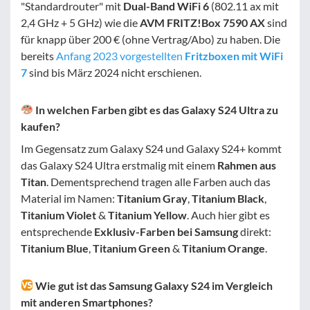
"Standardrouter" mit
Dual-Band WiFi 6
(802.11 ax mit
2,4 GHz + 5 GHz) wie die
AVM FRITZ!Box 7590 AX
sind
für knapp über 200 € (ohne Vertrag/Abo) zu haben. Die
bereits
Anfang 2023 vorgestellten
Fritzboxen mit WiFi
7
sind bis März 2024 nicht erschienen.
In welchen Farben gibt es das Galaxy S24 Ultra zu
kaufen?
Im Gegensatz zum Galaxy S24 und Galaxy S24+ kommt
das Galaxy S24 Ultra erstmalig mit einem
Rahmen aus
Titan
. Dementsprechend tragen alle Farben auch das
Material im Namen:
Titanium Gray
,
Titanium Black
,
Titanium Violet
&
Titanium Yellow
. Auch hier gibt es
entsprechende
Exklusiv-Farben bei Samsung
direkt:
Titanium Blue
,
Titanium Green
&
Titanium Orange
.
Wie gut ist das Samsung Galaxy S24 im Vergleich
mit anderen Smartphones?