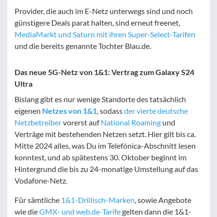
Provider, die auch im E-Netz unterwegs sind und noch
günstigere Deals parat halten, sind erneut freenet,
MediaMarkt und Saturn mit ihren Super-Select-Tarifen
und die bereits genannte Tochter Blau.de.
Das neue 5G-Netz von 1&1: Vertrag zum Galaxy S24
Ultra
Bislang gibt es nur wenige Standorte des tatsächlich
eigenen
Netzes von 1&1
, sodass
der vierte deutsche
Netzbetreiber
vorerst auf
National Roaming
und
Verträge mit bestehenden Netzen setzt. Hier gilt bis ca.
Mitte 2024 alles, was Du im Telefónica-Abschnitt lesen
konntest, und ab spätestens 30. Oktober beginnt im
Hintergrund die bis zu 24-monatige Umstellung auf das
Vodafone-Netz.
Für sämtliche
1&1-Drillisch-Marken
, sowie Angebote
wie die
GMX- und web.de-Tarife
gelten dann die 1&1-