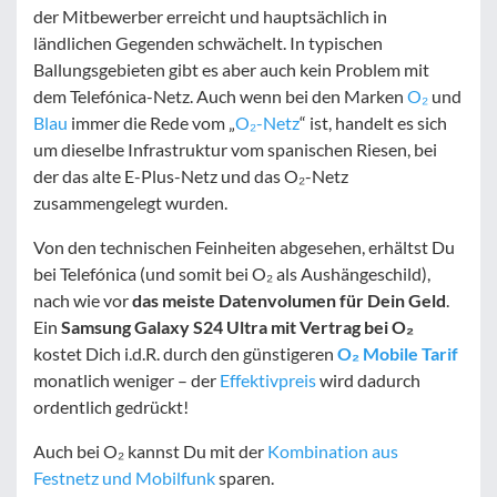
der Mitbewerber erreicht und hauptsächlich in
ländlichen Gegenden schwächelt. In typischen
Ballungsgebieten gibt es aber auch kein Problem mit
dem Telefónica-Netz. Auch wenn bei den Marken
O₂
und
Blau
immer die Rede vom „
O₂-Netz
“ ist, handelt es sich
um dieselbe Infrastruktur vom spanischen Riesen, bei
der das alte E-Plus-Netz und das O₂-Netz
zusammengelegt wurden.
Von den technischen Feinheiten abgesehen, erhältst Du
bei Telefónica (und somit bei O₂ als Aushängeschild),
nach wie vor
das meiste Datenvolumen für Dein Geld
.
Ein
Samsung Galaxy S24 Ultra mit Vertrag bei O₂
kostet Dich i.d.R. durch den günstigeren
O₂ Mobile Tarif
monatlich weniger – der
Effektivpreis
wird dadurch
ordentlich gedrückt!
Auch bei O₂ kannst Du mit der
Kombination aus
Festnetz und Mobilfunk
sparen.