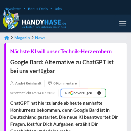
Newsletter
Bonus-Deals
Jobs
Magazin
News
Nächste KI will unser Technik-Herz erobern
Google Bard: Alternative zu ChatGPT ist
bei uns verfügbar
André Reinhardt
0 Kommentare
veröffentlicht am
14.07.2023
auf
bevorzugen
ChatGPT hat hierzulande ab heute namhafte
Konkurrenz bekommen, denn Google Bard ist in
Deutschland gestartet. Die neue KI beantwortet Dir
Fragen, löst für Dich Aufgaben, erzählt Dir
Geschichten und vieles mehr.