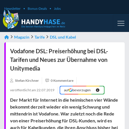
Newsletter
Bonus-Deals
Jobs
Magazin
Tarife
DSL und Kabel
Vodafone DSL: Preiserhöhung bei DSL-
Tarifen und Neues zur Übernahme von
Unitymedia
Stefan Kirchner
0 Kommentare
veröffentlicht am
22.07.2019
auf
bevorzugen
Der Markt für Internet in die heimischen vier Wände
bekommt derzeit wieder ein wenig Schwung und
mittendrin ist Vodafone. War zuletzt noch die Rede
von einer Preiserhöhung für DSL-Kunden, wird es
auch für Kabelkunden, die ihren Anschluss bisher bei