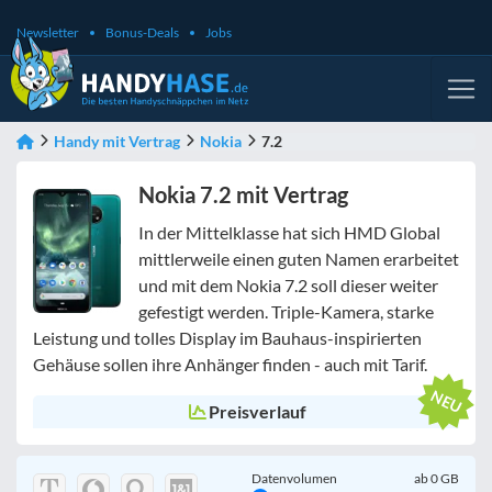
Newsletter
Bonus-Deals
Jobs
Handy mit Vertrag
Nokia
7.2
Nokia 7.2 mit Vertrag
In der Mittelklasse hat sich HMD Global
mittlerweile einen guten Namen erarbeitet
und mit dem Nokia 7.2 soll dieser weiter
gefestigt werden. Triple-Kamera, starke
Leistung und tolles Display im Bauhaus-inspirierten
Gehäuse sollen ihre Anhänger finden - auch mit Tarif.
Preisverlauf
Datenvolumen
ab
0
GB