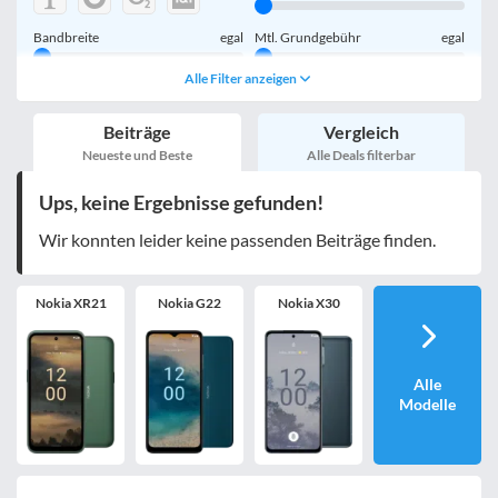
Bandbreite
egal
Mtl. Grundgebühr
egal
Alle Filter anzeigen
Handy einmalig
egal
inkl. Young-Tarife
Beiträge
Vergleich
nur 5G-Tarife
inkl. Kombi-Tarife
Neueste und Beste
Alle Deals filterbar
eSIM
MultiSIM
Ups, keine Ergebnisse gefunden!
mobile Festnetznummer
Wir konnten leider keine passenden Beiträge finden.
Nokia XR21
Nokia G22
Nokia X30
Handy-Speicher
egal
nur 5G-Handys
Alle
Modelle
Bewertung
egal