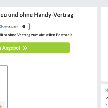
Neu und ohne Handy-Vertrag
bevorzugen
ltra ohne Vertrag
zum aktuellen Bestpreis!
 Angebot
N
S
N
€