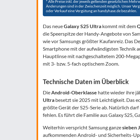
* Alle Preise inkl. der jeweils geltenden gesetzlichen Meh
Änderungen sind in der Zwischenzeit möglich. Unser Verglei
oder Verkauf eine Vergütung an handyhase.de bezahlen.
Das neue
Galaxy S25 Ultra
kommt mit dem
Q
die Speerspitze der Handy-Angebote von Sa
wie vor Samsungs größter Kaufanreiz. Das Desi
Smartphone mit der aufwändigsten Technik a
Hauptlinse mit nachgeschaltetem 200-Megapix
mit 3- bzw. 5-fach optischem Zoom.
Technische Daten im Überblick
Die
Android-Oberklasse
hatte wieder ihre j
Ultra
besetzt sie 2025 mit Leichtigkeit. Das 
größte Gerät der S25-Serie ab. Natürlich darf
fehlen. Es führt die Familie aus Galaxy S25, 
Weiterhin verspricht Samsung ganze
sieben 
aufkommenden Android- und Sicherheits-Up