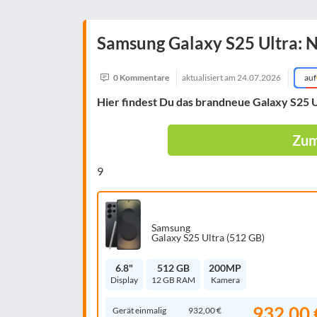
Samsung Galaxy S25 Ultra: 
0 Kommentare
aktualisiert am
24.07.2026
auf
Hier findest Du das brandneue
Galaxy S25 U
Zum
9
Samsung
Galaxy S25 Ultra (512 GB)
6.8"
512 GB
200MP
Display
12 GB RAM
Kamera
932,00 
Gerät einmalig
932,00 €