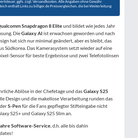
rwertsteuer, ggfs. zzgl. Versandkosten. Alle Angaben ohne Gewähr.
ch enthält Links zu billiger.de Preisvergleichen, die bei Weiterleitung
ualcomm Snapdragon 8 Elite
und bildet wie jedes Jahr
msung. Die
Galaxy AI
ist erwachsen geworden und nach
gn hat sich nur minimal geändert, aber es bleibt, das
us Südkorea. Das Kamerasystem setzt wieder auf eine
el-Sensor für beste Ergebnisse und zwei Telefotolinsen
ährliche Ablöse in der Chefetage und das
Galaxy S25
edle Design und die makellose Verarbeitung runden das
 der
S-Pen
für die Fans gepflegter Stifteingabe nicht
Galaxy S25+ und Galaxy S25 Slim an.
Jahre Software-Service
, d.h. alle bis dahin
dates!