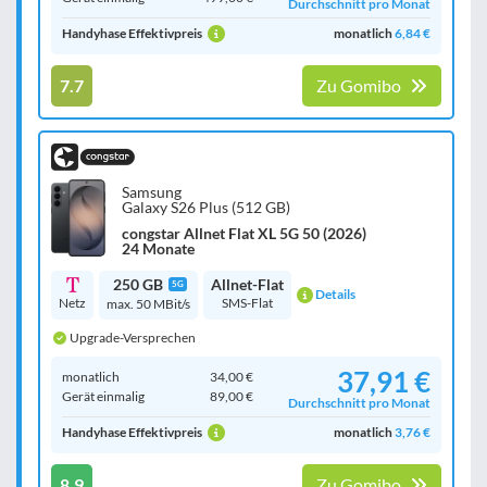
Durchschnitt pro Monat
Handyhase Effektivpreis
monatlich
6,84 €
7.7
Zu Gomibo
Samsung
Galaxy S26 Plus (512 GB)
congstar Allnet Flat XL 5G 50 (2026)
24 Monate
250 GB
Allnet-Flat
5G
Details
Netz
SMS-Flat
max. 50 MBit/s
Upgrade-Versprechen
37,91 €
monatlich
34,00 €
Gerät einmalig
89,00 €
Durchschnitt pro Monat
Handyhase Effektivpreis
monatlich
3,76 €
8.9
Zu Gomibo