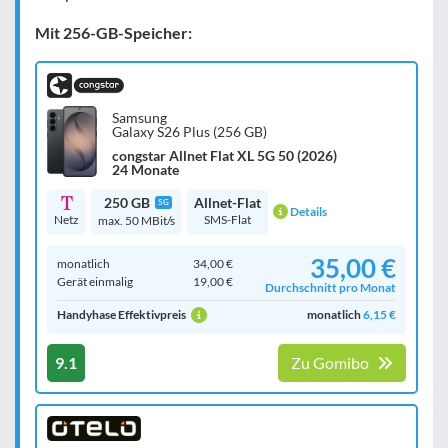
Mit 256-GB-Speicher:
Samsung
Galaxy S26 Plus (256 GB)
congstar Allnet Flat XL 5G 50 (2026)
24 Monate
250 GB
Allnet-Flat
5G
Details
Netz
SMS-Flat
max. 50 MBit/s
35,00 €
monatlich
34,00 €
Gerät einmalig
19,00 €
Durchschnitt pro Monat
Handyhase Effektivpreis
monatlich
6,15 €
9.1
Zu Gomibo