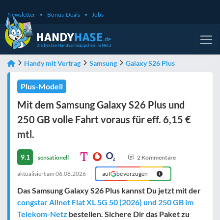
Newsletter
Bonus-Deals
Jobs
Handy mit Vertrag
Samsung
Galaxy S26 Plus
Plus-Modell
Mit dem Samsung Galaxy S26 Plus und
250 GB volle Fahrt voraus für eff. 6,15 €
mtl.
9.1
sensationell
2 Kommentare
aktualisiert am
06.08.2026
auf
bevorzugen
Das Samsung Galaxy S26 Plus kannst Du jetzt mit der
congstar Allnet Flat XL 5G 50 (2026) und 250 GB im
Telekom-Netz
bestellen. Sichere Dir das Paket zu