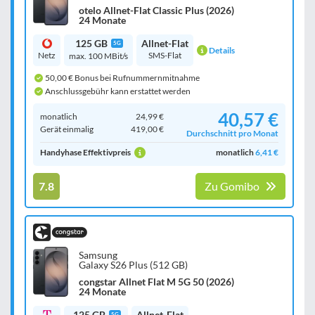
otelo Allnet-Flat Classic Plus (2026)
24 Monate
125 GB
Allnet-Flat
5G
Details
Netz
SMS-Flat
max. 100 MBit/s
50,00 € Bonus bei Rufnummernmitnahme
Anschlussgebühr kann erstattet werden
40,57 €
monatlich
24,99 €
Gerät einmalig
419,00 €
Durchschnitt pro Monat
Handyhase Effektivpreis
monatlich
6,41 €
7.8
Zu Gomibo
Samsung
Galaxy S26 Plus (512 GB)
congstar Allnet Flat M 5G 50 (2026)
24 Monate
125 GB
Allnet-Flat
5G