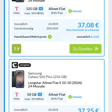
24 Monate
125 GB
Allnet-Flat
5G
Details
Netz
SMS-Flat
max. 50 MBit/s
37,08 €
monatlich
24,00 €
Gerät einmalig
309,00 €
Durchschnitt pro Monat
Handyhase Effektivpreis
monatlich
8,23 €
7.9
Zu Gomibo
Samsung
Galaxy S26 Plus (256 GB)
congstar Allnet Flat S 5G 50 (2026)
24 Monate
50 GB
Allnet-Flat
5G
Details
Netz
SMS-Flat
max. 50 MBit/s
37,25 €
monatlich
20,00 €