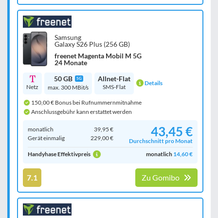
Samsung
Galaxy S26 Plus (256 GB)
freenet Magenta Mobil M 5G
24 Monate
50 GB
Allnet-Flat
5G
Details
Netz
SMS-Flat
max. 300 MBit/s
150,00 € Bonus bei Rufnummernmitnahme
Anschlussgebühr kann erstattet werden
43,45 €
monatlich
39,95 €
Gerät einmalig
229,00 €
Durchschnitt pro Monat
Handyhase Effektivpreis
monatlich
14,60 €
7.1
Zu Gomibo