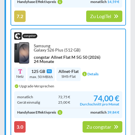
Handyhase Effektivpreis
monatlich
14,59 €
7.2
Zu LogiTel
Samsung
Galaxy S26 Plus (512 GB)
congstar Allnet Flat M 5G 50 (2026)
24 Monate
125 GB
Allnet-Flat
5G
Details
Netz
SMS-Flat
max. 50 MBit/s
Upgrade-Versprechen
74,00 €
monatlich
72,75 €
Gerät einmalig
25,00 €
Durchschnitt pro Monat
Handyhase Effektivpreis
monatlich
39,84 €
3.0
Zu congstar