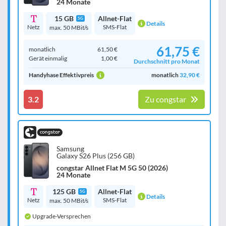
24 Monate
15 GB
Allnet-Flat
5G
Details
Netz
SMS-Flat
max. 50 MBit/s
61,75 €
monatlich
61,50 €
Gerät einmalig
1,00 €
Durchschnitt pro Monat
Handyhase Effektivpreis
monatlich
32,90 €
3.2
Zu congstar
Samsung
Galaxy S26 Plus (256 GB)
congstar Allnet Flat M 5G 50 (2026)
24 Monate
125 GB
Allnet-Flat
5G
Details
Netz
SMS-Flat
max. 50 MBit/s
Upgrade-Versprechen