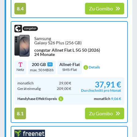
8.4
Zu Gomibo
Samsung
Galaxy S26 Plus (256 GB)
congstar Allnet Flat L 5G 50 (2026)
24 Monate
200 GB
Allnet-Flat
5G
Details
Netz
SMS-Flat
max. 50 MBit/s
37,91 €
monatlich
29,00 €
Gerät einmalig
209,00 €
Durchschnitt pro Monat
Handyhase Effektivpreis
monatlich
9,06 €
8.1
Zu Gomibo