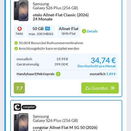
Samsung
Galaxy S26 Plus (256 GB)
otelo Allnet-Flat Classic (2026)
24 Monate
50 GB
Allnet-Flat
5G
Details
Netz
SMS-Flat
max. 100 MBit/s
50,00 € Bonus bei Rufnummernmitnahme
Anschlussgebühr kann erstattet werden
34,74 €
monatlich
19,99 €
Gerät einmalig
399,00 €
Durchschnitt pro Monat
Handyhase Effektivpreis
monatlich
5,89 €
7.7
Zu Gomibo
Samsung
Galaxy S26 Plus (256 GB)
congstar Allnet Flat M 5G 50 (2026)