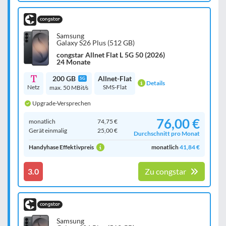
Samsung
Galaxy S26 Plus (512 GB)
congstar Allnet Flat L 5G 50 (2026)
24 Monate
200 GB
Allnet-Flat
5G
Details
Netz
SMS-Flat
max. 50 MBit/s
Upgrade-Versprechen
76,00 €
monatlich
74,75 €
Gerät einmalig
25,00 €
Durchschnitt pro Monat
Handyhase Effektivpreis
monatlich
41,84 €
3.0
Zu congstar
Samsung