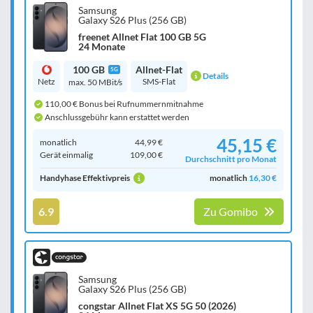
Samsung
Galaxy S26 Plus (256 GB)
freenet Allnet Flat 100 GB 5G
24 Monate
100 GB
Allnet-Flat
5G
Details
Netz
SMS-Flat
max. 50 MBit/s
110,00 € Bonus bei Rufnummernmitnahme
Anschlussgebühr kann erstattet werden
45,15 €
monatlich
44,99 €
Gerät einmalig
109,00 €
Durchschnitt pro Monat
Handyhase Effektivpreis
monatlich
16,30 €
6.9
Zu Gomibo
Samsung
Galaxy S26 Plus (256 GB)
congstar Allnet Flat XS 5G 50 (2026)