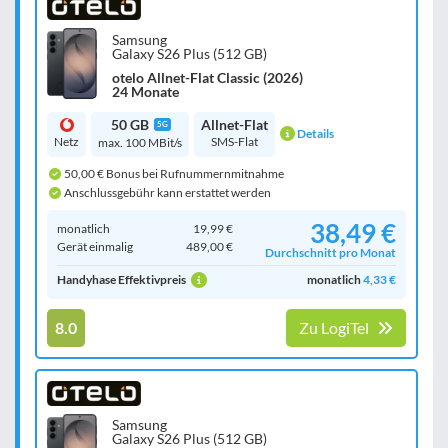
Samsung
Galaxy S26 Plus (512 GB)
otelo Allnet-Flat Classic (2026)
24 Monate
50 GB
Allnet-Flat
5G
Details
Netz
SMS-Flat
max. 100 MBit/s
50,00 € Bonus bei Rufnummernmitnahme
Anschlussgebühr kann erstattet werden
38,49 €
monatlich
19,99 €
Gerät einmalig
489,00 €
Durchschnitt pro Monat
Handyhase Effektivpreis
monatlich
4,33 €
8.0
Zu LogiTel
Samsung
Galaxy S26 Plus (512 GB)