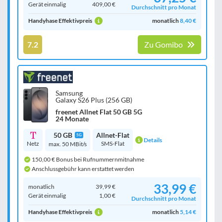
Gerät einmalig
409,00 €
Durchschnitt pro Monat
Handyhase Effektivpreis
monatlich
8,40 €
7.2
Zu Gomibo
Samsung
Galaxy S26 Plus (256 GB)
freenet Allnet Flat 50 GB 5G
24 Monate
50 GB
Allnet-Flat
5G
Details
Netz
SMS-Flat
max. 50 MBit/s
150,00 € Bonus bei Rufnummernmitnahme
Anschlussgebühr kann erstattet werden
33,99 €
monatlich
39,99 €
Gerät einmalig
1,00 €
Durchschnitt pro Monat
Handyhase Effektivpreis
monatlich
5,14 €