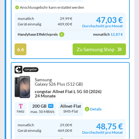
Anschlussgebühr kann erstattet werden
47,03 €
monatlich
29,99 €
Gerät einmalig
409,00 €
Durchschnitt pro Monat
Handyhase Effektivpreis
monatlich
12,87 €
6.6
Zu Samsung Shop
Samsung
Galaxy S26 Plus (512 GB)
congstar Allnet Flat L 5G 50 (2026)
24 Monate
200 GB
Allnet-Flat
5G
Details
Netz
SMS-Flat
max. 50 MBit/s
48,75 €
monatlich
29,00 €
Gerät einmalig
469,00 €
Durchschnitt pro Monat