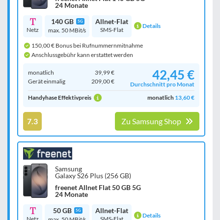
24 Monate
140 GB
Allnet-Flat
5G
Details
Netz
SMS-Flat
max. 50 MBit/s
150,00 € Bonus bei Rufnummernmitnahme
Anschlussgebühr kann erstattet werden
42,45 €
monatlich
39,99 €
Gerät einmalig
209,00 €
Durchschnitt pro Monat
Handyhase Effektivpreis
monatlich
13,60 €
7.3
Zu Samsung Shop
Samsung
Galaxy S26 Plus (256 GB)
freenet Allnet Flat 50 GB 5G
24 Monate
50 GB
Allnet-Flat
5G
Details
Netz
SMS-Flat
max. 50 MBit/s