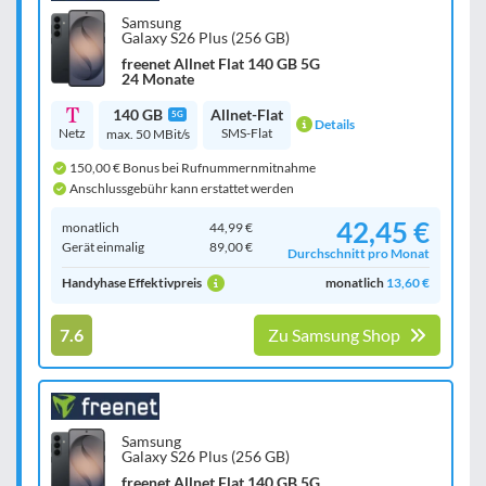
Samsung
Galaxy S26 Plus (256 GB)
freenet Allnet Flat 140 GB 5G
24 Monate
140 GB
Allnet-Flat
5G
Details
Netz
SMS-Flat
max. 50 MBit/s
150,00 € Bonus bei Rufnummernmitnahme
Anschlussgebühr kann erstattet werden
42,45 €
monatlich
44,99 €
Gerät einmalig
89,00 €
Durchschnitt pro Monat
Handyhase Effektivpreis
monatlich
13,60 €
7.6
Zu Samsung Shop
Samsung
Galaxy S26 Plus (256 GB)
freenet Allnet Flat 140 GB 5G