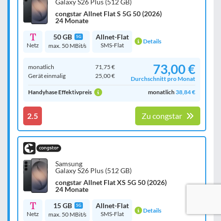
Galaxy S26 Plus (512 GB)
congstar Allnet Flat S 5G 50 (2026)
24 Monate
50 GB
Allnet-Flat
5G
Details
Netz
SMS-Flat
max. 50 MBit/s
73,00 €
monatlich
71,75 €
Gerät einmalig
25,00 €
Durchschnitt pro Monat
Handyhase Effektivpreis
monatlich
38,84 €
2.5
Zu congstar
Samsung
Galaxy S26 Plus (512 GB)
congstar Allnet Flat XS 5G 50 (2026)
24 Monate
15 GB
Allnet-Flat
5G
Details
Netz
SMS-Flat
max. 50 MBit/s