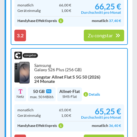
66,25 €
monatlich
66,00 €
Gerät einmalig
1,00 €
Durchschnitt pro Monat
Handyhase Effektivpreis
monatlich
37,40 €
3.2
Zu congstar
Samsung
Galaxy S26 Plus (256 GB)
congstar Allnet Flat S 5G 50 (2026)
24 Monate
50 GB
Allnet-Flat
5G
Details
Netz
SMS-Flat
max. 50 MBit/s
65,25 €
monatlich
65,00 €
Gerät einmalig
1,00 €
Durchschnitt pro Monat
Handyhase Effektivpreis
monatlich
36,40 €