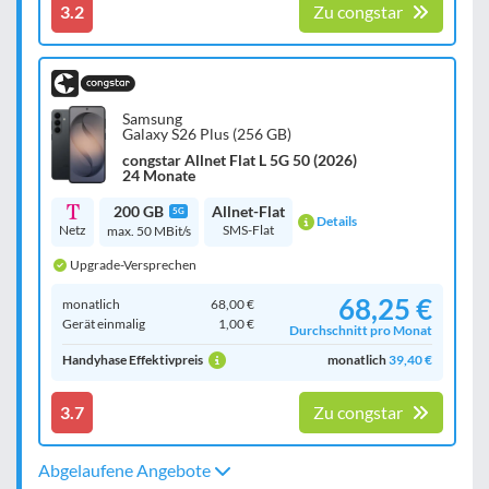
3.2
Zu congstar
Samsung
Galaxy S26 Plus (256 GB)
congstar Allnet Flat L 5G 50 (2026)
24 Monate
200 GB
Allnet-Flat
5G
Details
Netz
SMS-Flat
max. 50 MBit/s
Upgrade-Versprechen
68,25 €
monatlich
68,00 €
Gerät einmalig
1,00 €
Durchschnitt pro Monat
Handyhase Effektivpreis
monatlich
39,40 €
3.7
Zu congstar
Abgelaufene Angebote