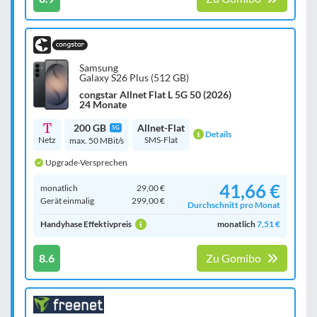
Samsung
Galaxy S26 Plus (512 GB)
congstar Allnet Flat L 5G 50 (2026)
24 Monate
200 GB
Allnet-Flat
5G
Details
Netz
SMS-Flat
max. 50 MBit/s
Upgrade-Versprechen
41,66 €
monatlich
29,00 €
Gerät einmalig
299,00 €
Durchschnitt pro Monat
Handyhase Effektivpreis
monatlich
7,51 €
8.6
Zu Gomibo