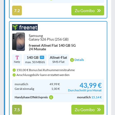
7.2
Zu Gomibo
Samsung
Galaxy S26 Plus (256 GB)
freenet Allnet Flat 140 GB 5G
24 Monate
140 GB
Allnet-Flat
5G
Details
Netz
SMS-Flat
max. 50 MBit/s
150,00 € Bonus bei Rufnummernmitnahme
Anschlussgebühr kann erstattet werden
43,99 €
monatlich
49,99 €
Gerät einmalig
1,00 €
Durchschnitt pro Monat
Handyhase Effektivpreis
monatlich
15,14 €
7.5
Zu Gomibo