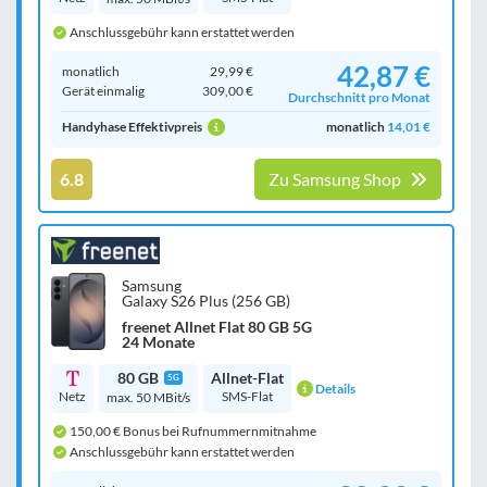
Anschlussgebühr kann erstattet werden
42,87 €
monatlich
29,99 €
Gerät einmalig
309,00 €
Durchschnitt pro Monat
Handyhase Effektivpreis
monatlich
14,01 €
6.8
Zu Samsung Shop
Samsung
Galaxy S26 Plus (256 GB)
freenet Allnet Flat 80 GB 5G
24 Monate
80 GB
Allnet-Flat
5G
Details
Netz
SMS-Flat
max. 50 MBit/s
150,00 € Bonus bei Rufnummernmitnahme
Anschlussgebühr kann erstattet werden