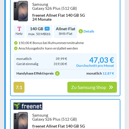
Samsung
Galaxy S26 Plus (512 GB)
freenet Allnet Flat 140 GB 5G
24 Monate
140 GB
Allnet-Flat
5G
Details
Netz
SMS-Flat
max. 50 MBit/s
150,00 € Bonus bei Rufnummernmitnahme
Anschlussgebühr kann erstattet werden
47,03 €
monatlich
39,99 €
Gerät einmalig
319,00 €
Durchschnitt pro Monat
Handyhase Effektivpreis
monatlich
12,87 €
7.1
Zu Samsung Shop
Samsung
Galaxy S26 Plus (512 GB)
freenet Allnet Flat 140 GB 5G