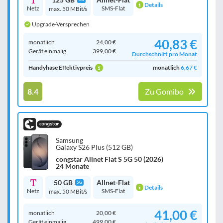
Details
Netz
SMS-Flat
max. 50 MBit/s
Upgrade-Versprechen
40,83 €
monatlich
24,00 €
Gerät einmalig
399,00 €
Durchschnitt pro Monat
Handyhase Effektivpreis
monatlich
6,67 €
8.4
Zu Gomibo
Samsung
Galaxy S26 Plus (512 GB)
congstar Allnet Flat S 5G 50 (2026)
24 Monate
50 GB
Allnet-Flat
5G
Details
Netz
SMS-Flat
max. 50 MBit/s
41,00 €
monatlich
20,00 €
Gerät einmalig
499,00 €