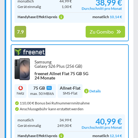
38,99 €
monatlich
44,99 €
Gerät einmalig
1,00 €
Durchschnitt pro Monat
Handyhase Effektivpreis
monatlich
10,14 €
7.9
Zu Gomibo
Samsung
Galaxy S26 Plus (256 GB)
freenet Allnet Flat 75 GB 5G
24 Monate
75 GB
Allnet-Flat
5G
Details
Netz
SMS-Flat
max. 50 MBit/s
110,00 € Bonus bei Rufnummernmitnahme
Anschlussgebühr kann erstattet werden
40,99 €
monatlich
34,99 €
Gerät einmalig
249,00 €
Durchschnitt pro Monat
Handyhase Effektivpreis
monatlich
12,14 €