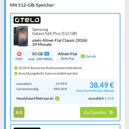
Mit 512-GB-Speicher:
Samsung
Galaxy S26 Plus (512 GB)
otelo Allnet-Flat Classic (2026)
24 Monate
50 GB
Allnet-Flat
5G
Details
Netz
SMS-Flat
max. 100 MBit/s
50,00 € Bonus bei Rufnummernmitnahme
Anschlussgebühr kann erstattet werden
38,49 €
monatlich
19,99 €
Gerät einmalig
489,00 €
Durchschnitt pro Monat
Handyhase Effektivpreis
monatlich
4,33 €
8.0
Zu Gomibo