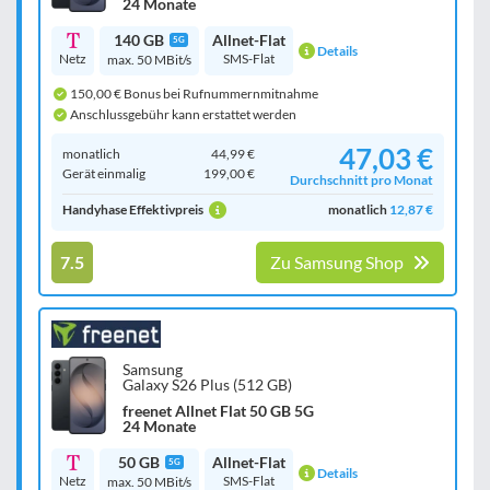
24 Monate
140 GB
Allnet-Flat
5G
Details
Netz
SMS-Flat
max. 50 MBit/s
150,00 € Bonus bei Rufnummernmitnahme
Anschlussgebühr kann erstattet werden
47,03 €
monatlich
44,99 €
Gerät einmalig
199,00 €
Durchschnitt pro Monat
Handyhase Effektivpreis
monatlich
12,87 €
7.5
Zu Samsung Shop
Samsung
Galaxy S26 Plus (512 GB)
freenet Allnet Flat 50 GB 5G
24 Monate
50 GB
Allnet-Flat
5G
Details
Netz
SMS-Flat
max. 50 MBit/s