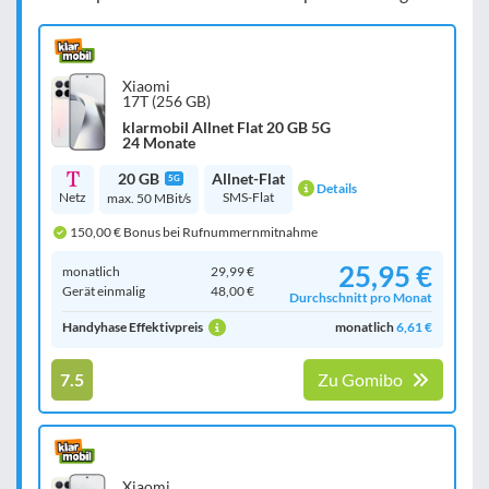
Xiaomi
17T (256 GB)
klarmobil Allnet Flat 20 GB 5G
24 Monate
20 GB
Allnet-Flat
5G
Details
Netz
SMS-Flat
max. 50 MBit/s
150,00 € Bonus bei Rufnummernmitnahme
25,95 €
monatlich
29,99 €
Gerät einmalig
48,00 €
Durchschnitt pro Monat
Handyhase Effektivpreis
monatlich
6,61 €
7.5
Zu Gomibo
Xiaomi