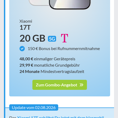
Xiaomi
17T
20 GB
5G
150 € Bonus bei Rufnummernmitnahme
48,00 €
einmaliger Gerätepreis
29,99 €
monatliche Grundgebühr
24 Monate
Mindestvertragslaufzeit
Zum Gomibo-Angebot
Update vom 02.08.2026
Das
Xiaomi 17T erhältst Du jetzt mit dem klarmobil