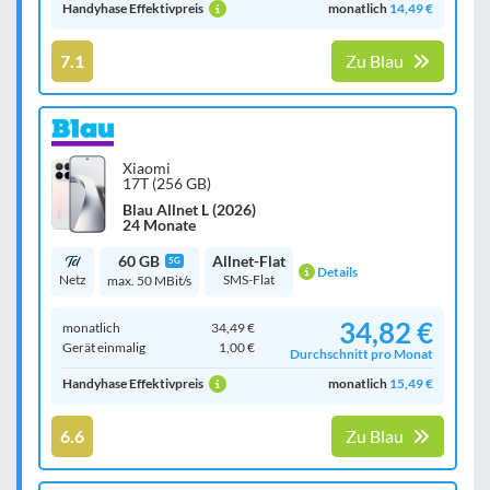
Handyhase Effektivpreis
monatlich
14,49 €
7.1
Zu Blau
Xiaomi
17T (256 GB)
Blau Allnet L (2026)
24 Monate
60 GB
Allnet-Flat
5G
Details
Netz
SMS-Flat
max. 50 MBit/s
34,82 €
monatlich
34,49 €
Gerät einmalig
1,00 €
Durchschnitt pro Monat
Handyhase Effektivpreis
monatlich
15,49 €
6.6
Zu Blau