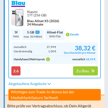
Xiaomi
17T (256 GB)
Blau Allnet XS (2026)
24 Monate
5 GB
Allnet-Flat
5G
Details
Netz
SMS-Flat
max. 50 MBit/s
38,32 €
monatlich
37,99 €
Gerät einmalig
1,00 €
Durchschnitt pro Monat
Handyhase Effektivpreis
monatlich
18,99 €
2.6
Zu Blau
Abgelaufene Angebote
Wichtiges zum Trade-In-Bonus bei der
MediaMarktSaturn Tarifwelt
Bitte prüfe vor Vertragsabschluss, ob Dein Altgerät