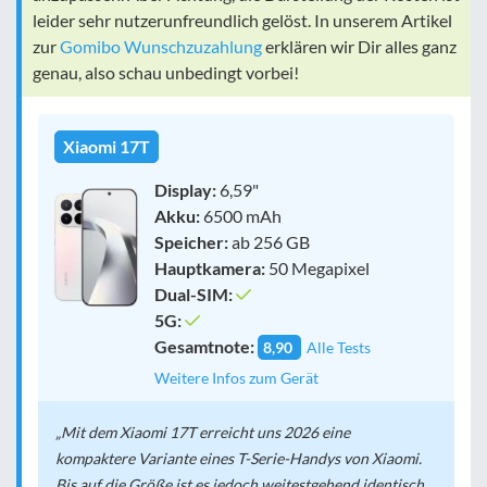
leider sehr nutzerunfreundlich gelöst. In unserem Artikel
zur
Gomibo Wunschzuzahlung
erklären wir Dir alles ganz
genau, also schau unbedingt vorbei!
Xiaomi 17T
Display:
6,59"
Akku:
6500 mAh
Speicher:
ab 256 GB
Hauptkamera:
50 Megapixel
Dual-SIM:
5G:
Gesamtnote:
8,90
Alle Tests
Weitere Infos zum Gerät
Mit dem Xiaomi 17T erreicht uns 2026 eine
kompaktere Variante eines T-Serie-Handys von Xiaomi.
Bis auf die Größe ist es jedoch weitestgehend identisch