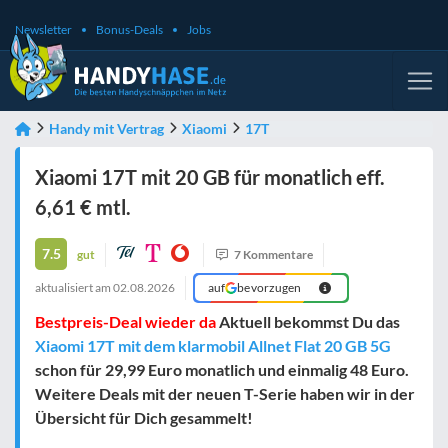
Newsletter
Bonus-Deals
Jobs
Handy mit Vertrag
Xiaomi
17T
Xiaomi 17T mit 20 GB für monatlich eff.
6,61 € mtl.
7.5
gut
7 Kommentare
aktualisiert am
02.08.2026
auf
bevorzugen
Bestpreis-Deal wieder da
Aktuell bekommst Du das
Xiaomi 17T mit dem klarmobil Allnet Flat 20 GB 5G
schon für 29,99 Euro monatlich und einmalig 48 Euro.
Weitere Deals mit der neuen T-Serie haben wir in der
Übersicht für Dich gesammelt!