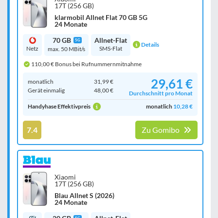
17T (256 GB)
klarmobil Allnet Flat 70 GB 5G
24 Monate
70 GB
Allnet-Flat
5G
Details
Netz
SMS-Flat
max. 50 MBit/s
110,00 € Bonus bei Rufnummernmitnahme
29,61 €
monatlich
31,99 €
Gerät einmalig
48,00 €
Durchschnitt pro Monat
Handyhase Effektivpreis
monatlich
10,28 €
7.4
Zu Gomibo
Xiaomi
17T (256 GB)
Blau Allnet S (2026)
24 Monate