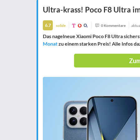
Ultra-krass! Poco F8 Ultra im
6.7
solide
0 Kommentare
aktua
Das nagelneue Xiaomi Poco F8 Ultra sichers
Monat
zu einem starken Preis! Alle Infos daz
Zum