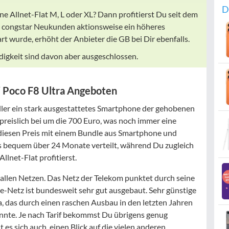
D
ne Allnet-Flat M, L oder XL? Dann profitierst Du seit dem
 congstar Neukunden aktionsweise ein höheres
t wurde, erhöht der Anbieter die GB bei Dir ebenfalls.
gkeit sind davon aber ausgeschlossen.
i Poco F8 Ultra Angeboten
ller ein stark ausgestattetes Smartphone der gehobenen
preislich bei um die 700 Euro, was noch immer eine
diesen Preis mit einem Bundle aus Smartphone und
s bequem über 24 Monate verteilt, während Du zugleich
lnet-Flat profitierst.
n allen Netzen. Das Netz der Telekom punktet durch seine
-Netz ist bundesweit sehr gut ausgebaut. Sehr günstige
a, das durch einen raschen Ausbau in den letzten Jahren
nnte. Je nach Tarif bekommst Du übrigens genug
es sich auch, einen Blick auf die vielen anderen