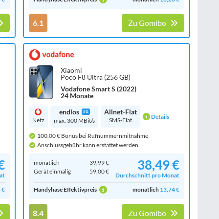
6.1
Zu Gomibo
Xiaomi
Poco F8 Ultra (256 GB)
Vodafone Smart S (2022)
24 Monate
endlos
Allnet-Flat
5G
Details
Netz
SMS-Flat
max. 300 MBit/s
100,00 € Bonus bei Rufnummernmitnahme
Anschlussgebühr kann erstattet werden
€
38,49 €
monatlich
39,99 €
Gerät einmalig
59,00 €
at
Durchschnitt pro Monat
 €
Handyhase Effektivpreis
monatlich
13,74 €
8.4
Zu Gomibo