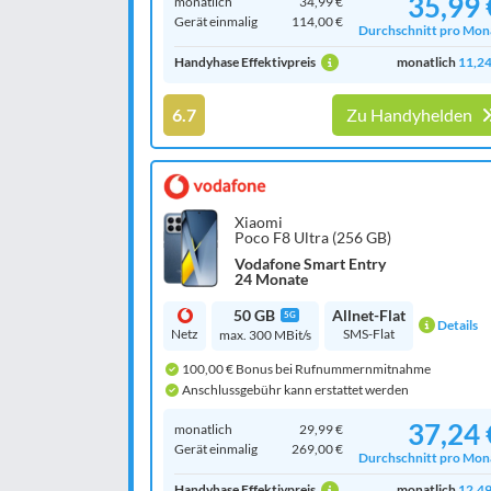
35,99 
monatlich
34,99 €
Gerät einmalig
114,00 €
Durchschnitt pro Mon
Handyhase Effektivpreis
monatlich
11,24
6.7
Zu Handyhelden
Xiaomi
Poco F8 Ultra (256 GB)
Vodafone Smart Entry
24 Monate
50 GB
Allnet-Flat
5G
Details
Netz
SMS-Flat
max. 300 MBit/s
100,00 € Bonus bei Rufnummernmitnahme
Anschlussgebühr kann erstattet werden
37,24 
monatlich
29,99 €
Gerät einmalig
269,00 €
Durchschnitt pro Mon
Handyhase Effektivpreis
monatlich
12,49