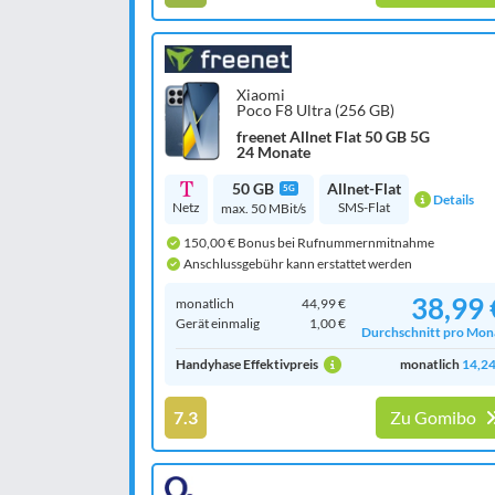
Xiaomi
Poco F8 Ultra (256 GB)
freenet Allnet Flat 50 GB 5G
24 Monate
50 GB
Allnet-Flat
5G
Details
Netz
SMS-Flat
max. 50 MBit/s
150,00 € Bonus bei Rufnummernmitnahme
Anschlussgebühr kann erstattet werden
38,99 
monatlich
44,99 €
Gerät einmalig
1,00 €
Durchschnitt pro Mon
Handyhase Effektivpreis
monatlich
14,24
7.3
Zu Gomibo