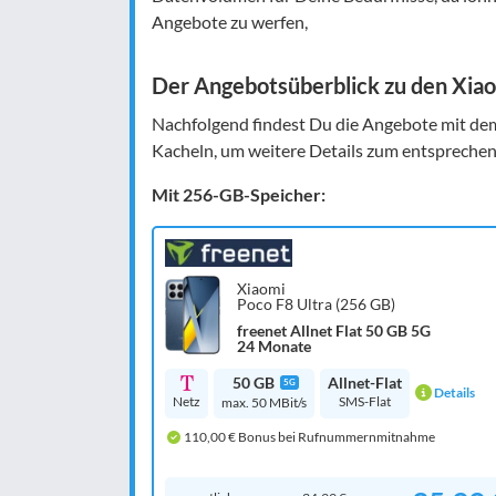
Angebote zu werfen,
Der Angebotsüberblick zu den Xiao
Nachfolgend findest Du die Angebote mit dem 
Kacheln, um weitere Details zum entsprechen
Mit 256-GB-Speicher:
Xiaomi
Poco F8 Ultra (256 GB)
freenet Allnet Flat 50 GB 5G
24 Monate
50 GB
Allnet-Flat
5G
Details
Netz
SMS-Flat
max. 50 MBit/s
110,00 € Bonus bei Rufnummernmitnahme