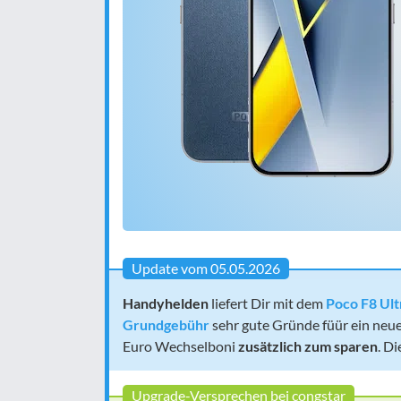
Update vom 05.05.2026
Handyhelden
liefert Dir mit dem
Poco F8 Ultr
Grundgebühr
sehr gute Gründe füür ein neu
Euro Wechselboni
zusätzlich zum sparen
. D
Upgrade-Versprechen bei congstar