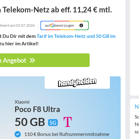
 Telekom-Netz ab eff. 11,24 € mtl.
lisiert am
03.07.2026
auf
bevorzugen
t Du Dir mit dem
Tarif im Telekom-Netz und 50 GB im
u hier im Artikel!
 Angebot
Xiaomi
N
Poco F8 Ultra
S
50 GB
5G
N
sc
110 € Bonus bei Rufnummernmitnahme