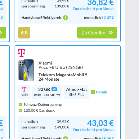
€
36,82 €
monatlich
34,99 €
Gerät einmalig
139,00 €
at
Durchschnitt pro Monat
 €
Handyhase Effektivpreis
monatlich
12,07 €
6.8
Zu Gomibo
Xiaomi
Poco F8 Ultra (256 GB)
Telekom MagentaMobil S
24 Monate
30 GB
Allnet-Flat
5G
Details
Netz
SMS-Flat
max. 300 MBit/s
Schweiz-Datenroaming
120,00 € Cashback
€
43,03 €
monatlich
39,95 €
Gerät einmalig
149,00 €
at
Durchschnitt pro Monat
 €
Handyhase Effektivpreis
monatlich
18,28 €