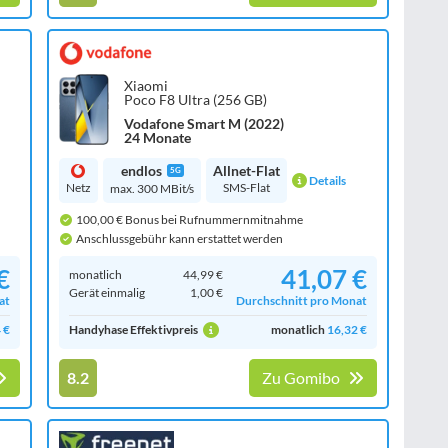
Xiaomi
Poco F8 Ultra (256 GB)
Vodafone Smart M (2022)
24 Monate
endlos
Allnet-Flat
5G
Details
Netz
SMS-Flat
max. 300 MBit/s
100,00 € Bonus bei Rufnummernmitnahme
Anschlussgebühr kann erstattet werden
€
41,07 €
monatlich
44,99 €
Gerät einmalig
1,00 €
at
Durchschnitt pro Monat
 €
Handyhase Effektivpreis
monatlich
16,32 €
8.2
Zu Gomibo