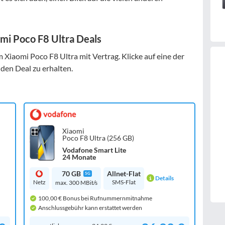
mi Poco F8 Ultra Deals
Xiaomi Poco F8 Ultra mit Vertrag. Klicke auf eine der
den Deal zu erhalten.
Xiaomi
Poco F8 Ultra (256 GB)
Vodafone Smart Lite
24 Monate
70 GB
Allnet-Flat
5G
Details
Netz
SMS-Flat
max. 300 MBit/s
100,00 € Bonus bei Rufnummernmitnahme
Anschlussgebühr kann erstattet werden