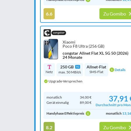
6.6
Zu Gomibo
Xiaomi
Poco F8 Ultra (256 GB)
congstar Allnet Flat XL 5G 50 (2026)
24 Monate
250 GB
Allnet-Flat
5G
Details
Netz
SMS-Flat
max. 50 MBit/s
Upgrade-Versprechen
37,91 
monatlich
34,00 €
Gerät einmalig
89,00 €
Durchschnitt pro Mon
Handyhase Effektivpreis
monatlich
13,16
8.2
Zu Gomibo