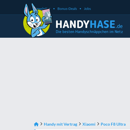
Newsletter
Bonus-Deals
Jobs
Handy mit Vertrag
Xiaomi
Poco F8 Ultra