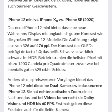
auch teureren Geschwistern.
iPhone 12 mini vs. iPhone X
vs. iPhone SE (2020)
R
Das neue iPhone 12 mini bietet dasselbe neue
Wahnsinns-Display mit unglaublich gutem Kontrast wie
die großen iPhone-12-Modelle. Die Auflösung steigt
also von 326 auf
476 ppi
. Der Kontrast des OLEDs
beträgt de facto 1:0; das heißt Schwarz ist wirklich
schwarz. Im HDR-Betrieb strahlen die hellsten Pixel mit
bis zu 1200 Candela pro Quadratmeter; zuvor war bei
ebenfalls guten 625 cd/m² Schluss.
Anders als die preiswerteren Vorgänger bietet das
iPhone 12 mini
dieselbe Dual-Kamera wie das teurere
iPhone 12
. Sie hat
echten optischen Zoom
, einen
Nachtmodus und bei
Videos beherrscht sie Dolby
Vision und HDR bis 60 FPS
. Erstmals gelten diese
Eckdaten auch für die Selfie-Kamera!