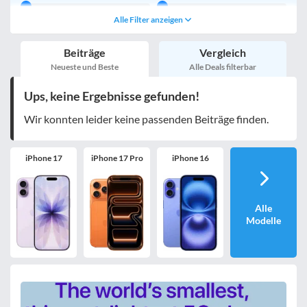
Alle Filter anzeigen
Handy einmalig
egal
inkl. Young-Tarife
Beiträge
Vergleich
nur 5G-Tarife
inkl. Kombi-Tarife
Neueste und Beste
Alle Deals filterbar
eSIM
MultiSIM
Ups, keine Ergebnisse gefunden!
mobile Festnetznummer
Wir konnten leider keine passenden Beiträge finden.
iPhone 17
iPhone 17 Pro
iPhone 16
Handy-Speicher
egal
nur 5G-Handys
Alle
Modelle
Bewertung
egal
Filter zurücksetzen