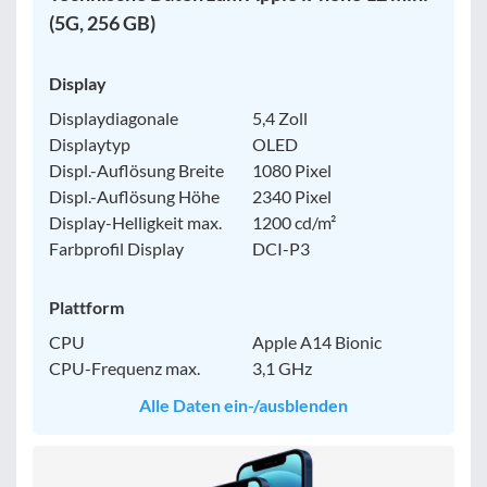
(5G, 256 GB)
Display
Displaydiagonale
5,4 Zoll
Displaytyp
OLED
Displ.-Auflösung Breite
1080 Pixel
Displ.-Auflösung Höhe
2340 Pixel
Display-Helligkeit max.
1200 cd/m²
Farbprofil Display
DCI-P3
Plattform
CPU
Apple A14 Bionic
CPU-Frequenz max.
3,1 GHz
Alle Daten ein-/ausblenden