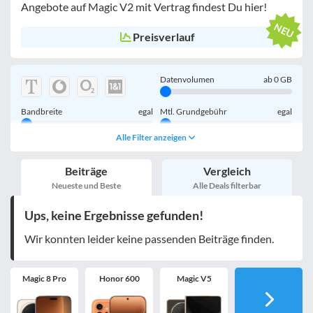
Angebote auf Magic V2 mit Vertrag findest Du hier!
Preisverlauf
Datenvolumen
ab
0
GB
Bandbreite
egal
Mtl. Grundgebühr
egal
Alle Filter anzeigen
Handy einmalig
egal
inkl. Young-Tarife
Beiträge
Vergleich
nur 5G-Tarife
inkl. Kombi-Tarife
Neueste und Beste
Alle Deals filterbar
eSIM
MultiSIM
Ups, keine Ergebnisse gefunden!
mobile Festnetznummer
Wir konnten leider keine passenden Beiträge finden.
Magic 8 Pro
Honor 600
Magic V5
Handy-Speicher
egal
nur 5G-Handys