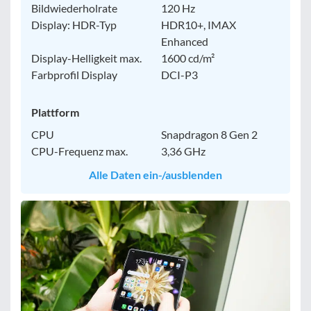
Bildwiederholrate
120 Hz
Display: HDR-Typ
HDR10+, IMAX
Enhanced
Display-Helligkeit max.
1600 cd/m²
Farbprofil Display
DCI-P3
Plattform
CPU
Snapdragon 8 Gen 2
CPU-Frequenz max.
3,36 GHz
Alle Daten ein-/ausblenden