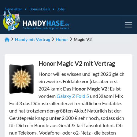
Newsletter
Bonus-Deals
Jobs
Handy mit Vertrag
Honor
Magic V2
Honor Magic V2 mit Vertrag
Honor will es wissen und legt 2023 gleich
ein zweites Foldable vor (das aber erst
2024 kam): Das
Honor Magic V2
! Es ist
vor dem
Galaxy Z Fold 5
und Xiaomi Mix
Fold 3 das Dünnste aller derzeit erhältlichen Foldables
und hat trotzdem den größten Akku! Natürlich ist der
Gerätepreis knapp unter 2.000 € sehr hoch, sodass sich
für Dich ein Bundle aus Gerät & Tarif absolut lohnt. Ob
nun Telekom-, Vodafone- oder o2-Netz - die besten