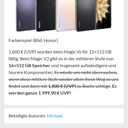
Farbenspiel (Bild: Honor)
1.600 € (UVP) wurden beim Magic Vs für 12+512 GB
fällig. Beim Magic V2 gibt es in der mittleren Stufe nun
16+512 GB Speicher
und insgesamt aufwändigere und
teurere Komponenten.
Es würde uns nicht überraschen,
wenn diese mittlere Stufe wieder allein ihren Weg zu uns
findet und dann mit
1.800 € (UVP)
zu Buche schlüge.
Es
werden ganze 1.999,90 € UVP!
Beteiligte Autoren:
Michael