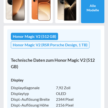
Alle
Modelle
Bewertung
egal
Honor Magic V2 (512 GB)
Filter zurücksetzen
Honor Magic V2 (RSR Porsche Design, 1 TB)
Technische Daten zum Honor Magic V2 (512
GB)
Display
Displaydiagonale
7,92 Zoll
Displaytyp
OLED
Displ.-Auflösung Breite
2344 Pixel
Displ.-Auflösung Höhe
2156 Pixel