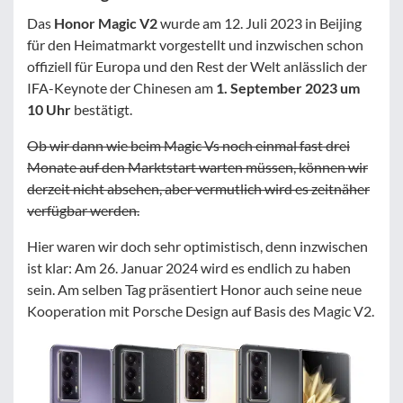
Das
Honor Magic V2
wurde am 12. Juli 2023 in Beijing
für den Heimatmarkt vorgestellt und inzwischen schon
offiziell für Europa und den Rest der Welt anlässlich der
IFA-Keynote der Chinesen am
1. September 2023 um
10 Uhr
bestätigt.
Ob wir dann wie beim Magic Vs noch einmal fast drei
Monate auf den Marktstart warten müssen, können wir
derzeit nicht absehen, aber vermutlich wird es zeitnäher
verfügbar werden.
Hier waren wir doch sehr optimistisch, denn inzwischen
ist klar: Am 26. Januar 2024 wird es endlich zu haben
sein. Am selben Tag präsentiert Honor auch seine neue
Kooperation mit Porsche Design auf Basis des Magic V2.