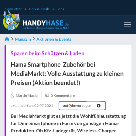
Newsletter
Bonus-Deals
Jobs
Magazin
Aktionen & Events
Sparen beim Schützen & Laden
Hama Smartphone-Zubehör bei
MediaMarkt: Volle Ausstattung zu kleinen
Preisen (Aktion beendet!)
Martin Maciej
0 Kommentare
aktualisiert am
09.07.2021
auf
bevorzugen
Bei MediaMarkt gibt es jetzt die Wohlfühlausstattung
für Dein Smartphone in Form von günstigen Hama-
Produkten. Ob Kfz-Ladegerät, Wireless-Charger