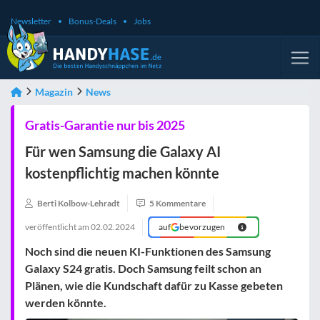
Newsletter
Bonus-Deals
Jobs
Magazin
News
Gratis-Garantie nur bis 2025
Für wen Samsung die Galaxy AI
kostenpflichtig machen könnte
Berti Kolbow-Lehradt
5 Kommentare
veröffentlicht am
02.02.2024
auf
bevorzugen
Noch sind die neuen KI-Funktionen des Samsung
Galaxy S24 gratis. Doch Samsung feilt schon an
Plänen, wie die Kundschaft dafür zu Kasse gebeten
werden könnte.