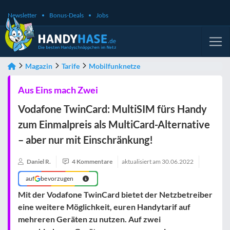
Newsletter
Bonus-Deals
Jobs
Magazin
Tarife
Mobilfunknetze
Aus Eins mach Zwei
Vodafone TwinCard: MultiSIM fürs Handy
zum Einmalpreis als MultiCard-Alternative
– aber nur mit Einschränkung!
Daniel R.
4 Kommentare
aktualisiert am
30.06.2022
auf
bevorzugen
Mit der Vodafone TwinCard bietet der Netzbetreiber
eine weitere Möglichkeit, euren Handytarif auf
mehreren Geräten zu nutzen. Auf zwei