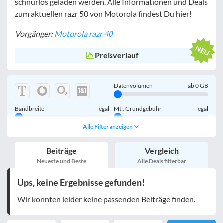
schnurlos geladen werden. Alle Informationen und Deals
zum aktuellen razr 50 von Motorola findest Du hier!
Vorgänger:
Motorola razr 40
Preisverlauf
Datenvolumen
ab
0
GB
Bandbreite
egal
Mtl. Grundgebühr
egal
Alle Filter anzeigen
Handy einmalig
egal
inkl. Young-Tarife
Beiträge
Vergleich
nur 5G-Tarife
inkl. Kombi-Tarife
Neueste und Beste
Alle Deals filterbar
eSIM
MultiSIM
Ups, keine Ergebnisse gefunden!
mobile Festnetznummer
Wir konnten leider keine passenden Beiträge finden.