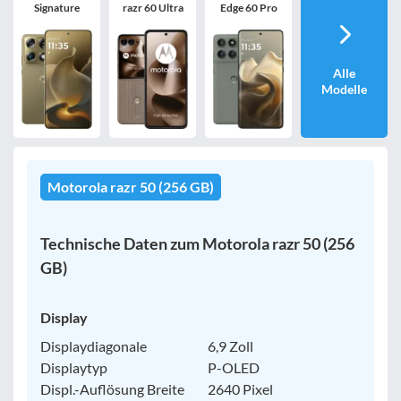
Signature
razr 60 Ultra
Edge 60 Pro
Handy-Speicher
egal
nur 5G-Handys
Alle
Modelle
Bewertung
egal
Motorola razr 50 (256 GB)
Filter zurücksetzen
Technische Daten zum Motorola razr 50 (256
GB)
Display
Displaydiagonale
6,9 Zoll
Displaytyp
P-OLED
Displ.-Auflösung Breite
2640 Pixel