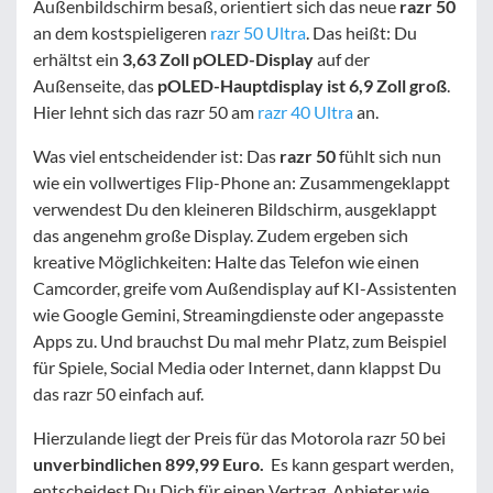
Außenbildschirm besaß, orientiert sich das neue
razr 50
an dem kostspieligeren
razr 50 Ultra
. Das heißt: Du
erhältst ein
3,63 Zoll pOLED-Display
auf der
Außenseite, das
pOLED-Hauptdisplay ist 6,9 Zoll groß
.
Hier lehnt sich das razr 50 am
razr 40 Ultra
an.
Was viel entscheidender ist: Das
razr 50
fühlt sich nun
wie ein vollwertiges Flip-Phone an: Zusammengeklappt
verwendest Du den kleineren Bildschirm, ausgeklappt
das angenehm große Display. Zudem ergeben sich
kreative Möglichkeiten: Halte das Telefon wie einen
Camcorder, greife vom Außendisplay auf KI-Assistenten
wie Google Gemini, Streamingdienste oder angepasste
Apps zu. Und brauchst Du mal mehr Platz, zum Beispiel
für Spiele, Social Media oder Internet, dann klappst Du
das razr 50 einfach auf.
Hierzulande liegt der Preis für das Motorola razr 50 bei
unverbindlichen 899,99 Euro.
Es kann gespart werden,
entscheidest Du Dich für einen Vertrag. Anbieter wie