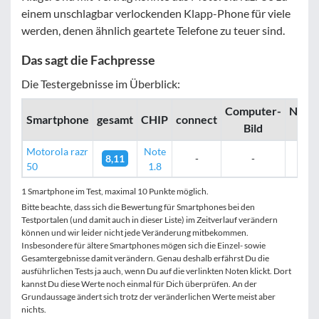
einem unschlagbar verlockenden Klapp-Phone für viele
werden, denen ähnlich geartete Telefone zu teuer sind.
Das sagt die Fachpresse
Die Testergebnisse im Überblick:
Computer­­
Noteb
Smartphone
gesamt
CHIP
connect
Bild
Ch
Motorola razr
Note
8,11
-
-
77
50
1.8
1 Smartphone im Test, maximal 10 Punkte möglich.
Bitte beachte, dass sich die Bewertung für Smartphones bei den
Testportalen (und damit auch in dieser Liste) im Zeitverlauf verändern
können und wir leider nicht jede Veränderung mitbekommen.
Insbesondere für ältere Smartphones mögen sich die Einzel- sowie
Gesamtergebnisse damit verändern. Genau deshalb erfährst Du die
ausführlichen Tests ja auch, wenn Du auf die verlinkten Noten klickt. Dort
kannst Du diese Werte noch einmal für Dich überprüfen. An der
Grundaussage ändert sich trotz der veränderlichen Werte meist aber
nichts.