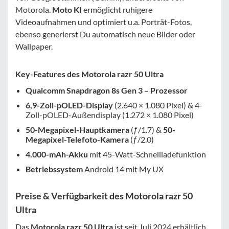
Motorola.
Moto KI
ermöglicht ruhigere
Videoaufnahmen und optimiert u.a. Porträt-Fotos,
ebenso generierst Du automatisch neue Bilder oder
Wallpaper.
Key-Features des Motorola razr 50 Ultra
Qualcomm Snapdragon 8s Gen 3 – Prozessor
6,9-Zoll-pOLED-Display
(2.640 × 1.080 Pixel) & 4-
Zoll-pOLED-Außendisplay (1.272 × 1.080 Pixel)
50-Megapixel-Hauptkamera
(ƒ/1.7) &
50-
Megapixel-Telefoto-Kamera
(ƒ/2.0)
4.000-mAh-Akku
mit 45-Watt-Schnellladefunktion
Betriebssystem
Android 14 mit My UX
Preise & Verfügbarkeit des Motorola razr 50
Ultra
Das
Motorola razr 50 Ultra
ist seit Juli 2024 erhältlich.