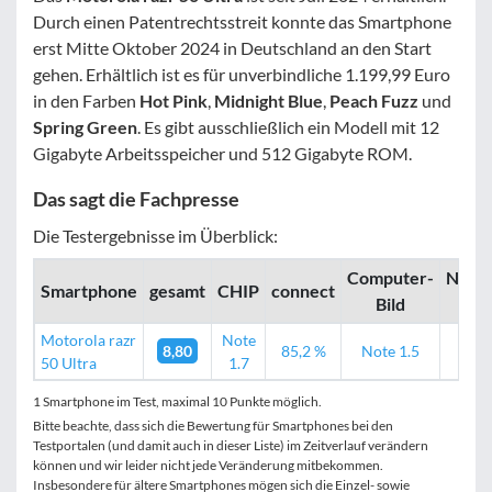
Durch einen Patentrechtsstreit konnte das Smartphone
erst Mitte Oktober 2024 in Deutschland an den Start
gehen. Erhältlich ist es für unverbindliche 1.199,99 Euro
in den Farben
Hot Pink
,
Midnight Blue
,
Peach Fuzz
und
Spring Green
. Es gibt ausschließlich ein Modell mit 12
Gigabyte Arbeitsspeicher und 512 Gigabyte ROM.
Das sagt die Fachpresse
Die Testergebnisse im Überblick:
Computer­­
Noteb
Smartphone
gesamt
CHIP
connect
Bild
Ch
Motorola razr
Note
8,80
85,2 %
Note 1.5
80
50 Ultra
1.7
1 Smartphone im Test, maximal 10 Punkte möglich.
Bitte beachte, dass sich die Bewertung für Smartphones bei den
Testportalen (und damit auch in dieser Liste) im Zeitverlauf verändern
können und wir leider nicht jede Veränderung mitbekommen.
Insbesondere für ältere Smartphones mögen sich die Einzel- sowie