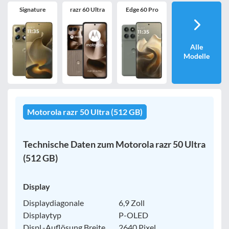
Signature
razr 60 Ultra
Edge 60 Pro
Alle
Modelle
Motorola razr 50 Ultra (512 GB)
Technische Daten zum Motorola razr 50 Ultra
(512 GB)
Display
Displaydiagonale
6,9 Zoll
Displaytyp
P-OLED
Displ.-Auflösung Breite
2640 Pixel