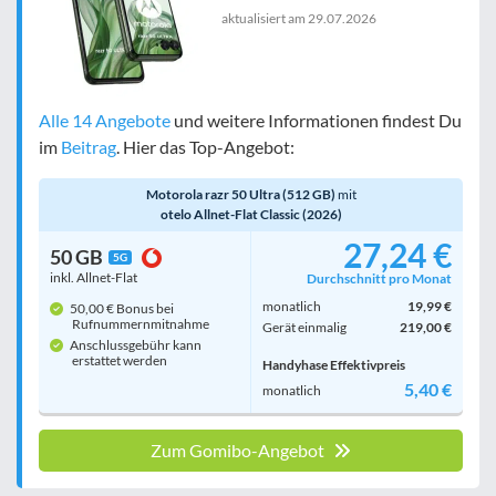
aktualisiert am
29.07.2026
Bewertung
egal
Alle 14 Angebote
und weitere Informationen findest Du
im
Beitrag
. Hier das Top-Angebot:
Filter zurücksetzen
Motorola razr 50 Ultra (512 GB)
mit
otelo Allnet-Flat Classic (2026)
27,24 €
50 GB
5G
inkl. Allnet-Flat
Durchschnitt pro Monat
monatlich
19,99 €
50,00 € Bonus bei
Rufnummern­mitnahme
Gerät einmalig
219,00 €
Anschlussgebühr kann
erstattet werden
Handyhase Effektivpreis
5,40 €
monatlich
Zum Gomibo-Angebot