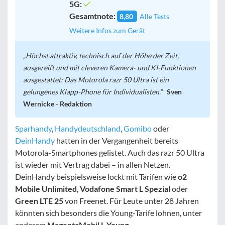
5G:
Gesamtnote:
8,80
Alle Tests
Weitere Infos zum Gerät
Höchst attraktiv, technisch auf der Höhe der Zeit,
ausgereift und mit cleveren Kamera- und KI-Funktionen
ausgestattet: Das Motorola razr 50 Ultra ist ein
gelungenes Klapp-Phone für Individualisten.
Sven
Wernicke - Redaktion
Sparhandy
,
Handydeutschland
,
Gomibo
oder
DeinHandy
hatten in der Vergangenheit bereits
Motorola-Smartphones gelistet. Auch das razr 50 Ultra
ist wieder mit Vertrag dabei – in allen Netzen.
DeinHandy beispielsweise lockt mit Tarifen wie
o2
Mobile Unlimited
,
Vodafone Smart L Spezial
oder
Green LTE 25
von Freenet. Für Leute unter 28 Jahren
könnten sich besonders die Young-Tarife lohnen, unter
anderem
MagentaMobil L Young
.