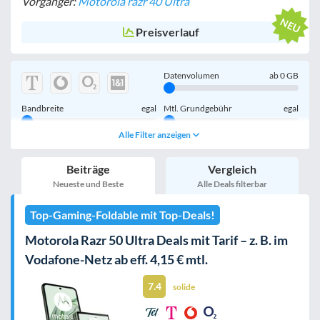
Vorgänger:
Motorola razr 40 Ultra
Preisverlauf
Datenvolumen
ab
0
GB
Bandbreite
egal
Mtl. Grundgebühr
egal
Alle Filter anzeigen
Handy einmalig
egal
inkl. Young-Tarife
Beiträge
Vergleich
nur 5G-Tarife
inkl. Kombi-Tarife
Neueste und Beste
Alle Deals filterbar
eSIM
MultiSIM
Top-Gaming-Foldable mit Top-Deals!
mobile Festnetznummer
Motorola Razr 50 Ultra Deals mit Tarif – z. B. im
Vodafone-Netz ab eff. 4,15 € mtl.
7.4
Handy-Speicher
egal
solide
nur 5G-Handys