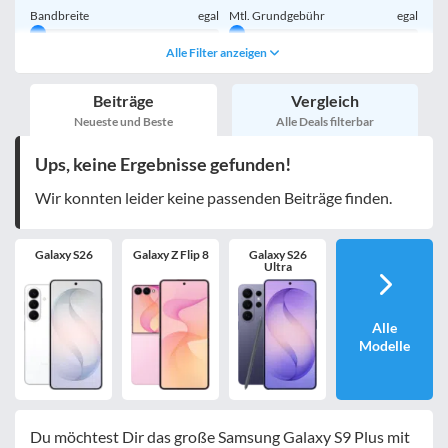
Bandbreite
egal
Mtl. Grundgebühr
egal
Alle Filter anzeigen
Handy einmalig
egal
inkl. Young-Tarife
Beiträge
Vergleich
nur 5G-Tarife
inkl. Kombi-Tarife
Neueste und Beste
Alle Deals filterbar
eSIM
MultiSIM
Ups, keine Ergebnisse gefunden!
mobile Festnetznummer
Wir konnten leider keine passenden Beiträge finden.
Galaxy S26
Galaxy Z Flip 8
Galaxy S26
Handy-Speicher
egal
Ultra
nur 5G-Handys
Alle
Modelle
Bewertung
egal
Du möchtest Dir das große Samsung Galaxy S9 Plus mit