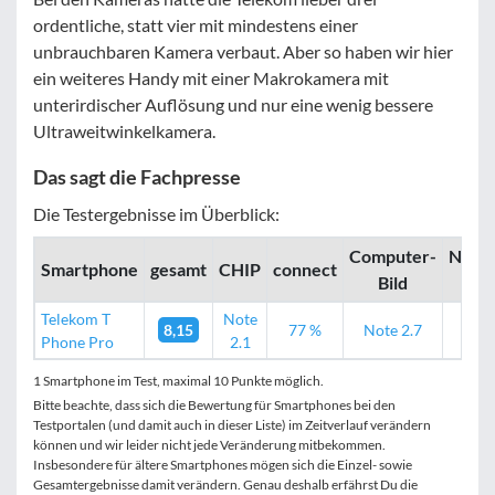
ordentliche, statt vier mit mindestens einer
unbrauchbaren Kamera verbaut. Aber so haben wir hier
ein weiteres Handy mit einer Makrokamera mit
unterirdischer Auflösung und nur eine wenig bessere
Ultraweitwinkelkamera.
Das sagt die Fachpresse
Die Testergebnisse im Überblick:
Computer­­
Noteb
Smartphone
gesamt
CHIP
connect
Bild
Ch
Telekom T
Note
8,15
77 %
Note 2.7
78
Phone Pro
2.1
1 Smartphone im Test, maximal 10 Punkte möglich.
Bitte beachte, dass sich die Bewertung für Smartphones bei den
Testportalen (und damit auch in dieser Liste) im Zeitverlauf verändern
können und wir leider nicht jede Veränderung mitbekommen.
Insbesondere für ältere Smartphones mögen sich die Einzel- sowie
Gesamtergebnisse damit verändern. Genau deshalb erfährst Du die