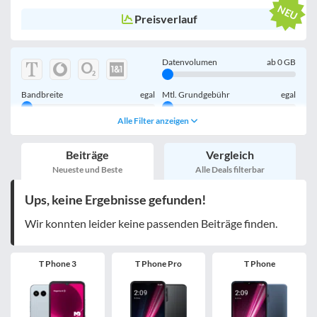
Preisverlauf
Datenvolumen
ab
0
GB
Bandbreite
egal
Mtl. Grundgebühr
egal
Alle Filter anzeigen
Handy einmalig
egal
inkl. Young-Tarife
Beiträge
Vergleich
nur 5G-Tarife
inkl. Kombi-Tarife
Neueste und Beste
Alle Deals filterbar
eSIM
MultiSIM
Ups, keine Ergebnisse gefunden!
mobile Festnetznummer
Wir konnten leider keine passenden Beiträge finden.
T Phone 3
T Phone Pro
T Phone
Handy-Speicher
egal
nur 5G-Handys