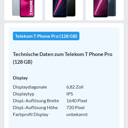
Bewertung
egal
Telekom T Phone Pro (128 GB)
Filter zurücksetzen
Technische Daten zum Telekom T Phone Pro
(128 GB)
Display
Displaydiagonale
6,82 Zoll
Displaytyp
IPS
Displ.-Auflösung Breite
1640 Pixel
Displ.-Auflösung Höhe
720 Pixel
Farbprofil Display
unbekannt