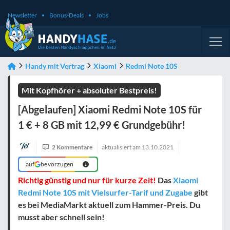
Newsletter
Bonus-Deals
Jobs
Handy mit Vertrag
Xiaomi
Redmi Note 10S
Mit Kopfhörer + absoluter Bestpreis!
[Abgelaufen] Xiaomi Redmi Note 10S für
1 € + 8 GB mit 12,99 € Grundgebühr!
2 Kommentare
aktualisiert am
13.10.2021
auf
bevorzugen
Richtig günstig und nur für kurze Zeit!
Das
Xiaomi
Redmi Note 10S mit Vielsurfer-Tarif und Zugabe
gibt
es bei MediaMarkt aktuell zum Hammer-Preis. Du
musst aber schnell sein!