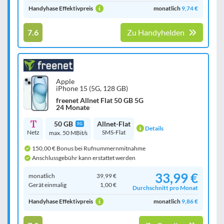
Handyhase Effektivpreis
monatlich
9,74 €
7.6
Zu Handyhelden
Apple
iPhone 15 (5G, 128 GB)
freenet Allnet Flat 50 GB 5G
24 Monate
50 GB
Allnet-Flat
5G
Details
Netz
SMS-Flat
max. 50 MBit/s
150,00 € Bonus bei Rufnummernmitnahme
Anschlussgebühr kann erstattet werden
33,99 €
monatlich
39,99 €
Gerät einmalig
1,00 €
Durchschnitt pro Monat
Handyhase Effektivpreis
monatlich
9,86 €