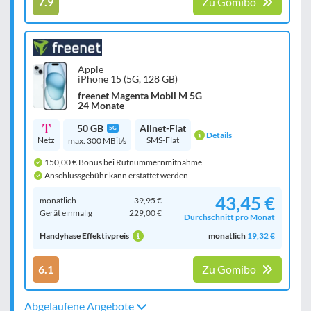
7.9
Zu Gomibo
Apple
iPhone 15 (5G, 128 GB)
freenet Magenta Mobil M 5G
24 Monate
50 GB
Allnet-Flat
5G
Details
Netz
SMS-Flat
max. 300 MBit/s
150,00 € Bonus bei Rufnummernmitnahme
Anschlussgebühr kann erstattet werden
43,45 €
monatlich
39,95 €
Gerät einmalig
229,00 €
Durchschnitt pro Monat
Handyhase Effektivpreis
monatlich
19,32 €
6.1
Zu Gomibo
Abgelaufene Angebote