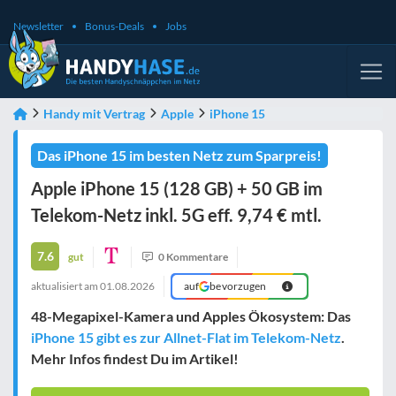
Newsletter
Bonus-Deals
Jobs
Handy mit Vertrag
Apple
iPhone 15
Das iPhone 15 im besten Netz zum Sparpreis!
Apple iPhone 15 (128 GB) + 50 GB im
Telekom-Netz inkl. 5G eff. 9,74 € mtl.
7.6
gut
0 Kommentare
aktualisiert am
01.08.2026
auf
bevorzugen
48-Megapixel-Kamera und Apples Ökosystem: Das
iPhone 15 gibt es zur Allnet-Flat im Telekom-Netz
.
Mehr Infos findest Du im Artikel!