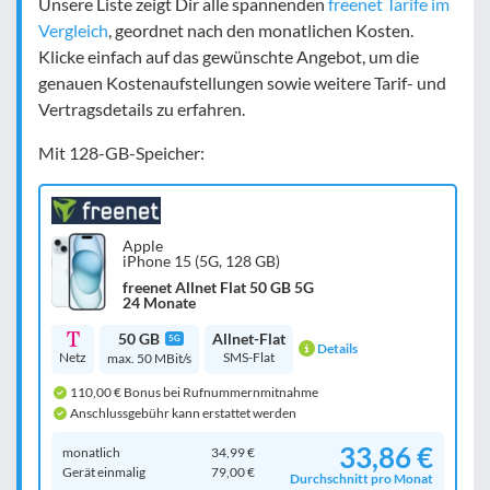
Unsere Liste zeigt Dir alle spannenden
freenet Tarife im
Vergleich
, geordnet nach den monatlichen Kosten.
Klicke einfach auf das gewünschte Angebot, um die
genauen Kostenaufstellungen sowie weitere Tarif- und
Vertragsdetails zu erfahren.
Mit 128-GB-Speicher:
Apple
iPhone 15 (5G, 128 GB)
freenet Allnet Flat 50 GB 5G
24 Monate
50 GB
Allnet-Flat
5G
Details
Netz
SMS-Flat
max. 50 MBit/s
110,00 € Bonus bei Rufnummernmitnahme
Anschlussgebühr kann erstattet werden
33,86 €
monatlich
34,99 €
Gerät einmalig
79,00 €
Durchschnitt pro Monat