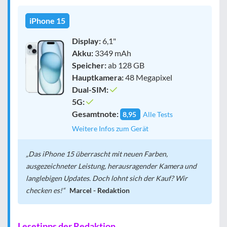
iPhone 15
Display:
6,1"
Akku:
3349 mAh
Speicher:
ab 128 GB
Hauptkamera:
48 Megapixel
Dual-SIM:
5G:
Gesamtnote:
8,95
Alle Tests
Weitere Infos zum Gerät
Das iPhone 15 überrascht mit neuen Farben,
ausgezeichneter Leistung, herausragender Kamera und
langlebigen Updates. Doch lohnt sich der Kauf? Wir
checken es!
Marcel - Redaktion
Lesetipps der Redaktion