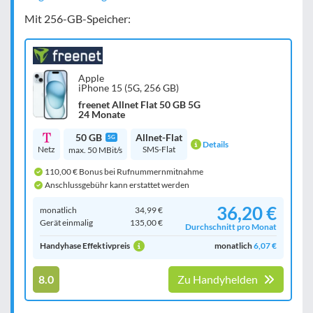
Mit 256-GB-Speicher:
Apple
iPhone 15 (5G, 256 GB)
freenet Allnet Flat 50 GB 5G
24 Monate
50 GB
Allnet-Flat
5G
Details
Netz
SMS-Flat
max. 50 MBit/s
110,00 € Bonus bei Rufnummernmitnahme
Anschlussgebühr kann erstattet werden
36,20 €
monatlich
34,99 €
Gerät einmalig
135,00 €
Durchschnitt pro Monat
Handyhase Effektivpreis
monatlich
6,07 €
8.0
Zu Handyhelden