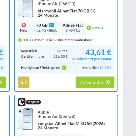
iPhone Air (256 GB)
klarmobil Allnet Flat 70 GB 5G
24 Monate
70 GB
Allnet-Flat
5G
Details
Netz
SMS-Flat
max. 50 MBit/s
110,00 € Bonus bei Rufnummernmitnahme
€
43,61 €
monatlich
38,99 €
Gerät einmalig
216,00 €
at
Durchschnitt pro Monat
 €
Handyhase Effektivpreis
monatlich
12,78 €
6.7
Zu Gomibo
Apple
iPhone Air (256 GB)
congstar Allnet Flat M 5G 50 (2026)
24 Monate