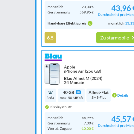
43,96 
monatlich
20,00 €
Gerät einmalig
569,95 €
Durchschnitt pro Mon
Handyhase Effektivpreis
monatlich
13,13
6.5
Zu starmobile
Apple
iPhone Air (256 GB)
Blau Allnet M (2024)
24 Monate
40 GB
Allnet-Flat
5G
Details
Netz
SMS-Flat
max. 50 MBit/s
Displayschutz
45,57 
monatlich
44,99 €
Gerät einmalig
7,00 €
Durchschnitt pro Mon
Wert d. Zugabe
-10,00 €