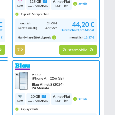
125 GB
Allnet-Flat
5G
Details
Netz
SMS-Flat
max. 50 MBit/s
Upgrade-Versprechen
€
44,20 €
monatlich
24,00 €
Gerät einmalig
479,95 €
at
Durchschnitt pro Monat
 €
Handyhase Effektivpreis
monatlich
13,37 €
7.2
Zu starmobile
Apple
iPhone Air (256 GB)
Blau Allnet S (2024)
24 Monate
20 GB
Allnet-Flat
5G
Details
Netz
SMS-Flat
max. 50 MBit/s
Displayschutz