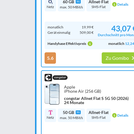
60 GB
Allnet-Flat
5G
Details
Netz
SMS-Flat
max. 50 MBit/s
43,07 
monatlich
19,99 €
Gerät einmalig
509,00 €
Durchschnitt pro Mon
Handyhase Effektivpreis
monatlich
12,24
5.6
Zu Gomibo
Apple
iPhone Air (256 GB)
congstar Allnet Flat S 5G 50 (2026)
24 Monate
50 GB
Allnet-Flat
5G
Details
Netz
SMS-Flat
max. 50 MBit/s