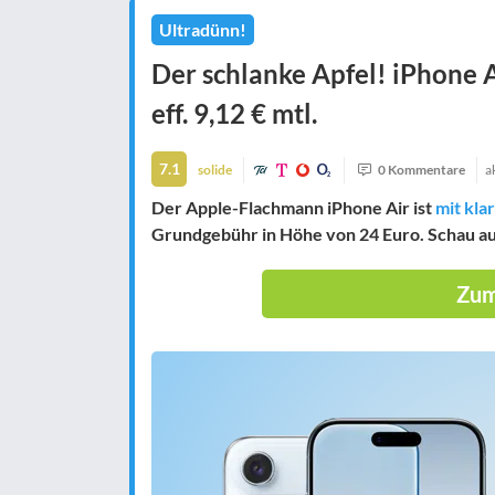
Ultradünn!
Der schlanke Apfel! iPhone A
eff. 9,12 € mtl.
7.1
solide
0 Kommentare
a
Der Apple-Flachmann iPhone Air ist
mit kla
Grundgebühr in Höhe von 24 Euro. Schau auc
Zum