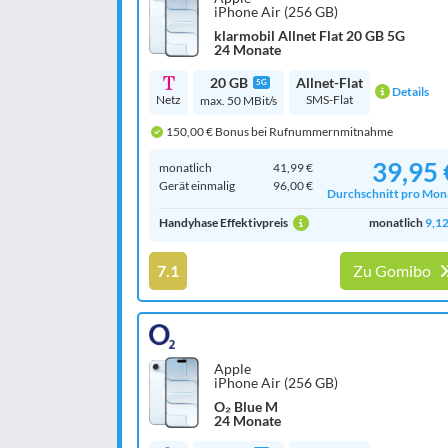
iPhone Air (256 GB)
klarmobil Allnet Flat 20 GB 5G
24 Monate
20 GB
Allnet-Flat
5G
Details
Netz
SMS-Flat
max. 50 MBit/s
150,00 € Bonus bei Rufnummernmitnahme
39,95 
monatlich
41,99 €
Gerät einmalig
96,00 €
Durchschnitt pro Mon
Handyhase Effektivpreis
monatlich
9,12
7.1
Zu Gomibo
Apple
iPhone Air (256 GB)
O₂ Blue M
24 Monate