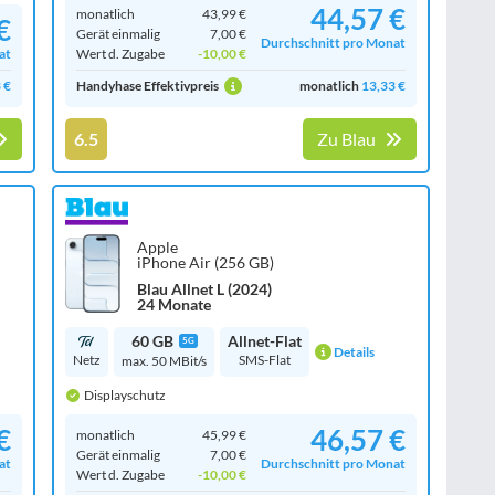
44,57 €
monatlich
43,99 €
€
Gerät einmalig
7,00 €
Durchschnitt pro Monat
at
Wert d. Zugabe
-10,00 €
 €
Handyhase Effektivpreis
monatlich
13,33 €
6.5
Zu Blau
Apple
iPhone Air (256 GB)
Blau Allnet L (2024)
24 Monate
60 GB
Allnet-Flat
5G
Details
Netz
SMS-Flat
max. 50 MBit/s
Displayschutz
€
46,57 €
monatlich
45,99 €
Gerät einmalig
7,00 €
at
Durchschnitt pro Monat
Wert d. Zugabe
-10,00 €