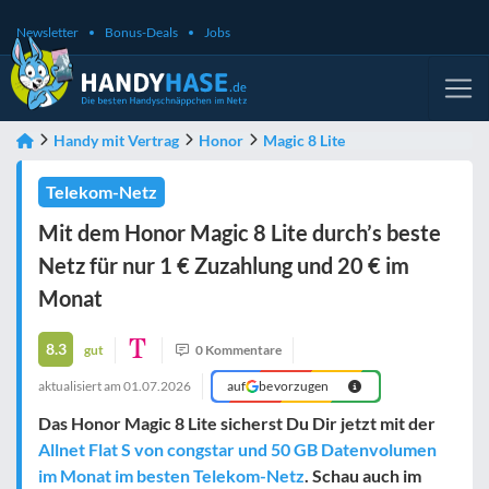
Newsletter
Bonus-Deals
Jobs
Handy mit Vertrag
Honor
Magic 8 Lite
Telekom-Netz
Mit dem Honor Magic 8 Lite durch’s beste
Netz für nur 1 € Zuzahlung und 20 € im
Monat
8.3
gut
0 Kommentare
aktualisiert am
01.07.2026
auf
bevorzugen
Das Honor Magic 8 Lite sicherst Du Dir jetzt mit der
Allnet Flat S von congstar und 50 GB Datenvolumen
im Monat im besten Telekom-Netz
. Schau auch im