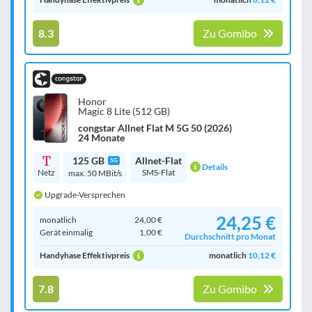
8.3
Zu Gomibo
Honor
Magic 8 Lite (512 GB)
congstar Allnet Flat M 5G 50 (2026)
24 Monate
125 GB
Allnet-Flat
5G
Details
Netz
SMS-Flat
max. 50 MBit/s
Upgrade-Versprechen
24,25 €
monatlich
24,00 €
Gerät einmalig
1,00 €
Durchschnitt pro Monat
Handyhase Effektivpreis
monatlich
10,12 €
7.8
Zu Gomibo