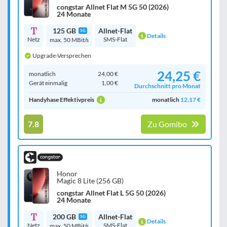
congstar Allnet Flat M 5G 50 (2026)
24 Monate
125 GB
Allnet-Flat
5G
Details
Netz
SMS-Flat
max. 50 MBit/s
Upgrade-Versprechen
24,25 €
monatlich
24,00 €
Gerät einmalig
1,00 €
Durchschnitt pro Monat
Handyhase Effektivpreis
monatlich
12,17 €
7.8
Zu Gomibo
Honor
Magic 8 Lite (256 GB)
congstar Allnet Flat L 5G 50 (2026)
24 Monate
200 GB
Allnet-Flat
5G
Details
Netz
SMS-Flat
max. 50 MBit/s