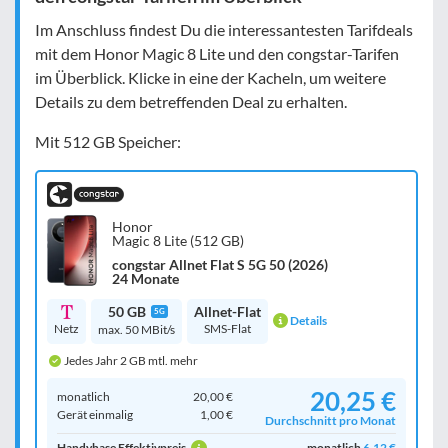
Im Anschluss findest Du die interessantesten Tarifdeals
mit dem Honor Magic 8 Lite und den congstar-Tarifen
im Überblick. Klicke in eine der Kacheln, um weitere
Details zu dem betreffenden Deal zu erhalten.
Mit 512 GB Speicher:
Honor
Magic 8 Lite (512 GB)
congstar Allnet Flat S 5G 50 (2026)
24 Monate
50 GB
Allnet-Flat
5G
Details
Netz
SMS-Flat
max. 50 MBit/s
Jedes Jahr 2 GB mtl. mehr
20,25 €
monatlich
20,00 €
Gerät einmalig
1,00 €
Durchschnitt pro Monat
Handyhase Effektivpreis
monatlich
6,12 €