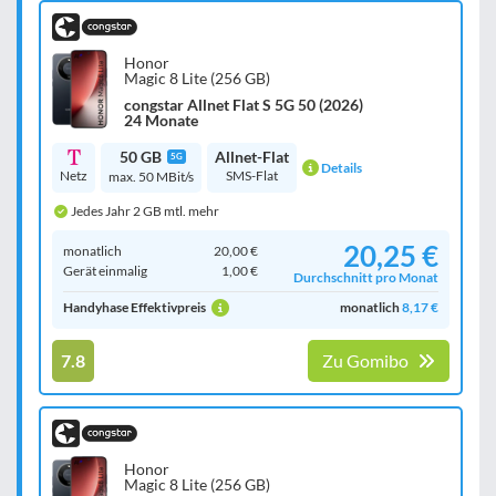
Honor
Magic 8 Lite (256 GB)
congstar Allnet Flat S 5G 50 (2026)
24 Monate
50 GB
Allnet-Flat
5G
Details
Netz
SMS-Flat
max. 50 MBit/s
Jedes Jahr 2 GB mtl. mehr
20,25 €
monatlich
20,00 €
Gerät einmalig
1,00 €
Durchschnitt pro Monat
Handyhase Effektivpreis
monatlich
8,17 €
7.8
Zu Gomibo
Honor
Magic 8 Lite (256 GB)