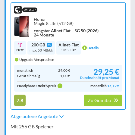
Honor
Magic 8 Lite (512 GB)
congstar Allnet Flat L 5G 50 (2026)
24 Monate
200 GB
Allnet-Flat
5G
Details
Netz
SMS-Flat
max. 50 MBit/s
Upgrade-Versprechen
29,25 €
monatlich
29,00 €
Gerät einmalig
1,00 €
Durchschnitt pro Monat
Handyhase Effektivpreis
monatlich
15,12 €
7.8
Zu Gomibo
Abgelaufene Angebote
Mit 256 GB Speicher: