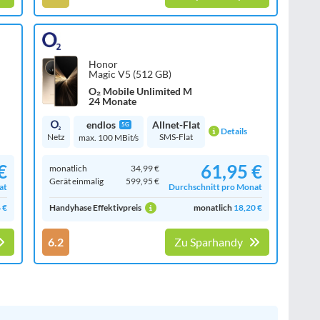
Honor
Magic V5 (512 GB)
O₂ Mobile Unlimited M
24 Monate
endlos
Allnet-Flat
5G
Details
Netz
SMS-Flat
max. 100 MBit/s
€
61,95 €
monatlich
34,99 €
Gerät einmalig
599,95 €
at
Durchschnitt pro Monat
 €
Handyhase Effektivpreis
monatlich
18,20 €
6.2
Zu Sparhandy