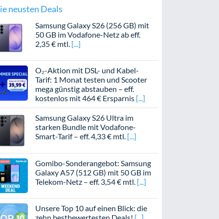
ie neusten Deals
Samsung Galaxy S26 (256 GB) mit
50 GB im Vodafone-Netz ab eff.
2,35 € mtl.
O₂-Aktion mit DSL- und Kabel-
Tarif: 1 Monat testen und Scooter
mega günstig abstauben – eff.
kostenlos mit 464 € Ersparnis
Samsung Galaxy S26 Ultra im
starken Bundle mit Vodafone-
Smart-Tarif – eff. 4,33 € mtl.
Gomibo-Sonderangebot: Samsung
Galaxy A57 (512 GB) mit 50 GB im
Telekom-Netz – eff. 3,54 € mtl.
Unsere Top 10 auf einen Blick: die
zehn bestbewertesten Deals!