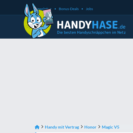
Newsletter
Bonus-Deals
Jobs
Handy mit Vertrag
Honor
Magic V5