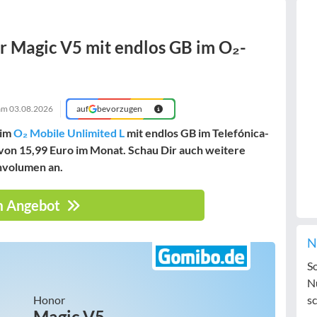
 Magic V5 mit endlos GB im O₂-
 am
03.08.2026
auf
bevorzugen
 im
O₂ Mobile Unlimited L
mit endlos GB im Telefónica-
 von
15,99 Euro
im Monat. Schau Dir auch weitere
nvolumen an.
 Angebot
N
S
N
Honor
sc
Magic V5