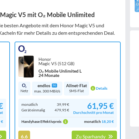
Magic V5 mit O₂ Mobile Unlimited
die besten Angebote mit dem Honor Magic V5 und
r Kacheln für mehr Details zu dem entsprechenden Deal.
Honor
Magic V5 (512 GB)
O₂ Mobile Unlimited L
24 Monate
endlos
Allnet-Flat
5G
Details
Netz
SMS-Flat
max. 300 MBit/s
€
61,95 €
monatlich
39,99 €
Gerät einmalig
479,95 €
at
Durchschnitt pro Monat
 €
Handyhase Effektivpreis
monatlich
18,20 €
6.6
Zu Sparhandy