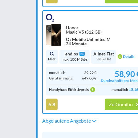
Honor
Magic V5 (512 GB)
O₂ Mobile Unlimited M
24 Monate
endlos
Allnet-Flat
5G
Details
Netz
SMS-Flat
max. 100 MBit/s
58,90 
monatlich
29,99 €
Gerät einmalig
649,00 €
Durchschnitt pro Mon
Handyhase Effektivpreis
monatlich
15,16
6.8
Zu Gomibo
Abgelaufene Angebote