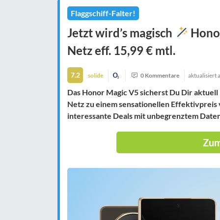
Flaggschiff-Falter!
Jetzt wird’s magisch
Honor
Netz eff. 15,99 € mtl.
7.2
solide
0 Kommentare
aktualisiert
Das Honor Magic V5 sicherst Du Dir aktuell
Netz zu einem sensationellen Effektivpreis
interessante Deals mit unbegrenztem Date
Zum