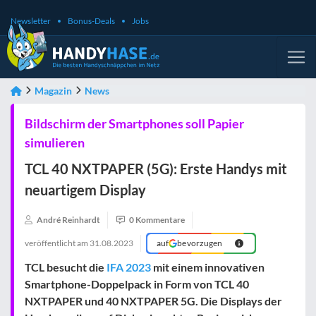
Newsletter
Bonus-Deals
Jobs
Magazin
News
Bildschirm der Smartphones soll Papier
simulieren
TCL 40 NXTPAPER (5G): Erste Handys mit
neuartigem Display
André Reinhardt
0 Kommentare
veröffentlicht am
31.08.2023
auf
bevorzugen
TCL besucht die
IFA 2023
mit einem innovativen
Smartphone-Doppelpack in Form von TCL 40
NXTPAPER und 40 NXTPAPER 5G. Die Displays der