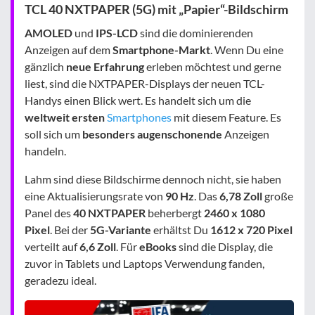
TCL 40 NXTPAPER (5G) mit „Papier“-Bildschirm
AMOLED
und
IPS-LCD
sind die dominierenden
Anzeigen auf dem
Smartphone-Markt
. Wenn Du eine
gänzlich
neue Erfahrung
erleben möchtest und gerne
liest, sind die NXTPAPER-Displays der neuen TCL-
Handys einen Blick wert. Es handelt sich um die
weltweit ersten
Smartphones
mit diesem Feature. Es
soll sich um
besonders augenschonende
Anzeigen
handeln.
Lahm sind diese Bildschirme dennoch nicht, sie haben
eine Aktualisierungsrate von
90 Hz
. Das
6,78 Zoll
große
Panel des
40 NXTPAPER
beherbergt
2460 x 1080
Pixel
. Bei der
5G-Variante
erhältst Du
1612 x 720 Pixel
verteilt auf
6,6 Zoll
. Für
eBooks
sind die Display, die
zuvor in Tablets und Laptops Verwendung fanden,
geradezu ideal.