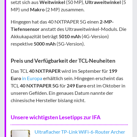
setzt sich aus
Weitwinkel
(50 MP),
Ultraweitwinkel
(5
MP) und
Makro
(2 MP) zusammen.
Hingegen hat das 40 NXTPAPER 5G einen
2-MP-
Tiefensensor
anstatt des Ultraweitwinkel-Moduls. Die
Akkukapazität beträgt
5010 mAh
(4G-Version)
respektive
5000 mAh
(5G-Version).
Preis und Verfügbarkeit der TCL-Neuheiten
Das TCL
40 NXTPAPER
wird im September für
199
Euro
in Europa
erhältlich sein. Hingegen erscheint das
TCL
40 NXTPAPER 5G
für
249 Euro
erst im Oktober in
unseren Gefilden. Ein genaues Datum nannte der
chinesische Hersteller bislang nicht.
Unsere wichtigsten Lesetipps zur IFA
Ultraflacher TP-Link WiFi-6-Router Archer