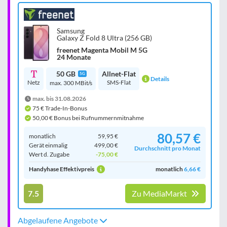
Samsung
Galaxy Z Fold 8 Ultra (256 GB)
freenet Magenta Mobil M 5G
24 Monate
50 GB
Allnet-Flat
5G
Details
Netz
SMS-Flat
max. 300 MBit/s
max. bis 31.08.2026
75 € Trade-In-Bonus
50,00 € Bonus bei Rufnummernmitnahme
80,57 €
monatlich
59,95 €
Gerät einmalig
499,00 €
Durchschnitt pro Monat
Wert d. Zugabe
-75,00 €
Handyhase Effektivpreis
monatlich
6,66 €
7.5
Zu MediaMarkt
Abgelaufene Angebote