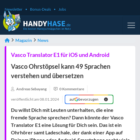
Newsletter
Bonus-Deals
Jobs
Magazin
News
Vasco Translator E1 für iOS und Android
Vasco Ohrstöpsel kann 49 Sprachen
verstehen und übersetzen
Andreas Sebayang
0 Kommentare
veröffentlicht am
08.01.2024
auf
bevorzugen
Du willst Dich mit Leuten unterhalten, die eine
fremde Sprache sprechen? Dann könnte der Vasco
Translator E1 eine Lösung für Dich sein. Das ist ein
Ohrhörer samt Ladeschale, der dank einer App auf
Deinem iPhone oder Android-Smartphone recht viele