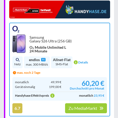
Samsung
Galaxy S26 Ultra (256 GB)
O₂ Mobile Unlimited L
24 Monate
endlos
Allnet-Flat
5G
Details
Netz
SMS-Flat
max. 300 MBit/s
max. noch 2 Tage
60,20 €
monatlich
49,99 €
Gerät einmalig
199,00 €
Durchschnitt pro Monat
Handyhase Effektivpreis
monatlich
23,95 €
6.7
Zu MediaMarkt