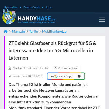
Newsletter
Bonus-Deals
Jobs
Magazin
Tarife
Mobilfunknetze
ZTE sieht Glasfaser als Rückgrat für 5G &
interessante Idee für 5G-Microzellen in
Laternen
Marleen Frontzeck-Hornke
0 Kommentare
aktualisiert am
28.03.2019
auf
bevorzugen
Das Thema 5G ist in aller Munde und natürlich
arbeiten auch die Netzwerkausrüster an
entsprechenden Komponenten, wie Router oder gar
eine Infrastruktur, zum kommenden
Mobilfunkstandard. Einer der Vorreiter dabei ist ZTE.