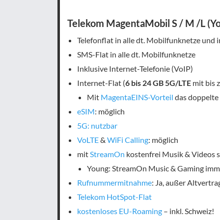
Telekom MagentaMobil S / M /L (Y
Telefonflat in alle dt. Mobilfunknetze und 
SMS-Flat in alle dt. Mobilfunknetze
Inklusive Internet-Telefonie (VoIP)
Internet-Flat (
6 bis 24 GB 5G/LTE
mit bis 
Mit
MagentaEINS-Vorteil
das doppelte
eSIM
: möglich
5G: nutzbar
VoLTE
&
WiFi Calling
: möglich
mit
StreamOn
kostenfrei Musik & Videos st
Young: StreamOn Music & Gaming imme
Rufnummermitnahme
: Ja, außer Altvertra
Telekom HotSpot-Flat
kostenloses EU-Roaming
– inkl. Schweiz!