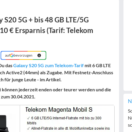
y S20 5G + bis 48 GB LTE/5G
 10 € Ersparnis (Tarif: Telekom
auf
bevorzugen
Du das
Galaxy S20 5G zum Telekom-Tarif
mit 6 GB LTE
ch Active2 (44mm) als Zugabe. Mit Festnetz-Anschluss
h für junge Leute - im Artikel.
 können jederzeit enden oder teurer werden und die
s zum 30.04.2021.
N
S
N
sc