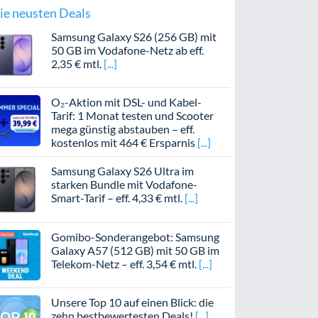
ie neusten Deals
Samsung Galaxy S26 (256 GB) mit
50 GB im Vodafone-Netz ab eff.
2,35 € mtl.
O₂-Aktion mit DSL- und Kabel-
Tarif: 1 Monat testen und Scooter
mega günstig abstauben – eff.
kostenlos mit 464 € Ersparnis
Samsung Galaxy S26 Ultra im
starken Bundle mit Vodafone-
Smart-Tarif – eff. 4,33 € mtl.
Gomibo-Sonderangebot: Samsung
Galaxy A57 (512 GB) mit 50 GB im
Telekom-Netz – eff. 3,54 € mtl.
Unsere Top 10 auf einen Blick: die
zehn bestbewertesten Deals!