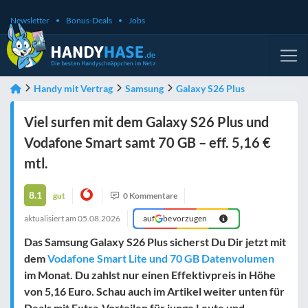
Newsletter
Bonus-Deals
Jobs
Handy mit Vertrag
Samsung
Galaxy S26 Plus
Viel surfen mit dem Galaxy S26 Plus und
Vodafone Smart samt 70 GB – eff. 5,16 €
mtl.
8.1
gut
0 Kommentare
aktualisiert am
05.08.2026
auf
bevorzugen
Das Samsung Galaxy S26 Plus sicherst Du Dir jetzt mit
dem
Vodafone Smart Lite und 70 GB Datenvolumen
im Monat. Du zahlst nur einen Effektivpreis in Höhe
von
5,16 Euro
. Schau auch im Artikel weiter unten für
Deals mit Extra-Vorteilen für junge Leute und