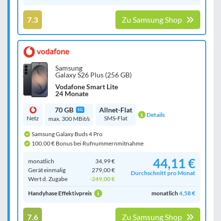
7.3
Zu Samsung Shop
Samsung
Galaxy S26 Plus (256 GB)
Vodafone Smart Lite
24 Monate
70 GB
Allnet-Flat
5G
Details
Netz
SMS-Flat
max. 300 MBit/s
Samsung Galaxy Buds 4 Pro
100,00 € Bonus bei Rufnummernmitnahme
44,11 €
monatlich
34,99 €
Gerät einmalig
279,00 €
Durchschnitt pro Monat
Wert d. Zugabe
-249,00 €
Handyhase Effektivpreis
monatlich
4,58 €
7.6
Zu Samsung Shop