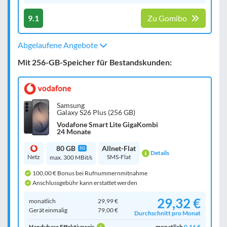
9.1
Zu Gomibo
Abgelaufene Angebote
Mit 256-GB-Speicher für Bestandskunden:
Samsung
Galaxy S26 Plus (256 GB)
Vodafone Smart Lite GigaKombi
24 Monate
80 GB
Allnet-Flat
5G
Details
Netz
SMS-Flat
max. 300 MBit/s
100,00 € Bonus bei Rufnummernmitnahme
Anschlussgebühr kann erstattet werden
29,32 €
monatlich
29,99 €
Gerät einmalig
79,00 €
Durchschnitt pro Monat
Handyhase Effektivpreis
monatlich
0,16 €