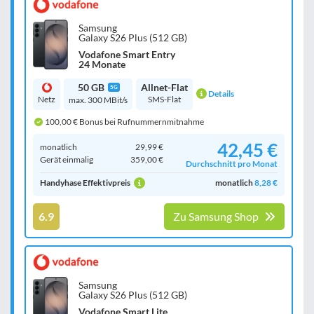
Samsung
Galaxy S26 Plus (512 GB)
Vodafone Smart Entry
24 Monate
50 GB
Allnet-Flat
5G
Details
Netz
SMS-Flat
max. 300 MBit/s
100,00 € Bonus bei Rufnummernmitnahme
42,45 €
monatlich
29,99 €
Gerät einmalig
359,00 €
Durchschnitt pro Monat
Handyhase Effektivpreis
monatlich
8,28 €
6.9
Zu Samsung Shop
Samsung
Galaxy S26 Plus (512 GB)
Vodafone Smart Lite