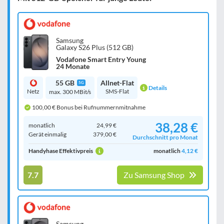
Samsung
Galaxy S26 Plus (512 GB)
Vodafone Smart Entry Young
24 Monate
55 GB
Allnet-Flat
5G
Details
Netz
SMS-Flat
max. 300 MBit/s
100,00 € Bonus bei Rufnummernmitnahme
38,28 €
monatlich
24,99 €
Gerät einmalig
379,00 €
Durchschnitt pro Monat
Handyhase Effektivpreis
monatlich
4,12 €
7.7
Zu Samsung Shop
Samsung