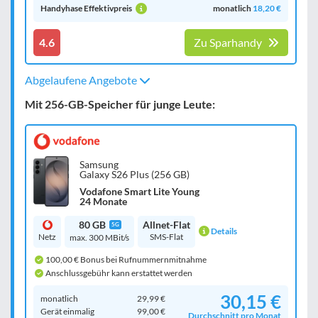
Handyhase Effektivpreis
monatlich
18,20 €
4.6
Zu Sparhandy
Abgelaufene Angebote
Mit 256-GB-Speicher für junge Leute:
Samsung
Galaxy S26 Plus (256 GB)
Vodafone Smart Lite Young
24 Monate
80 GB
Allnet-Flat
5G
Details
Netz
SMS-Flat
max. 300 MBit/s
100,00 € Bonus bei Rufnummernmitnahme
Anschlussgebühr kann erstattet werden
30,15 €
monatlich
29,99 €
Gerät einmalig
99,00 €
Durchschnitt pro Monat