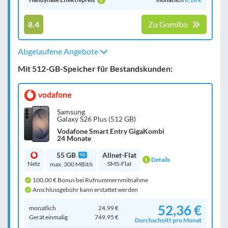
8.4
Zu Gomibo
Abgelaufene Angebote
Mit 512-GB-Speicher für Bestandskunden:
Samsung
Galaxy S26 Plus (512 GB)
Vodafone Smart Entry GigaKombi
24 Monate
55 GB
Allnet-Flat
5G
Details
Netz
SMS-Flat
max. 300 MBit/s
100,00 € Bonus bei Rufnummernmitnahme
Anschlussgebühr kann erstattet werden
52,36 €
monatlich
24,99 €
Gerät einmalig
749,95 €
Durchschnitt pro Monat