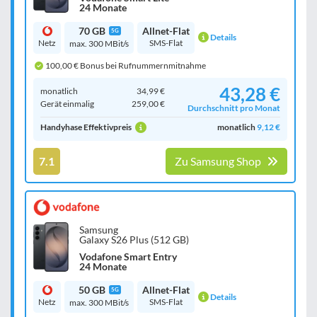
24 Monate
70 GB
Allnet-Flat
5G
Details
Netz
SMS-Flat
max. 300 MBit/s
100,00 € Bonus bei Rufnummernmitnahme
43,28 €
monatlich
34,99 €
Gerät einmalig
259,00 €
Durchschnitt pro Monat
Handyhase Effektivpreis
monatlich
9,12 €
7.1
Zu Samsung Shop
Samsung
Galaxy S26 Plus (512 GB)
Vodafone Smart Entry
24 Monate
50 GB
Allnet-Flat
5G
Details
Netz
SMS-Flat
max. 300 MBit/s