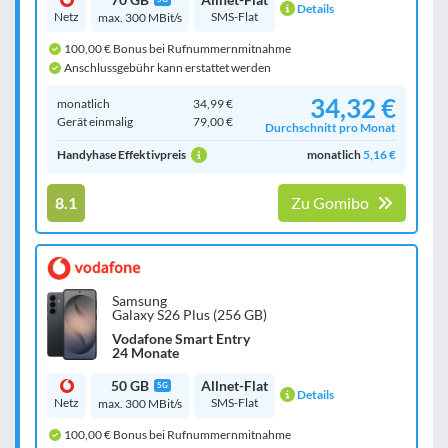
Details
Netz
SMS-Flat
max. 300 MBit/s
100,00 € Bonus bei Rufnummernmitnahme
Anschlussgebühr kann erstattet werden
34,32 €
monatlich
34,99 €
Gerät einmalig
79,00 €
Durchschnitt pro Monat
Handyhase Effektivpreis
monatlich
5,16 €
8.1
Zu Gomibo
Samsung
Galaxy S26 Plus (256 GB)
Vodafone Smart Entry
24 Monate
50 GB
Allnet-Flat
5G
Details
Netz
SMS-Flat
max. 300 MBit/s
100,00 € Bonus bei Rufnummernmitnahme