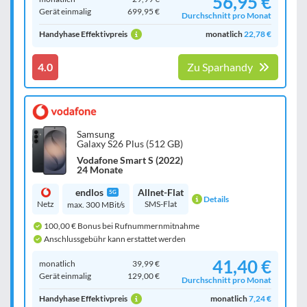
56,95 €
Gerät einmalig
699,95 €
Durchschnitt pro Monat
Handyhase Effektivpreis
monatlich
22,78 €
4.0
Zu Sparhandy
Samsung
Galaxy S26 Plus (512 GB)
Vodafone Smart S (2022)
24 Monate
endlos
Allnet-Flat
5G
Details
Netz
SMS-Flat
max. 300 MBit/s
100,00 € Bonus bei Rufnummernmitnahme
Anschlussgebühr kann erstattet werden
41,40 €
monatlich
39,99 €
Gerät einmalig
129,00 €
Durchschnitt pro Monat
Handyhase Effektivpreis
monatlich
7,24 €