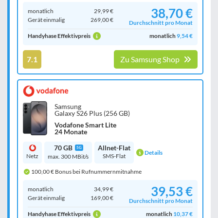
38,70 €
monatlich
29,99 €
Gerät einmalig
269,00 €
Durchschnitt pro Monat
Handyhase Effektivpreis
monatlich
9,54 €
7.1
Zu Samsung Shop
Samsung
Galaxy S26 Plus (256 GB)
Vodafone Smart Lite
24 Monate
70 GB
Allnet-Flat
5G
Details
Netz
SMS-Flat
max. 300 MBit/s
100,00 € Bonus bei Rufnummernmitnahme
39,53 €
monatlich
34,99 €
Gerät einmalig
169,00 €
Durchschnitt pro Monat
Handyhase Effektivpreis
monatlich
10,37 €