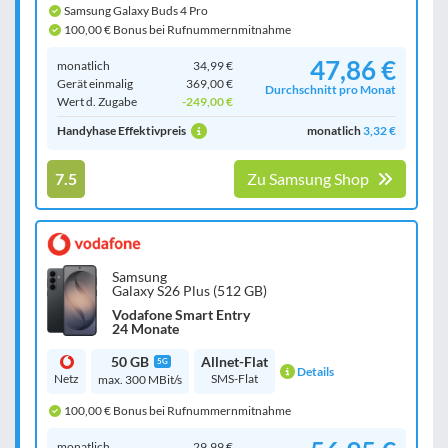
Samsung Galaxy Buds 4 Pro
100,00 € Bonus bei Rufnummernmitnahme
47,86 €
monatlich
34,99 €
Gerät einmalig
369,00 €
Durchschnitt pro Monat
Wert d. Zugabe
-249,00 €
Handyhase Effektivpreis
monatlich
3,32 €
7.5
Zu Samsung Shop
Samsung
Galaxy S26 Plus (512 GB)
Vodafone Smart Entry
24 Monate
50 GB
Allnet-Flat
5G
Details
Netz
SMS-Flat
max. 300 MBit/s
100,00 € Bonus bei Rufnummernmitnahme
monatlich
29,99 €