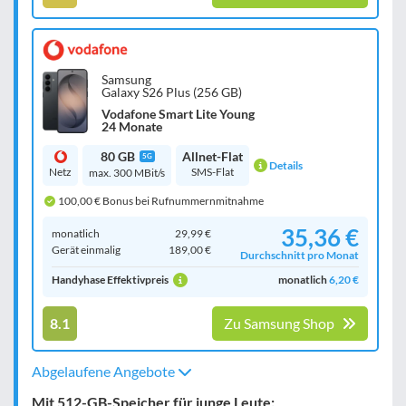
Samsung
Galaxy S26 Plus (256 GB)
Vodafone Smart Lite Young
24 Monate
80 GB
Allnet-Flat
5G
Details
Netz
SMS-Flat
max. 300 MBit/s
100,00 € Bonus bei Rufnummernmitnahme
35,36 €
monatlich
29,99 €
Gerät einmalig
189,00 €
Durchschnitt pro Monat
Handyhase Effektivpreis
monatlich
6,20 €
8.1
Zu Samsung Shop
Abgelaufene Angebote
Mit 512-GB-Speicher für junge Leute: