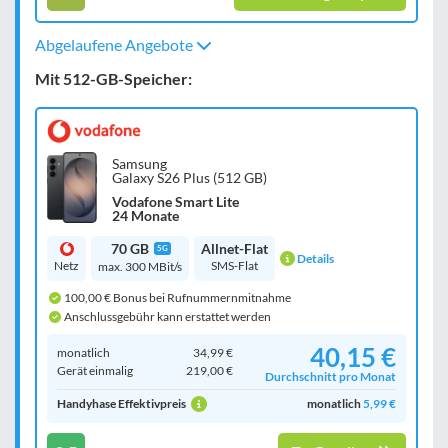
Abgelaufene Angebote
Mit 512-GB-Speicher:
Samsung
Galaxy S26 Plus (512 GB)
Vodafone Smart Lite
24 Monate
70 GB
Allnet-Flat
5G
Details
Netz
SMS-Flat
max. 300 MBit/s
100,00 € Bonus bei Rufnummernmitnahme
Anschlussgebühr kann erstattet werden
40,15 €
monatlich
34,99 €
Gerät einmalig
219,00 €
Durchschnitt pro Monat
Handyhase Effektivpreis
monatlich
5,99 €