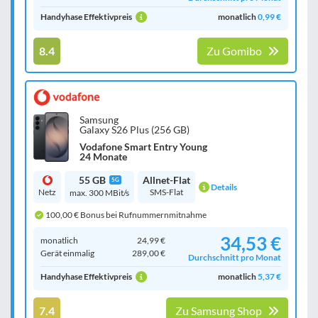
Handyhase Effektivpreis
monatlich
0,99 €
8.4
Zu Gomibo
Samsung
Galaxy S26 Plus (256 GB)
Vodafone Smart Entry Young
24 Monate
55 GB
Allnet-Flat
5G
Details
Netz
SMS-Flat
max. 300 MBit/s
100,00 € Bonus bei Rufnummernmitnahme
34,53 €
monatlich
24,99 €
Gerät einmalig
289,00 €
Durchschnitt pro Monat
Handyhase Effektivpreis
monatlich
5,37 €
7.4
Zu Samsung Shop