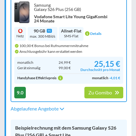
Samsung
Galaxy S26 Plus (256 GB)
Vodafone Smart Lite Young GigaKombi
24 Monate
90 GB
Allnet-Flat
5G
Details
Netz
SMS-Flat
max. 300 MBit/s
100,00 € Bonus bei Rufnummernmitnahme
Anschlussgebühr kann erstattet werden
25,15 €
monatlich
24,99 €
Gerät einmalig
99,00 €
Durchschnitt pro Monat
Handyhase Effektivpreis
monatlich
-4,01 €
9.0
Zu Gomibo
Abgelaufene Angebote
Beispielrechnung mit dem Samsung Galaxy S26
Plus (256 GB) + Smart Lite