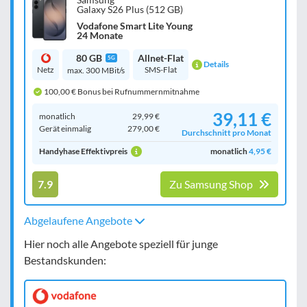
Galaxy S26 Plus (512 GB)
Vodafone Smart Lite Young
24 Monate
80 GB
Allnet-Flat
5G
Details
Netz
SMS-Flat
max. 300 MBit/s
100,00 € Bonus bei Rufnummernmitnahme
39,11 €
monatlich
29,99 €
Gerät einmalig
279,00 €
Durchschnitt pro Monat
Handyhase Effektivpreis
monatlich
4,95 €
7.9
Zu Samsung Shop
Abgelaufene Angebote
Hier noch alle Angebote speziell für junge
Bestandskunden: