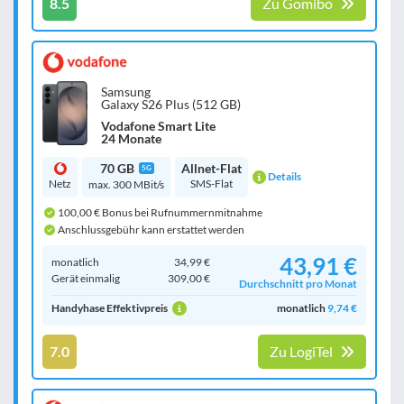
8.5
Zu Gomibo
Samsung
Galaxy S26 Plus (512 GB)
Vodafone Smart Lite
24 Monate
70 GB
Allnet-Flat
5G
Details
Netz
SMS-Flat
max. 300 MBit/s
100,00 € Bonus bei Rufnummernmitnahme
Anschlussgebühr kann erstattet werden
43,91 €
monatlich
34,99 €
Gerät einmalig
309,00 €
Durchschnitt pro Monat
Handyhase Effektivpreis
monatlich
9,74 €
7.0
Zu LogiTel