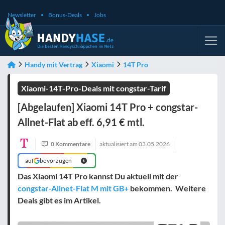
Newsletter
Bonus-Deals
Jobs
Handy mit Vertrag
Xiaomi
14T Pro
Xiaomi-14T-Pro-Deals mit congstar-Tarif
[Abgelaufen] Xiaomi 14T Pro + congstar-
Allnet-Flat ab eff. 6,91 € mtl.
0 Kommentare
aktualisiert am
03.05.2026
auf
bevorzugen
Das Xiaomi 14T Pro kannst Du aktuell mit der
congstar-Allnet-Flat M mit GB+
bekommen. Weitere
Deals gibt es im Artikel.