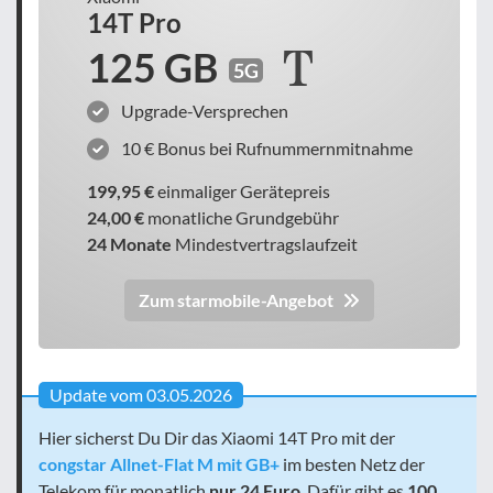
14T Pro
125 GB
5G
Upgrade-Versprechen
10 € Bonus bei Rufnummernmitnahme
199,95 €
einmaliger Gerätepreis
24,00 €
monatliche Grundgebühr
24 Monate
Mindestvertragslaufzeit
Zum starmobile-Angebot
Update vom 03.05.2026
Hier sicherst Du Dir das Xiaomi 14T Pro mit der
congstar Allnet-Flat M mit GB+
im besten Netz der
Telekom für monatlich
nur 24 Euro
. Dafür gibt es
100