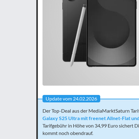
Update vom 24.02.2026
Der Top-Deal aus der MediaMarktSaturn Tarifwe
Galaxy S25 Ultra mit freenet Allnet-Flat u
Tarifgebühr in Höhe von 34,99 Euro sichert D
kommt noch obendrauf.