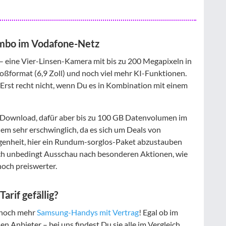
ombo im Vodafone-Netz
– eine Vier-Linsen-Kamera mit bis zu 200 Megapixeln in
roßformat (6,9 Zoll) und noch viel mehr KI-Funktionen.
Erst recht nicht, wenn Du es in Kombination mit einem
im Download, dafür aber bis zu 100 GB Datenvolumen im
em sehr erschwinglich, da es sich um Deals von
legenheit, hier ein Rundum-sorglos-Paket abzustauben
ch unbedingt Ausschau nach besonderen Aktionen, wie
och preiswerter.
rif gefällig?
h noch mehr
Samsung-Handys mit Vertrag
! Egal ob im
 Anbieter – bei uns findest Du sie alle im Vergleich.