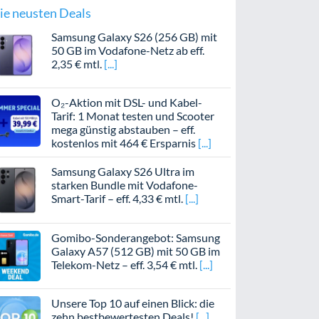
ie neusten Deals
Samsung Galaxy S26 (256 GB) mit
50 GB im Vodafone-Netz ab eff.
2,35 € mtl.
O₂-Aktion mit DSL- und Kabel-
Tarif: 1 Monat testen und Scooter
mega günstig abstauben – eff.
kostenlos mit 464 € Ersparnis
Samsung Galaxy S26 Ultra im
starken Bundle mit Vodafone-
Smart-Tarif – eff. 4,33 € mtl.
Gomibo-Sonderangebot: Samsung
Galaxy A57 (512 GB) mit 50 GB im
Telekom-Netz – eff. 3,54 € mtl.
Unsere Top 10 auf einen Blick: die
zehn bestbewertesten Deals!