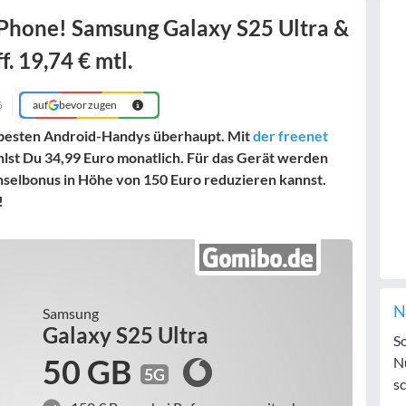
-Phone! Samsung Galaxy S25 Ultra &
. 19,74 € mtl.
6
auf
bevorzugen
 besten Android-Handys überhaupt. Mit
der freenet
lst Du 34,99 Euro monatlich. Für das Gerät werden
hselbonus in Höhe von 150 Euro reduzieren kannst.
!
N
Samsung
Galaxy S25 Ultra
S
50 GB
N
5G
sc