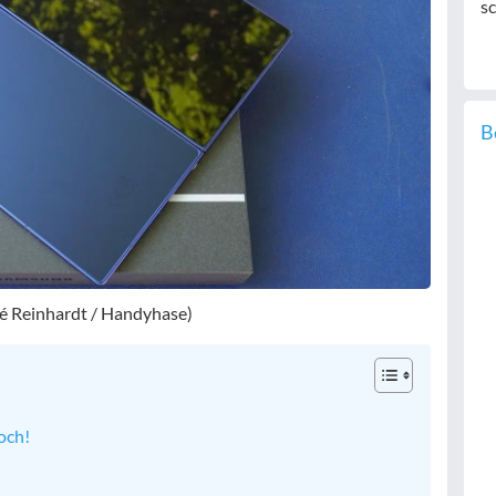
sc
B
dré Reinhardt / Handyhase)
doch!