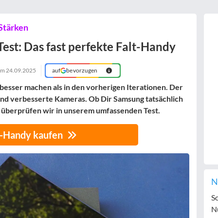
Stärken
est: Das fast perfekte Falt-Handy
 am
24.09.2025
auf
bevorzugen
 besser machen als in den vorherigen Iterationen. Der
 und verbesserte Kameras. Ob Dir Samsung tatsächlich
 überprüfen wir in unserem umfassenden Test.
-Handy kaufen
N
S
N