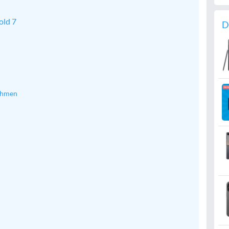
old 7
D
ahmen