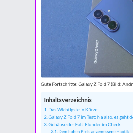
Gute Fortschritte: Galaxy Z Fold 7 (Bild: An
Inhaltsverzeichnis
Das Wichtigste in Kürze:
Galaxy Z Fold 7 im Test: Na also, es geht 
Gehäuse der Falt-Flunder im Check
Dem hohen Preis angemessene Haptik