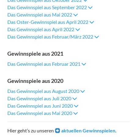
Das Gewinnspiel aus September 2022
Das Gewinnspiel aus Mai 2022
Das Oster-Gewinnspiel aus April 2022
Das Gewinnspiel aus April 2022
Das Gewinnspiel aus Februar/März 2022
Gewinnspiele aus 2021
Das Gewinnspiel aus Februar 2021
Gewinnspiele aus 2020
Das Gewinnspiel aus August 2020
Das Gewinnspiel aus Juli 2020
Das Gewinnspiel aus Juni 2020
Das Gewinnspiel aus Mai 2020
Hier geht’s zu unseren
aktuellen Gewinnspielen
.