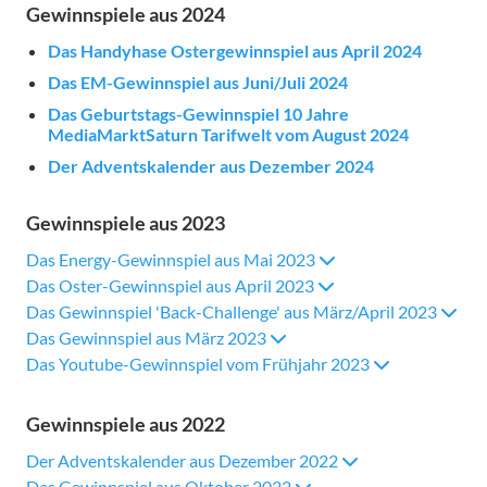
Gewinnspiele aus 2024
Das Handyhase Ostergewinnspiel aus April 2024
Das EM-Gewinnspiel aus Juni/Juli 2024
Das Geburtstags-Gewinnspiel 10 Jahre
MediaMarktSaturn Tarifwelt vom August 2024
Der Adventskalender aus Dezember 2024
Gewinnspiele aus 2023
Das Energy-Gewinnspiel aus Mai 2023
Das Oster-Gewinnspiel aus April 2023
Das Gewinnspiel 'Back-Challenge' aus März/April 2023
Das Gewinnspiel aus März 2023
Das Youtube-Gewinnspiel vom Frühjahr 2023
Gewinnspiele aus 2022
Der Adventskalender aus Dezember 2022
Das Gewinnspiel aus Oktober 2022