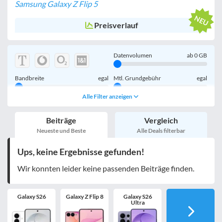
Samsung Galaxy Z Flip 5
Preisverlauf
Datenvolumen
ab
0
GB
Bandbreite
egal
Mtl. Grundgebühr
egal
Alle Filter anzeigen
Handy einmalig
egal
inkl. Young-Tarife
Beiträge
Vergleich
nur 5G-Tarife
inkl. Kombi-Tarife
Neueste und Beste
Alle Deals filterbar
eSIM
MultiSIM
Ups, keine Ergebnisse gefunden!
mobile Festnetznummer
Wir konnten leider keine passenden Beiträge finden.
Galaxy S26
Galaxy Z Flip 8
Galaxy S26
Handy-Speicher
egal
Ultra
nur 5G-Handys