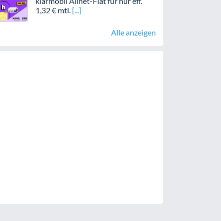
klarmobil Allnet-Flat für nur eff.
1,32 € mtl.
Alle anzeigen