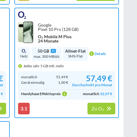
Google
Pixel 10 Pro (128 GB)
O₂ Mobile M Plus
24 Monate
50 GB
Allnet-Flat
5G
Details
Netz
SMS-Flat
max. 300 MBit/s
Jedes Jahr 5 GB mtl. mehr
€
57,49 €
monatlich
55,49 €
Gerät einmalig
1,00 €
at
Durchschnitt pro Monat
 €
Handyhase Effektivpreis
monatlich
32,07 €
3.1
Zu O₂