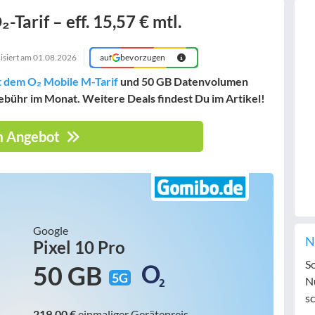
Tarif – eff. 15,57 € mtl.
isiert am
01.08.2026
auf
bevorzugen
t dem O₂ Mobile M-Tarif
und 50 GB Datenvolumen
ebühr im Monat. Weitere Deals findest Du im Artikel!
 Angebot
Google
N
Pixel 10 Pro
S
50 GB
5G
N
sc
219,00 €
einmaliger Gerätepreis