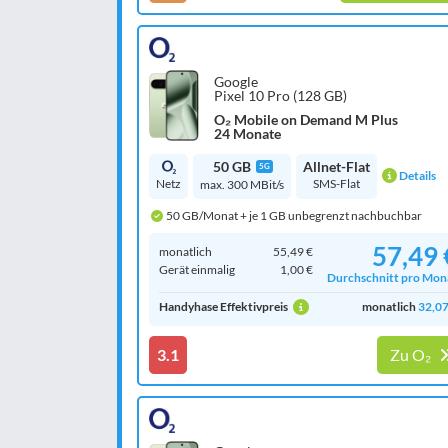
Google
Pixel 10 Pro (128 GB)
O₂ Mobile on Demand M Plus
24 Monate
50 GB
Allnet-Flat
5G
Details
Netz
SMS-Flat
max. 300 MBit/s
50 GB/Monat + je 1 GB unbegrenzt nachbuchbar
57,49 
monatlich
55,49 €
Gerät einmalig
1,00 €
Durchschnitt pro Mon
Handyhase Effektivpreis
monatlich
32,07
3.1
Zu O₂