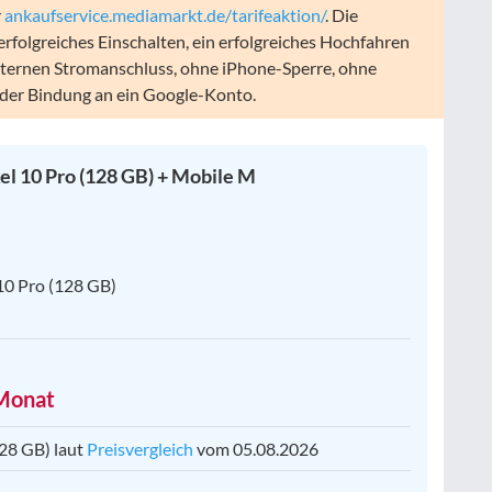
r
ankaufservice.mediamarkt.de/tarifeaktion/
. Die
erfolgreiches Einschalten, ein erfolgreiches Hochfahren
ternen Stromanschluss, ohne iPhone-Sperre, ohne
oder Bindung an ein Google-Konto.
el 10 Pro (128 GB) + Mobile M
 10 Pro (128 GB)
 Monat
128 GB) laut
Preisvergleich
vom 05.08.2026