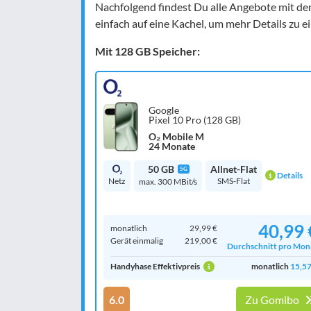
Nachfolgend findest Du alle Angebote mit de
einfach auf eine Kachel, um mehr Details zu e
Mit 128 GB Speicher:
Google
Pixel 10 Pro (128 GB)
O₂ Mobile M
24 Monate
50 GB
Allnet-Flat
5G
Details
Netz
SMS-Flat
max. 300 MBit/s
40,99 
monatlich
29,99 €
Gerät einmalig
219,00 €
Durchschnitt pro Mon
Handyhase Effektivpreis
monatlich
15,57
6.0
Zu Gomibo