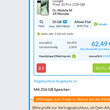
Google
Pixel 10 Pro (128 GB)
O₂ Mobile M
24 Monate
50 GB
Allnet-Flat
5G
Details
Netz
SMS-Flat
max. 300 MBit/s
Jedes Jahr 5 GB mtl. mehr
62,49 
monatlich
60,49 €
Gerät einmalig
1,00 €
Durchschnitt pro Mon
Handyhase Effektivpreis
monatlich
37,07
2.1
Zu O₂
Abgelaufene Angebote
Mit 256 GB Speicher:
Wichtiges zum Trade-In-Bonus bei der Medi
Bitte prüfe vor Vertragsabschluss, ob Dein Alt