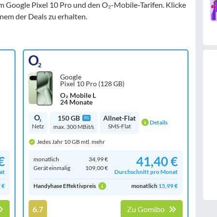
m Google Pixel 10 Pro und den O₂-Mobile-Tarifen. Klicke
inem der Deals zu erhalten.
Google
Pixel 10 Pro (128 GB)
O₂ Mobile L
24 Monate
150 GB
Allnet-Flat
5G
Details
Netz
SMS-Flat
max. 300 MBit/s
Jedes Jahr 10 GB mtl. mehr
€
41,40 €
monatlich
34,99 €
Gerät einmalig
109,00 €
at
Durchschnitt pro Monat
 €
Handyhase Effektivpreis
monatlich
15,99 €
6.7
Zu Gomibo