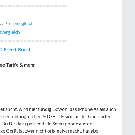
=========================
ut
Preisvergleich
svergleich
=========================
o2 Free L Boost
ree Tarife & mehr
sucht, wird hier fündig: Sowohl das iPhone Xs als auch
nk der umfangreichen 60 GB LTE sind auch Dauersurfer
t Du Dir dazu passend ein Smartphone aus der
e Gerät ist zwar nicht originalverpackt, hat aber