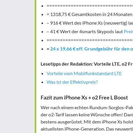
================================
= 1318,75 € Gesamtkosten in 24 Monaten
– 916 € Wert des iPhone Xs (neuwertig) la
– 41 € Wert der 4smarts Skypods laut
Prei
================================
=
24 x 19,66 € eff. Grundgebühr für den 
Lesetipps der Redaktion: Vorteile LTE, o2 F
Vorteile vom Mobilfunkstandard LTE
Was ist der Effektivpreis?
Fazit zum iPhone Xs + o2 Free L Boost
Wer nach einem echten Rundum-Sorglos-Paket 
der o2-Tarif lassen keine Wünsche offen! Da
bestens ausgerüstet. Mit dem iPhone Xs hols
aktuellsten iPhone-Generation. Das neuwertig