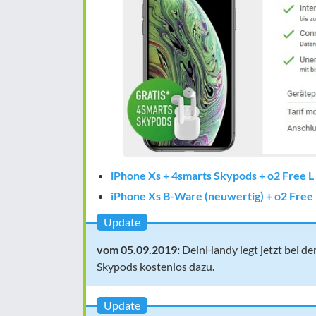
iPhone Xs + 4smarts Skypods + o2 Free L
iPhone Xs B-Ware (neuwertig) + o2 Free 
Update
vom 05.09.2019:
DeinHandy legt jetzt bei d
Skypods kostenlos dazu.
Update