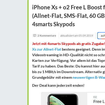
iPhone Xs + o2 Free L Boost 
(Allnet-Flat, SMS-Flat, 60 GB
4smarts Skypods
2 Kommentare
aktualisiert am
05.09.2019
auf
Jetzt mit 4smarts Skypods als gratis Zugabe
Xs zur Allnet-Flat
bestens geeignet. Denn im 
Videostreaming in HD-Qualität nicht so schn
Karten zur Verfügung. Vor allem ist das Top
Tarif zu haben. Das Beste: Du kannst hier 
bis zu 1 MBit/s im Downstream. Alternativ 
Grundgebühr mit einem
neuwertigen B-Wa
Der Deal kann jederzeit enden!