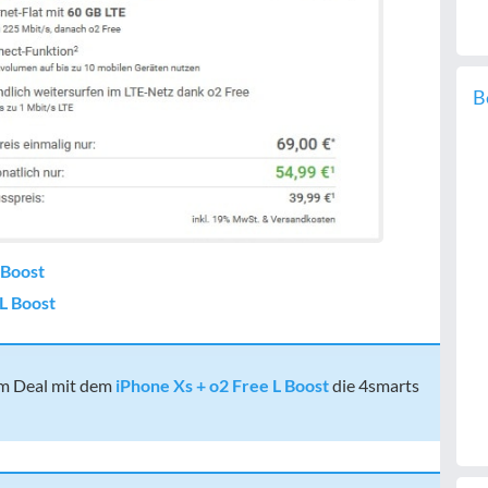
B
 Boost
L Boost
em Deal mit dem
iPhone Xs + o2 Free L Boost
die 4smarts