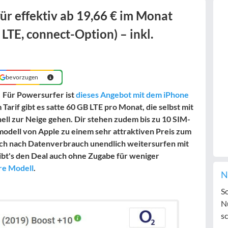
für effektiv ab 19,66 € im Monat
 LTE, connect-Option) – inkl.
bevorzugen
!
Für Powersurfer ist
dieses Angebot mit dem iPhone
Tarif gibt es satte 60 GB LTE pro Monat, die selbst mit
ell zur Neige gehen. Dir stehen zudem bis zu 10 SIM-
modell von Apple zu einem sehr attraktiven Preis zum
auch nach Datenverbrauch unendlich weitersurfen mit
gibt's den Deal auch ohne Zugabe für weniger
re Modell
.
N
S
N
sc