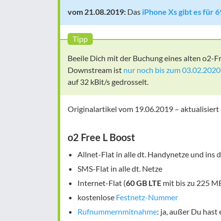
vom 21.08.2019:
Das
iPhone Xs gibt es für 6
Tipp
Beeile Dich mit der Buchung eines alten o2-Fr
Downstream ist
nur noch bis zum 03.02.2020 
auf 32 kBit/s gedrosselt.
Originalartikel vom 19.06.2019 – aktualisier
o2 Free L Boost
Allnet-Flat in alle dt. Handynetze und ins d
SMS-Flat in alle dt. Netze
Internet-Flat (
60 GB LTE
mit bis zu 225 MB
kostenlose
Festnetz-Nummer
Rufnummernmitnahme
: ja, außer Du hast